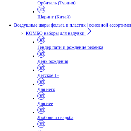
Орбиталь (Турция)
Шаринг (Китай)
Воздушные шары фольга и пластик | основной ассортиме
КОМБО наборы для надувки
Гендер пати и рождение ребенка
День рождения
Детское 1+
Для него
Для нее
Любовь и свадьба