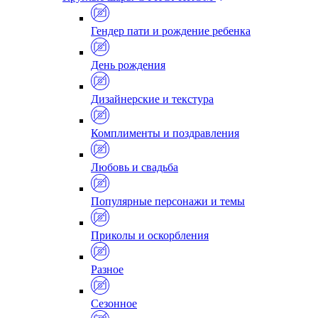
Гендер пати и рождение ребенка
День рождения
Дизайнерские и текстура
Комплименты и поздравления
Любовь и свадьба
Популярные персонажи и темы
Приколы и оскорбления
Разное
Сезонное