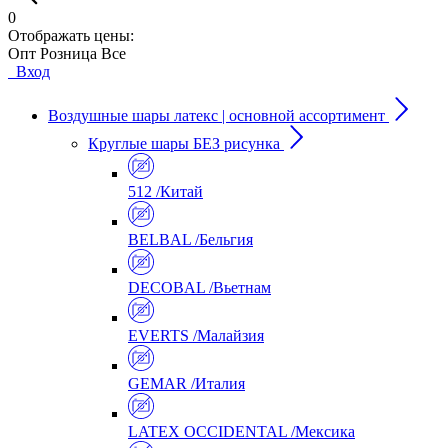
0
Отображать цены:
Опт
Розница
Все
Вход
Воздушные шары латекс | основной ассортимент
Круглые шары БЕЗ рисунка
512 /Китай
BELBAL /Бельгия
DECOBAL /Вьетнам
EVERTS /Малайзия
GEMAR /Италия
LATEX OCCIDENTAL /Мексика