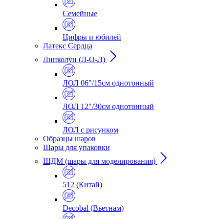
Семейные
Цифры и юбилей
Латекс Сердца
Линколун (Л-О-Л)
ЛОЛ 06"/15см однотонный
ЛОЛ 12"/30см однотонный
ЛОЛ с рисунком
Образцы шаров
Шары для упаковки
ШДМ (шары для моделирования)
512 (Китай)
Decobal (Вьетнам)