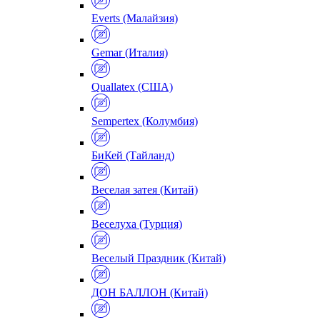
Everts (Малайзия)
Gemar (Италия)
Quallatex (США)
Sempertex (Колумбия)
БиКей (Тайланд)
Веселая затея (Китай)
Веселуха (Турция)
Веселый Праздник (Китай)
ДОН БАЛЛОН (Китай)