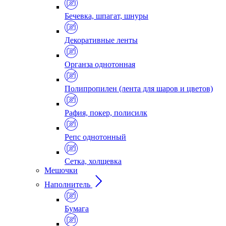
Бечевка, шпагат, шнуры
Декоративные ленты
Органза однотонная
Полипропилен (лента для шаров и цветов)
Рафия, покер, полисилк
Репс однотонный
Сетка, холщевка
Мешочки
Наполнитель
Бумага