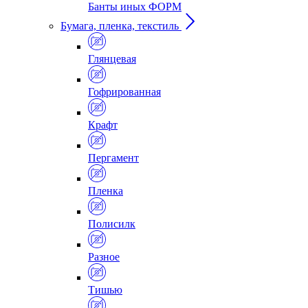
Банты иных ФОРМ
Бумага, пленка, текстиль
Глянцевая
Гофрированная
Крафт
Пергамент
Пленка
Полисилк
Разное
Тишью