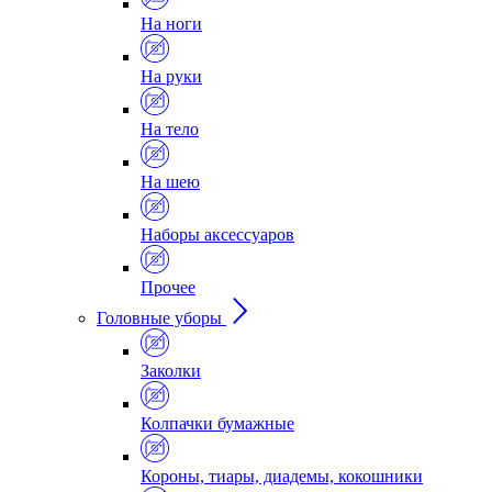
На ноги
На руки
На тело
На шею
Наборы аксессуаров
Прочее
Головные уборы
Заколки
Колпачки бумажные
Короны, тиары, диадемы, кокошники