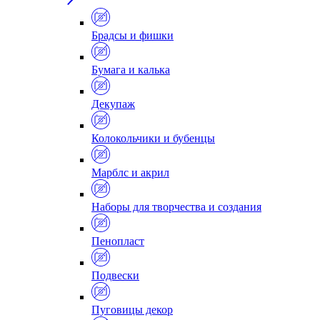
Брадсы и фишки
Бумага и калька
Декупаж
Колокольчики и бубенцы
Марблс и акрил
Наборы для творчества и создания
Пенопласт
Подвески
Пуговицы декор