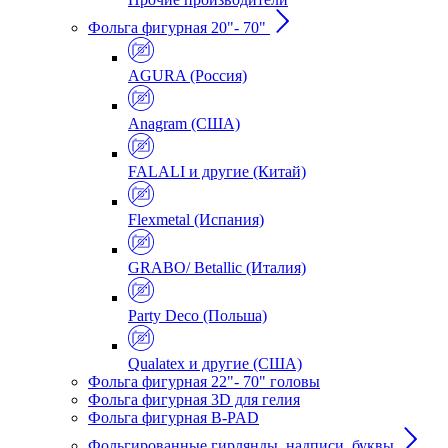
Фольга фигурная 20"- 70"
AGURA (Россия)
Anagram (США)
FALALI и другие (Китай)
Flexmetal (Испания)
GRABO/ Betallic (Италия)
Party Deco (Польша)
Qualatex и другие (США)
Фольга фигурная 22"- 70" головы
Фольга фигурная 3D для гелия
Фольга фигурная B-PAD
Фольгированные гирлянды, надписи, буквы