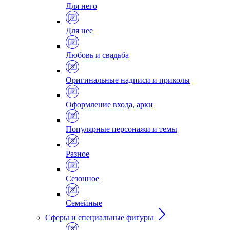
Для него
Для нее
Любовь и свадьба
Оригинальные надписи и приколы
Оформление входа, арки
Популярные персонажи и темы
Разное
Сезонное
Семейные
Сферы и специальные фигуры