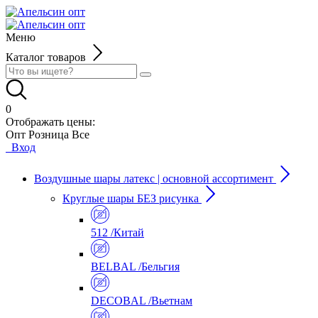
Меню
Каталог товаров
0
Отображать цены:
Опт
Розница
Все
Вход
Воздушные шары латекс | основной ассортимент
Круглые шары БЕЗ рисунка
512 /Китай
BELBAL /Бельгия
DECOBAL /Вьетнам