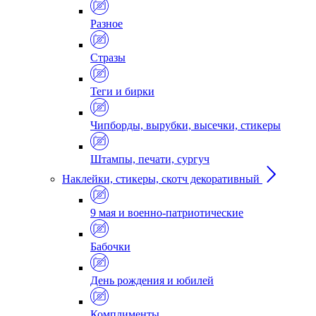
Разное
Стразы
Теги и бирки
Чипборды, вырубки, высечки, стикеры
Штампы, печати, сургуч
Наклейки, стикеры, скотч декоративный
9 мая и военно-патриотические
Бабочки
День рождения и юбилей
Комплименты