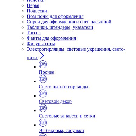
Перья
Подвески
Пом-поны для оформления
Спреи для оформления и снег насыпной
Таблички, штендеры, указатели
Тассел
Фанты для оформления
Фигуры соты
Электрогирлянды, световые украшения, свето-
нити
Прочее
Свето нити и гирлянды
Световой декор
Световые занавеси и сетки
ЭГ бахрома, сосульки