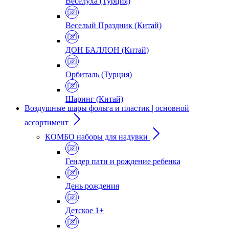
Веселуха (Турция)
Веселый Праздник (Китай)
ДОН БАЛЛОН (Китай)
Орбиталь (Турция)
Шаринг (Китай)
Воздушные шары фольга и пластик | основной
ассортимент
КОМБО наборы для надувки
Гендер пати и рождение ребенка
День рождения
Детское 1+