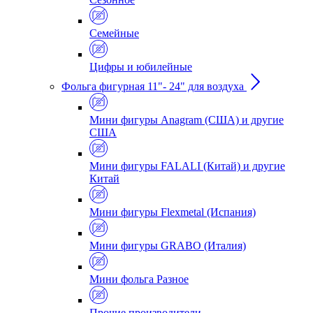
Семейные
Цифры и юбилейные
Фольга фигурная 11"- 24" для воздуха
Мини фигуры Anagram (США) и другие
США
Мини фигуры FALALI (Китай) и другие
Китай
Мини фигуры Flexmetal (Испания)
Мини фигуры GRABO (Италия)
Мини фольга Разное
Прочие производители