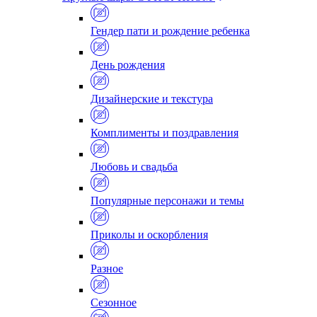
Гендер пати и рождение ребенка
День рождения
Дизайнерские и текстура
Комплименты и поздравления
Любовь и свадьба
Популярные персонажи и темы
Приколы и оскорбления
Разное
Сезонное