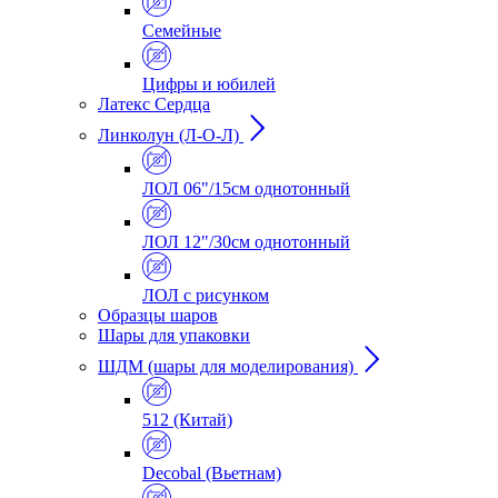
Семейные
Цифры и юбилей
Латекс Сердца
Линколун (Л-О-Л)
ЛОЛ 06"/15см однотонный
ЛОЛ 12"/30см однотонный
ЛОЛ с рисунком
Образцы шаров
Шары для упаковки
ШДМ (шары для моделирования)
512 (Китай)
Decobal (Вьетнам)