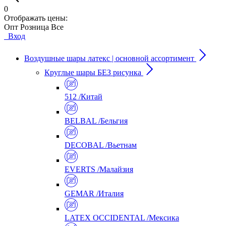
0
Отображать цены:
Опт
Розница
Все
Вход
Воздушные шары латекс | основной ассортимент
Круглые шары БЕЗ рисунка
512 /Китай
BELBAL /Бельгия
DECOBAL /Вьетнам
EVERTS /Малайзия
GEMAR /Италия
LATEX OCCIDENTAL /Мексика