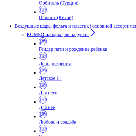
Орбиталь (Турция)
Шаринг (Китай)
Воздушные шары фольга и пластик | основной ассортиме
КОМБО наборы для надувки
Гендер пати и рождение ребенка
День рождения
Детское 1+
Для него
Для нее
Любовь и свадьба