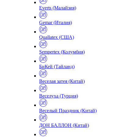
Everts (Малайзия)
Gemar (Италия)
Quallatex (США)
Sempertex (Колумбия)
БиКей (Тайланд)
Веселая затея (Китай)
Веселуха (Турция)
Веселый Праздник (Китай)
ДОН БАЛЛОН (Китай)