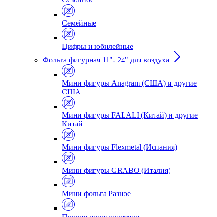
Семейные
Цифры и юбилейные
Фольга фигурная 11"- 24" для воздуха
Мини фигуры Anagram (США) и другие
США
Мини фигуры FALALI (Китай) и другие
Китай
Мини фигуры Flexmetal (Испания)
Мини фигуры GRABO (Италия)
Мини фольга Разное
Прочие производители