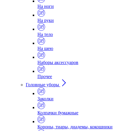
На ноги
На руки
На тело
На шею
Наборы аксессуаров
Прочее
Головные уборы
Заколки
Колпачки бумажные
Короны, тиары, диадемы, кокошники