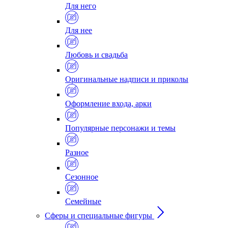
Для него
Для нее
Любовь и свадьба
Оригинальные надписи и приколы
Оформление входа, арки
Популярные персонажи и темы
Разное
Сезонное
Семейные
Сферы и специальные фигуры