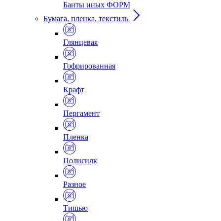
Банты иных ФОРМ
Бумага, пленка, текстиль
Глянцевая
Гофрированная
Крафт
Пергамент
Пленка
Полисилк
Разное
Тишью