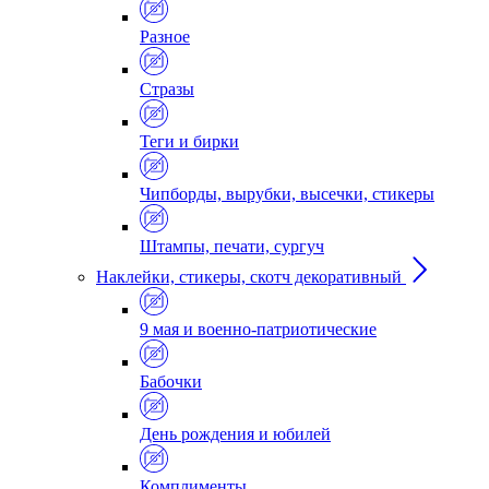
Разное
Стразы
Теги и бирки
Чипборды, вырубки, высечки, стикеры
Штампы, печати, сургуч
Наклейки, стикеры, скотч декоративный
9 мая и военно-патриотические
Бабочки
День рождения и юбилей
Комплименты