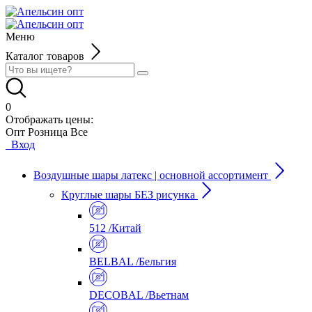
Меню
Каталог товаров
0
Отображать цены:
Опт
Розница
Все
Вход
Воздушные шары латекс | основной ассортимент
Круглые шары БЕЗ рисунка
512 /Китай
BELBAL /Бельгия
DECOBAL /Вьетнам