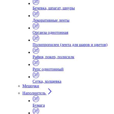
Бечевка, шпагат, шнуры
Декоративные ленты
Органза однотонная
Полипропилен (лента для шаров и цветов)
Рафия, покер, полисилк
Репс однотонный
Сетка, холщевка
Мешочки
Наполнитель
Бумага