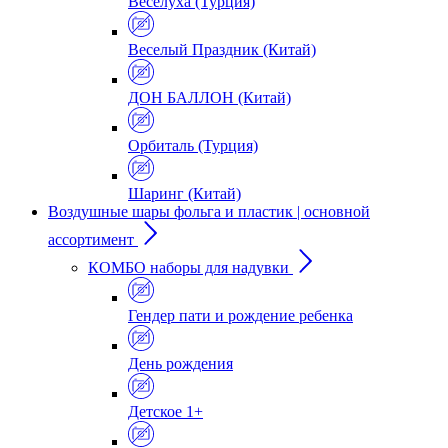
Веселуха (Турция)
Веселый Праздник (Китай)
ДОН БАЛЛОН (Китай)
Орбиталь (Турция)
Шаринг (Китай)
Воздушные шары фольга и пластик | основной
ассортимент
КОМБО наборы для надувки
Гендер пати и рождение ребенка
День рождения
Детское 1+