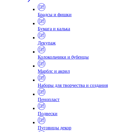
Брадсы и фишки
Бумага и калька
Декупаж
Колокольчики и бубенцы
Марблс и акрил
Наборы для творчества и создания
Пенопласт
Подвески
Пуговицы декор