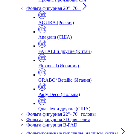
Фольга фигурная 20"- 70"
AGURA (Россия)
Anagram (США)
FALALI и другие (Китай)
Flexmetal (Испания)
GRABO/ Betallic (Италия)
Party Deco (Польша)
Qualatex и другие (США)
Фольга фигурная 22"- 70" головы
Фольга фигурная 3D для гелия
Фольга фигурная B-PAD
Фольгированные гирлянды, надписи, буквы