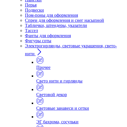
Перья
Подвески
Пом-поны для оформления
Спреи для оформления и снег насыпной
Таблички, штендеры, указатели
Тассел
Фанты для оформления
Фигуры соты
Электрогирлянды, световые украшения, свето-
нити
Прочее
Свето нити и гирлянды
Световой декор
Световые занавеси и сетки
ЭГ бахрома, сосульки