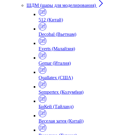
ШДМ (шары для моделирования)
512 (Китай)
Decobal (Вьетнам)
Everts (Малайзия)
Gemar (Италия)
Quallatex (США)
Sempertex (Колумбия)
БиКей (Тайланд)
Веселая затея (Китай)