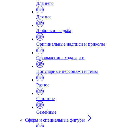
Для него
Для нее
Любовь и свадьба
Оригинальные надписи и приколы
Оформление входа, арки
Популярные персонажи и темы
Разное
Сезонное
Семейные
Сферы и специальные фигуры