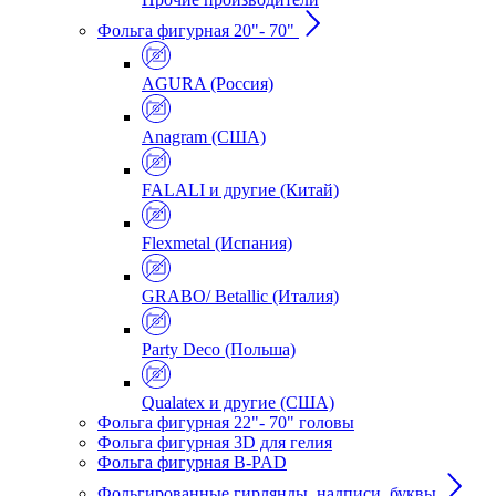
Фольга фигурная 20"- 70"
AGURA (Россия)
Anagram (США)
FALALI и другие (Китай)
Flexmetal (Испания)
GRABO/ Betallic (Италия)
Party Deco (Польша)
Qualatex и другие (США)
Фольга фигурная 22"- 70" головы
Фольга фигурная 3D для гелия
Фольга фигурная B-PAD
Фольгированные гирлянды, надписи, буквы