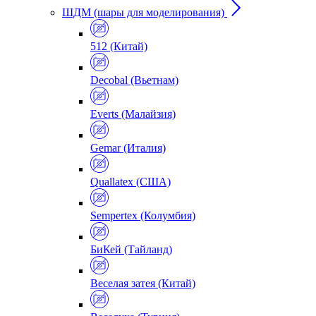
ШДМ (шары для моделирования)
512 (Китай)
Decobal (Вьетнам)
Everts (Малайзия)
Gemar (Италия)
Quallatex (США)
Sempertex (Колумбия)
БиКей (Тайланд)
Веселая затея (Китай)