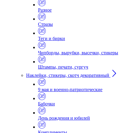
Разное
Стразы
Теги и бирки
Чипборды, вырубки, высечки, стикеры
Штампы, печати, сургуч
Наклейки, стикеры, скотч декоративный
9 мая и военно-патриотические
Бабочки
День рождения и юбилей
Комплименты