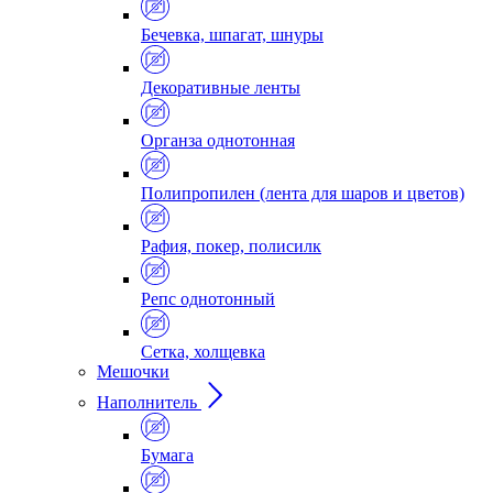
Бечевка, шпагат, шнуры
Декоративные ленты
Органза однотонная
Полипропилен (лента для шаров и цветов)
Рафия, покер, полисилк
Репс однотонный
Сетка, холщевка
Мешочки
Наполнитель
Бумага