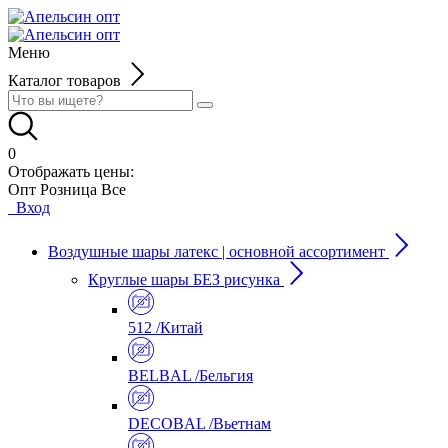
Меню
Каталог товаров
0
Отображать цены:
Опт
Розница
Все
Вход
Воздушные шары латекс | основной ассортимент
Круглые шары БЕЗ рисунка
512 /Китай
BELBAL /Бельгия
DECOBAL /Вьетнам