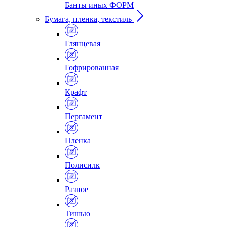
Банты иных ФОРМ
Бумага, пленка, текстиль
Глянцевая
Гофрированная
Крафт
Пергамент
Пленка
Полисилк
Разное
Тишью