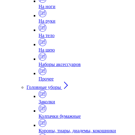
На ноги
На руки
На тело
На шею
Наборы аксессуаров
Прочее
Головные уборы
Заколки
Колпачки бумажные
Короны, тиары, диадемы, кокошники