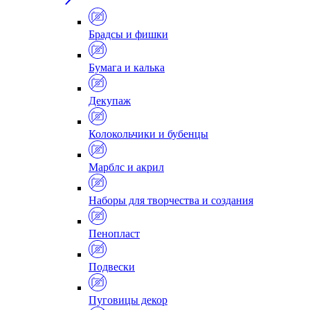
Брадсы и фишки
Бумага и калька
Декупаж
Колокольчики и бубенцы
Марблс и акрил
Наборы для творчества и создания
Пенопласт
Подвески
Пуговицы декор