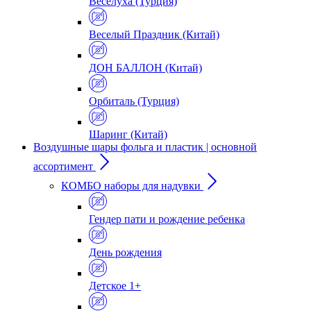
Веселуха (Турция)
Веселый Праздник (Китай)
ДОН БАЛЛОН (Китай)
Орбиталь (Турция)
Шаринг (Китай)
Воздушные шары фольга и пластик | основной
ассортимент
КОМБО наборы для надувки
Гендер пати и рождение ребенка
День рождения
Детское 1+