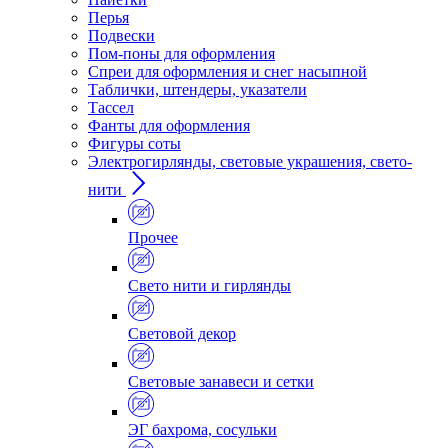
Перья
Подвески
Пом-поны для оформления
Спреи для оформления и снег насыпной
Таблички, штендеры, указатели
Тассел
Фанты для оформления
Фигуры соты
Электрогирлянды, световые украшения, свето-
нити
Прочее
Свето нити и гирлянды
Световой декор
Световые занавеси и сетки
ЭГ бахрома, сосульки