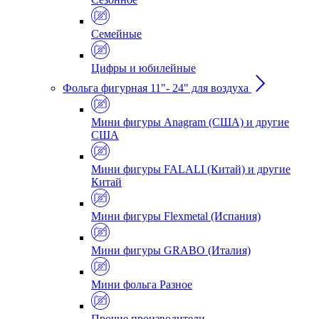
Семейные
Цифры и юбилейные
Фольга фигурная 11"- 24" для воздуха
Мини фигуры Anagram (США) и другие
США
Мини фигуры FALALI (Китай) и другие
Китай
Мини фигуры Flexmetal (Испания)
Мини фигуры GRABO (Италия)
Мини фольга Разное
Прочие производители