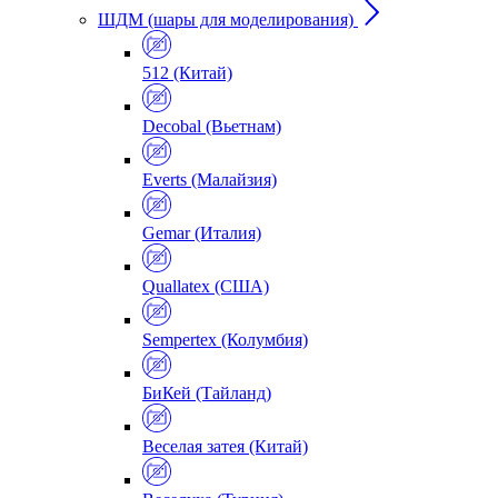
ШДМ (шары для моделирования)
512 (Китай)
Decobal (Вьетнам)
Everts (Малайзия)
Gemar (Италия)
Quallatex (США)
Sempertex (Колумбия)
БиКей (Тайланд)
Веселая затея (Китай)