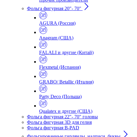
Фольга фигурная 20"- 70"
AGURA (Россия)
Anagram (США)
FALALI и другие (Китай)
Flexmetal (Испания)
GRABO/ Betallic (Италия)
Party Deco (Польша)
Qualatex и другие (США)
Фольга фигурная 22"- 70" головы
Фольга фигурная 3D для гелия
Фольга фигурная B-PAD
Фольгированные гирлянды, надписи, буквы