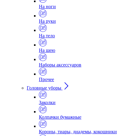
На ноги
На руки
На тело
На шею
Наборы аксессуаров
Прочее
Головные уборы
Заколки
Колпачки бумажные
Короны, тиары, диадемы, кокошники