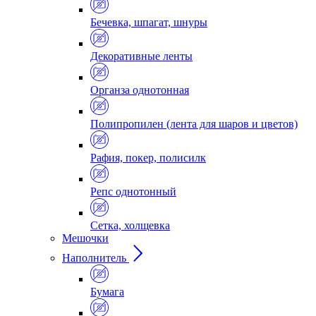
Бечевка, шпагат, шнуры
Декоративные ленты
Органза однотонная
Полипропилен (лента для шаров и цветов)
Рафия, покер, полисилк
Репс однотонный
Сетка, холщевка
Мешочки
Наполнитель
Бумага