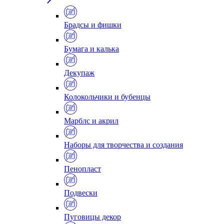
Брадсы и фишки
Бумага и калька
Декупаж
Колокольчики и бубенцы
Марблс и акрил
Наборы для творчества и создания
Пенопласт
Подвески
Пуговицы декор