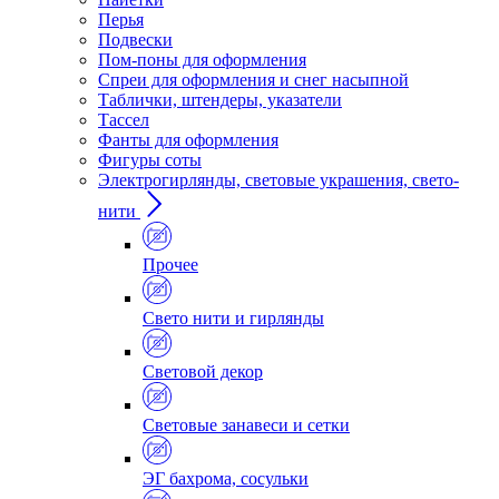
Перья
Подвески
Пом-поны для оформления
Спреи для оформления и снег насыпной
Таблички, штендеры, указатели
Тассел
Фанты для оформления
Фигуры соты
Электрогирлянды, световые украшения, свето-
нити
Прочее
Свето нити и гирлянды
Световой декор
Световые занавеси и сетки
ЭГ бахрома, сосульки