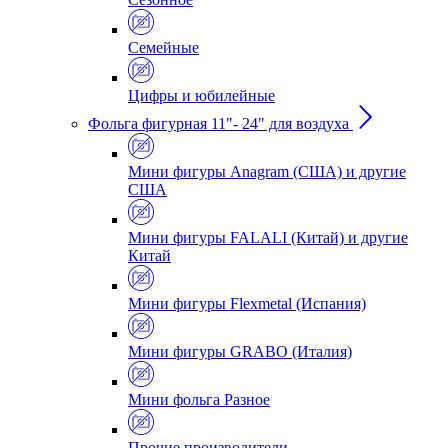
Семейные
Цифры и юбилейные
Фольга фигурная 11"- 24" для воздуха
Мини фигуры Anagram (США) и другие
США
Мини фигуры FALALI (Китай) и другие
Китай
Мини фигуры Flexmetal (Испания)
Мини фигуры GRABO (Италия)
Мини фольга Разное
Прочие производители