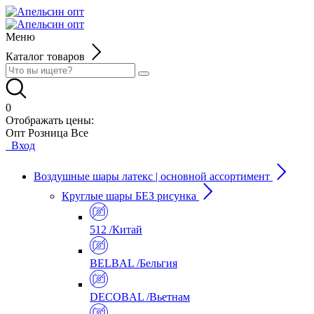
Меню
Каталог товаров
0
Отображать цены:
Опт
Розница
Все
Вход
Воздушные шары латекс | основной ассортимент
Круглые шары БЕЗ рисунка
512 /Китай
BELBAL /Бельгия
DECOBAL /Вьетнам