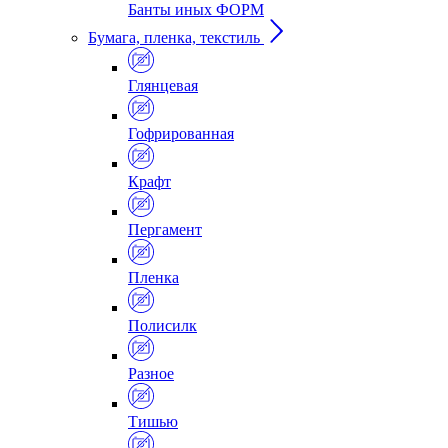
Банты иных ФОРМ
Бумага, пленка, текстиль
Глянцевая
Гофрированная
Крафт
Пергамент
Пленка
Полисилк
Разное
Тишью