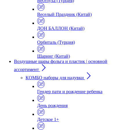
Веселуха (Турция)
Веселый Праздник (Китай)
ДОН БАЛЛОН (Китай)
Орбиталь (Турция)
Шаринг (Китай)
Воздушные шары фольга и пластик | основной
ассортимент
КОМБО наборы для надувки
Гендер пати и рождение ребенка
День рождения
Детское 1+