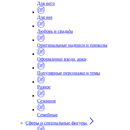
Для него
Для нее
Любовь и свадьба
Оригинальные надписи и приколы
Оформление входа, арки
Популярные персонажи и темы
Разное
Сезонное
Семейные
Сферы и специальные фигуры