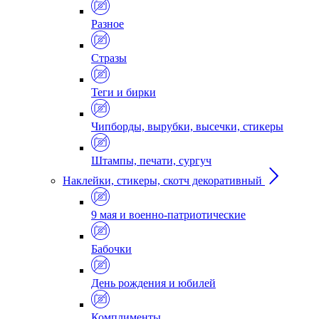
Разное
Стразы
Теги и бирки
Чипборды, вырубки, высечки, стикеры
Штампы, печати, сургуч
Наклейки, стикеры, скотч декоративный
9 мая и военно-патриотические
Бабочки
День рождения и юбилей
Комплименты