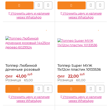
Уточнить цену и наличие
Уточнить цену и наличие
через WhatsApp
через WhatsApp
Топпер Любимой
Топпер Super МУЖ
доченьке розовый
11х12см пластик 10133536
14х25см дерево 6029924
Артикул:
10133536
руб
руб
41,00
22,00
Опт
Опт
Артикул:
6029924
Розница
Розница
65,00
60,00
Уточнить цену и наличие
Уточнить цену и наличие
через WhatsApp
через WhatsApp