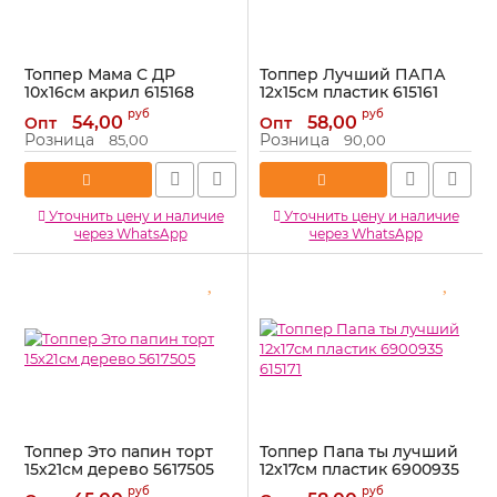
Топпер Мама С ДР
Топпер Лучший ПАПА
10х16см акрил 615168
12х15см пластик 615161
Артикул:
615168
Артикул:
615161
руб
руб
54,00
58,00
Опт
Опт
Розница
Розница
85,00
90,00
Уточнить цену и наличие
Уточнить цену и наличие
через WhatsApp
через WhatsApp
Топпер Это папин торт
Топпер Папа ты лучший
15х21см дерево 5617505
12х17см пластик 6900935
615171
Артикул:
5617505
руб
руб