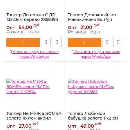
Топпер Доченька С ДР
Топпер Денежный кот
13х23см дерево 2858393
Манэки-нэко 6шт/уп
пластик 9954631
Артикул:
2858393
руб
руб
54,00
21,00
Опт
Опт
Артикул:
9954631
Розница
Розница
85,00
35,00
Уточнить цену и наличие
Уточнить цену и наличие
через WhatsApp
через WhatsApp
Топпер Не МУЖ а БОМБА
Топпер Любимой
золото 11х17см акрил
бабушке золото 11х21см
10133534
дерево 3895163
руб
руб
27,00
49,00
Опт
Опт
Артикул:
10133534
Артикул:
3895163