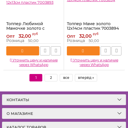
Топпер Любимой
Топпер Маме золото
Мамочке золото с
12х14см пластик 7003894
сердцем 12х13см пластик
Артикул:
7003894
руб
руб
32,00
32,00
Опт
Опт
7003893
Розница
Розница
50,00
50,00
Артикул:
7003893
Уточнить цену и наличие
Уточнить цену и наличие
через WhatsApp
через WhatsApp
1
2
все
вперёд »
КОНТАКТЫ
О МАГАЗИНЕ
КАТАЛОГ ТОВАРОВ