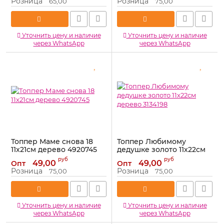
Розница
Розница
65,00
75,00
Уточнить цену и наличие
Уточнить цену и наличие
через WhatsApp
через WhatsApp
Топпер Маме снова 18
Топпер Любимому
11х21см дерево 4920745
дедушке золото 11х22см
дерево 3134198
Артикул:
4920745
руб
руб
49,00
49,00
Опт
Опт
Артикул:
3134198
Розница
Розница
75,00
75,00
Уточнить цену и наличие
Уточнить цену и наличие
через WhatsApp
через WhatsApp