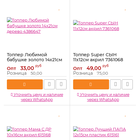
Топпер Любимой
Топпер Super СЫН
бабушке золото 14х21см
11х12см акрил 7361068
дерево 4386647
Артикул:
7361068
руб
руб
33,00
49,00
Опт
Опт
Артикул:
4386647
Розница
Розница
50,00
75,00
Уточнить цену и наличие
Уточнить цену и наличие
через WhatsApp
через WhatsApp