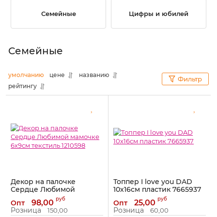
Семейные
Цифры и юбилей
Семейные
умолчанию
цене
названию
Фильтр
рейтингу
Декор на палочке
Топпер I love you DAD
Сердце Любимой
10х16см пластик 7665937
мамочке 6х9см текстиль
Артикул:
7665937
руб
руб
98,00
25,00
Опт
Опт
1210598
Розница
Розница
150,00
60,00
Артикул:
1210598