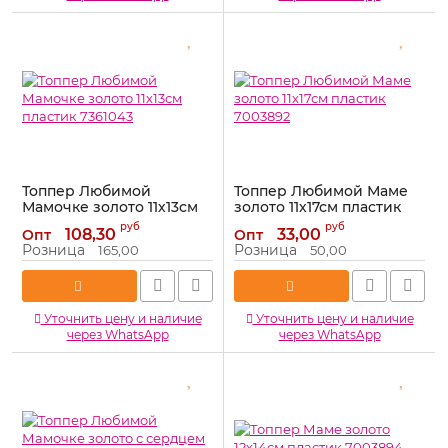
Топпер Любимой
Топпер Любимой Маме
Мамочке золото 11х13см
золото 11х17см пластик
пластик 7361043
7003892
руб
руб
108,30
33,00
Опт
Опт
Артикул:
7361043
Артикул:
7003892
Розница
Розница
165,00
50,00
Уточнить цену и наличие
Уточнить цену и наличие
через WhatsApp
через WhatsApp