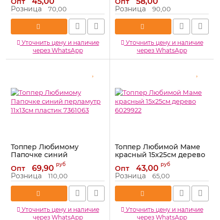
45,00
58,00
Опт
Опт
Артикул:
615171
Розница
Розница
70,00
90,00
Уточнить цену и наличие
Уточнить цену и наличие
через WhatsApp
через WhatsApp
Топпер Любимому
Топпер Любимой Маме
Папочке синий
красный 15х25см дерево
перламутр 11х13см
6029922
руб
руб
69,90
43,00
Опт
Опт
пластик 7361063
Артикул:
6029922
Розница
Розница
110,00
65,00
Артикул:
7361063
Уточнить цену и наличие
Уточнить цену и наличие
через WhatsApp
через WhatsApp