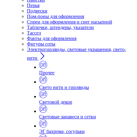
Перья
Подвески
Пом-поны для оформления
Спреи для оформления и снег насыпной
Таблички, штендеры, указатели
Тассел
Фанты для оформления
Фигуры соты
Электрогирлянды, световые украшения, свето-
нити
Прочее
Свето нити и гирлянды
Световой декор
Световые занавеси и сетки
ЭГ бахрома, сосульки