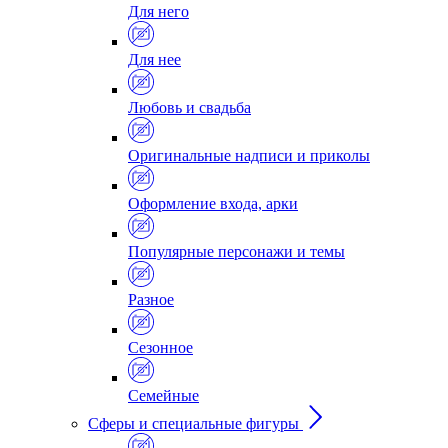
Для него
Для нее
Любовь и свадьба
Оригинальные надписи и приколы
Оформление входа, арки
Популярные персонажи и темы
Разное
Сезонное
Семейные
Сферы и специальные фигуры