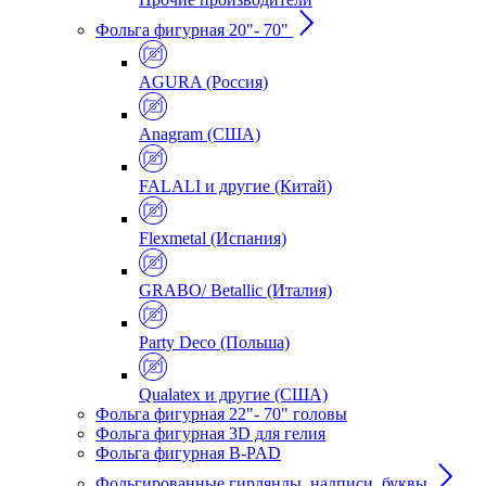
Фольга фигурная 20"- 70"
AGURA (Россия)
Anagram (США)
FALALI и другие (Китай)
Flexmetal (Испания)
GRABO/ Betallic (Италия)
Party Deco (Польша)
Qualatex и другие (США)
Фольга фигурная 22"- 70" головы
Фольга фигурная 3D для гелия
Фольга фигурная B-PAD
Фольгированные гирлянды, надписи, буквы