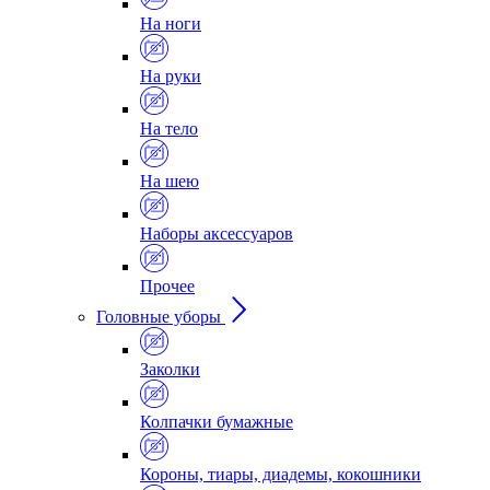
На ноги
На руки
На тело
На шею
Наборы аксессуаров
Прочее
Головные уборы
Заколки
Колпачки бумажные
Короны, тиары, диадемы, кокошники