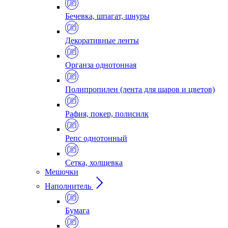
Бечевка, шпагат, шнуры
Декоративные ленты
Органза однотонная
Полипропилен (лента для шаров и цветов)
Рафия, покер, полисилк
Репс однотонный
Сетка, холщевка
Мешочки
Наполнитель
Бумага