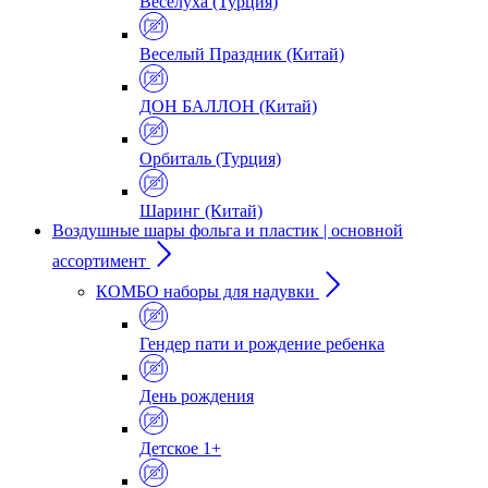
Веселуха (Турция)
Веселый Праздник (Китай)
ДОН БАЛЛОН (Китай)
Орбиталь (Турция)
Шаринг (Китай)
Воздушные шары фольга и пластик | основной
ассортимент
КОМБО наборы для надувки
Гендер пати и рождение ребенка
День рождения
Детское 1+