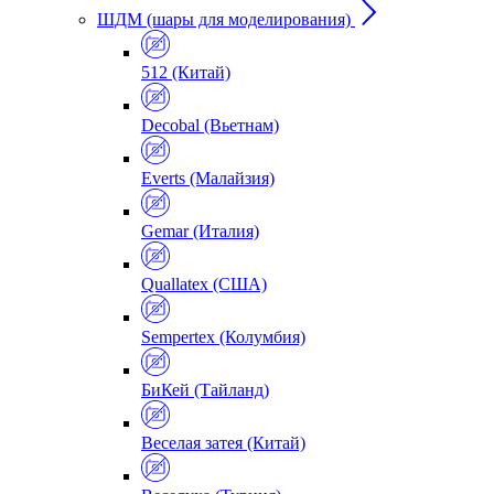
ШДМ (шары для моделирования)
512 (Китай)
Decobal (Вьетнам)
Everts (Малайзия)
Gemar (Италия)
Quallatex (США)
Sempertex (Колумбия)
БиКей (Тайланд)
Веселая затея (Китай)