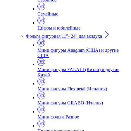
Семейные
Цифры и юбилейные
Фольга фигурная 11"- 24" для воздуха
Мини фигуры Anagram (США) и другие
США
Мини фигуры FALALI (Китай) и другие
Китай
Мини фигуры Flexmetal (Испания)
Мини фигуры GRABO (Италия)
Мини фольга Разное
Прочие производители