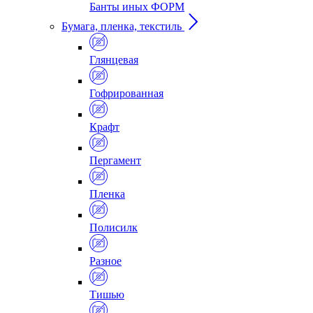
Банты иных ФОРМ
Бумага, пленка, текстиль
Глянцевая
Гофрированная
Крафт
Пергамент
Пленка
Полисилк
Разное
Тишью