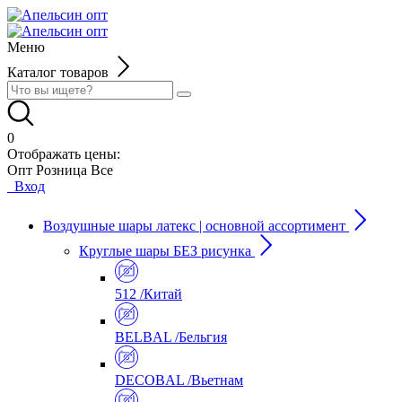
Меню
Каталог товаров
0
Отображать цены:
Опт
Розница
Все
Вход
Воздушные шары латекс | основной ассортимент
Круглые шары БЕЗ рисунка
512 /Китай
BELBAL /Бельгия
DECOBAL /Вьетнам