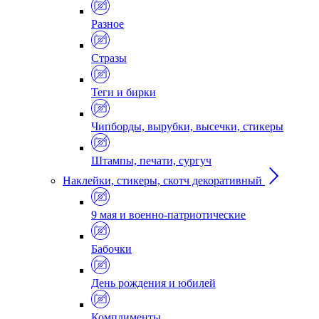
Разное
Стразы
Теги и бирки
Чипборды, вырубки, высечки, стикеры
Штампы, печати, сургуч
Наклейки, стикеры, скотч декоративный
9 мая и военно-патриотические
Бабочки
День рождения и юбилей
Комплименты