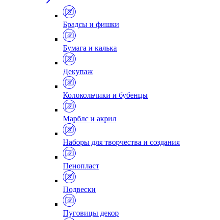
Брадсы и фишки
Бумага и калька
Декупаж
Колокольчики и бубенцы
Марблс и акрил
Наборы для творчества и создания
Пенопласт
Подвески
Пуговицы декор