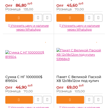
873084
Артикул:
133328
руб
руб
86,80
45,60
Опт
Опт
Артикул:
873084
Розница
Розница
135,00
70,00
Уточнить цену и наличие
Уточнить цену и наличие
через WhatsApp
через WhatsApp
Сумка С НГ 1000000$
Пакет С Великой Пасхой
819504
ХВ 12х18х12см под кулич
5396849
Артикул:
819504
руб
руб
46,90
69,00
Опт
Опт
Артикул:
5396849
Розница
Розница
70,00
105,00
Уточнить цену и наличие
Уточнить цену и наличие