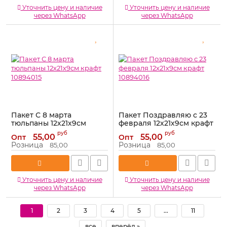
Уточнить цену и наличие
Уточнить цену и наличие
через WhatsApp
через WhatsApp
Пакет С 8 марта
Пакет Поздравляю с 23
тюльпаны 12х21х9см
февраля 12х21х9см крафт
крафт 10894015
10894016
руб
руб
55,00
55,00
Опт
Опт
Артикул:
10894015
Артикул:
10894016
Розница
Розница
85,00
85,00
Уточнить цену и наличие
Уточнить цену и наличие
через WhatsApp
через WhatsApp
1
2
3
4
5
...
11
все
вперёд »