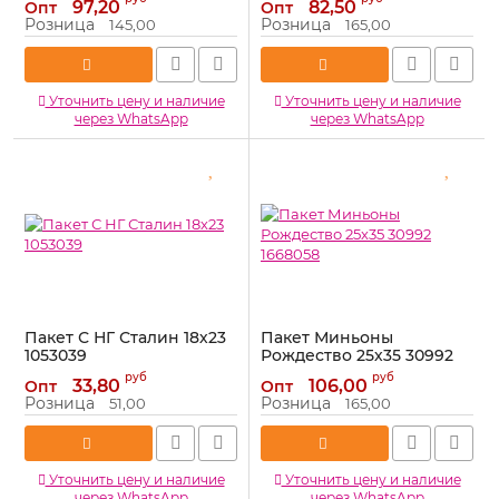
97,20
82,50
Опт
Опт
Артикул:
1668059
Розница
Розница
145,00
165,00
Уточнить цену и наличие
Уточнить цену и наличие
через WhatsApp
через WhatsApp
Пакет С НГ Сталин 18х23
Пакет Миньоны
1053039
Рождество 25х35 30992
1668058
Артикул:
1053039
руб
руб
33,80
106,00
Опт
Опт
Артикул:
1668058
Розница
Розница
51,00
165,00
Уточнить цену и наличие
Уточнить цену и наличие
через WhatsApp
через WhatsApp