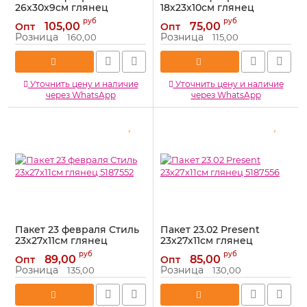
26х30х9см глянец
18х23х10см глянец
5187543
5187553
руб
руб
105,00
75,00
Опт
Опт
Артикул:
5187543
Артикул:
5187553
Розница
Розница
160,00
115,00
Уточнить цену и наличие
Уточнить цену и наличие
через WhatsApp
через WhatsApp
Пакет 23 февраля Стиль
Пакет 23.02 Present
23х27х11см глянец
23х27х11см глянец
5187552
5187556
руб
руб
89,00
85,00
Опт
Опт
Артикул:
5187552
Артикул:
5187556
Розница
Розница
135,00
130,00