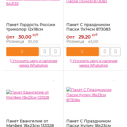
Пакет Гордость России
Пакет С праздником
триколор 12х18см
Пасхи 11х14см 873083
фигурный 643133
Артикул:
873083
руб
руб
30,00
29,20
Опт
Опт
Артикул:
643133
Розница
Розница
50,00
45,00
Уточнить цену и наличие
Уточнить цену и наличие
через WhatsApp
через WhatsApp
Пакет Евангелие от
Пакет С Праздником
Матфея 18х23см 133328
Пасхи Кулич 18х23см