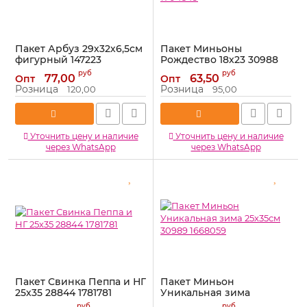
Пакет Арбуз 29х32х6,5см
Пакет Миньоны
фигурный 147223
Рождество 18х23 30988
1704549
Артикул:
147223
руб
руб
77,00
63,50
Опт
Опт
Артикул:
1704549
Розница
Розница
120,00
95,00
Уточнить цену и наличие
Уточнить цену и наличие
через WhatsApp
через WhatsApp
Пакет Свинка Пеппа и НГ
Пакет Миньон
25х35 28844 1781781
Уникальная зима
25х35см 30989 1668059
Артикул:
1781781
руб
руб