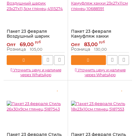
Пакет 23 февраля
Пакет 23 февраля
Воздушный шарик
Камуфляж хакки
23х27х11,5см глянец
23х27х11см глянец
руб
руб
69,00
83,00
Опт
Опт
4515274
10688591
Розница
Розница
105,00
130,00
Артикул:
4515274
Артикул:
10688591
Уточнить цену и наличие
Уточнить цену и наличие
через WhatsApp
через WhatsApp
Пакет 23 февраля Стиль
Пакет 23 февраля Стиль