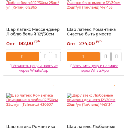
Шар латекс Мессенджер
Шар латекс Романтика
Люблю белый 12"/30см
Счастье быть вместе
25шт/уп (Китай) 612865
12"/30см 25шт/уп
руб
руб
(Тайланд) Ч41453
182,00
274,00
Опт
Опт
Артикул:
612865
Артикул:
Ч41453
Уточнить цену и наличие
Уточнить цену и наличие
через WhatsApp
через WhatsApp
Шар латекс Романтика
Шар латекс Любовные