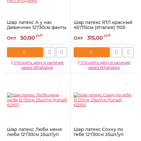
Шар латекс А у нас
Шар латекс ЯТЛ красный
Девичник 12"/30см фанты
45"/115см (Италия) 1103-
8шт/уп (Китай) 1393730-
1357
руб
руб
РАСПРОДАЖА
50,00
315,00
Опт
Опт
Артикул:
1103-1357
Артикул:
1393730-РАСПРОДАЖА
Уточнить цену и наличие
Уточнить цену и наличие
через WhatsApp
через WhatsApp
Шар латекс Люби меня
Шар латекс Сохну по
люби 12"/30см 25шт/уп
тебе 12"/30см 25шт/уп
(Китай) 612937
(Китай) 612930