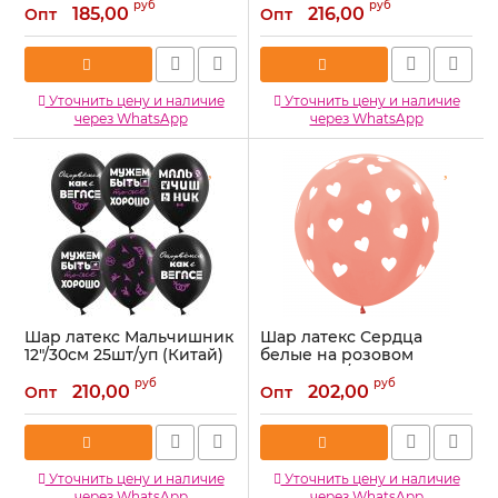
руб
руб
185,00
216,00
Опт
Опт
Артикул:
612937
Артикул:
612930
Уточнить цену и наличие
Уточнить цену и наличие
через WhatsApp
через WhatsApp
Шар латекс Мальчишник
Шар латекс Сердца
12"/30см 25шт/уп (Китай)
белые на розовом
612935
золоте 36"/91см
руб
руб
(Колумбия) металлик
210,00
202,00
Опт
Опт
Артикул:
612935
150918-1
Артикул:
150918-1
Уточнить цену и наличие
Уточнить цену и наличие
через WhatsApp
через WhatsApp