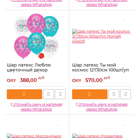
через WhatsApp
через WhatsApp
Шар латекс Люблю
Шар латекс Ты мой
цветочный декор
космос 12"/30см 100шт/уп
12"/30см 50шт/уп (Турция)
(Китай) 412459
руб
руб
812152
388,00
570,00
Опт
Опт
Артикул:
412459
Артикул:
812152
Уточнить цену и наличие
Уточнить цену и наличие
через WhatsApp
через WhatsApp