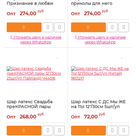
Признание в любви
приколы для него
12"/30см 25шт/уп
12"/30см 25шт/уп
руб
руб
(Тайланд) Ч30607
(Тайланд) Ч45134
274,00
274,00
Опт
Опт
Артикул:
Ч30607
Артикул:
Ч45134
Уточнить цену и наличие
Уточнить цену и наличие
через WhatsApp
через WhatsApp
Шар латекс Свадьба
Шар латекс С ДС Мы ЖЕ
преКРАСНОЙ пары
на ТЫ 12"/30см 5шт/уп
12"/30см 25шт/уп
(Китай) 9613217
руб
руб
(Тайланд) Ч44516
268,00
72,00
Опт
Опт
Артикул:
9613217
Артикул:
Ч44516