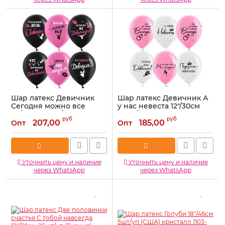
Шар латекс Девичник
Шар латекс Девичник А
Сегодня можно все
у нас невеста 12"/30см
12"/30см 25шт/уп (Китай)
25шт/уп (Китай) 612921
руб
руб
18+ 612920
207,00
185,00
Опт
Опт
Артикул:
612921
Артикул:
612920
Уточнить цену и наличие
Уточнить цену и наличие
через WhatsApp
через WhatsApp