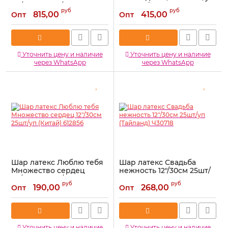
18"/46см 10шт/уп
(Колумбия) 636010-2
руб
руб
(Колумбия) 618001
815,00
415,00
Опт
Опт
Артикул:
636010-2
Артикул:
618001
Уточнить цену и наличие
Уточнить цену и наличие
через WhatsApp
через WhatsApp
Шар латекс Люблю тебя
Шар латекс Свадьба
Множество сердец
нежность 12"/30см 25шт/
12"/30см 25шт/уп (Китай)
уп (Тайланд) Ч30718
руб
руб
612856
190,00
268,00
Опт
Опт
Артикул:
Ч30718
Артикул:
612856
Уточнить цену и наличие
Уточнить цену и наличие