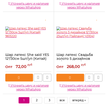
Уточнить цену и наличие
Уточнить цену и наличие
через WhatsApp
через WhatsApp
Шар латекс She said YES
Шар латекс Свадьба
12"/30см 5шт/уп (Китай)
золото 5 дизайнов
9613220
12"/30см 25шт/уп
руб
руб
(Тайланд) Ч31041
72,00
268,00
Опт
Опт
Артикул:
9613220
Артикул:
Ч31041
Уточнить цену и наличие
Уточнить цену и наличие
через WhatsApp
через WhatsApp
1
2
3
все
вперёд »