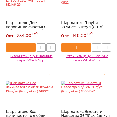
Шар латекс Две
Шар латекс Голуби
половинки счастья С
18"/46см 5шт/уп (США)
тобой навсегда 12"/30см
кристалл 1103-0922
руб
руб
25шт/уп (Турция) 812146-
234,00
140,00
Опт
Опт
Артикул:
1103-0922
25
Артикул:
812146-25
Уточнить цену и наличие
Уточнить цену и наличие
через WhatsApp
через WhatsApp
Шар латекс Все
Шар латекс Вместе и
начинается с любви
Навсегда 36"/91см 2шт/уп