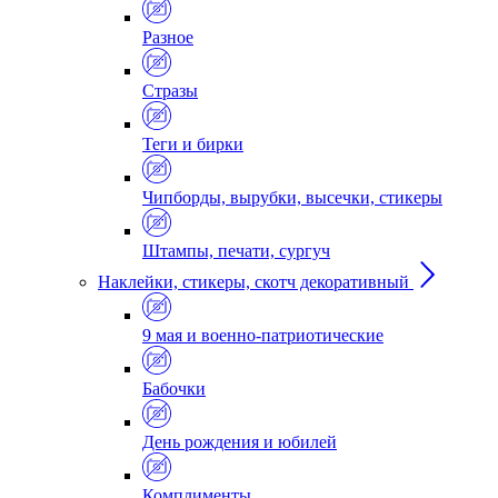
Разное
Стразы
Теги и бирки
Чипборды, вырубки, высечки, стикеры
Штампы, печати, сургуч
Наклейки, стикеры, скотч декоративный
9 мая и военно-патриотические
Бабочки
День рождения и юбилей
Комплименты