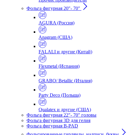
Фольга фигурная 20"- 70"
AGURA (Россия)
Anagram (США)
FALALI и другие (Китай)
Flexmetal (Испания)
GRABO/ Betallic (Италия)
Party Deco (Польша)
Qualatex и другие (США)
Фольга фигурная 22"- 70" головы
Фольга фигурная 3D для гелия
Фольга фигурная B-PAD
Фольгированные гирлянды, надписи, буквы