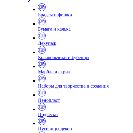
Брадсы и фишки
Бумага и калька
Декупаж
Колокольчики и бубенцы
Марблс и акрил
Наборы для творчества и создания
Пенопласт
Подвески
Пуговицы декор