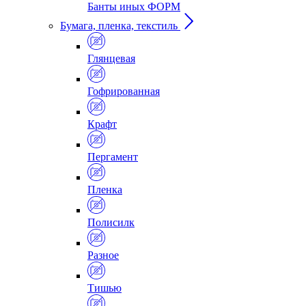
Банты иных ФОРМ
Бумага, пленка, текстиль
Глянцевая
Гофрированная
Крафт
Пергамент
Пленка
Полисилк
Разное
Тишью