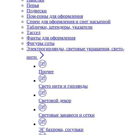
Перья
Подвески
Пом-поны для оформления
Спреи для оформления и снег насыпной
Таблички, штендеры, указатели
Тассел
Фанты для оформления
Фигуры соты
Электрогирлянды, световые украшения, свето-
нити
Прочее
Свето нити и гирлянды
Световой декор
Световые занавеси и сетки
ЭГ бахрома, сосульки