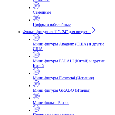
Семейные
Цифры и юбилейные
Фольга фигурная 11"- 24" для воздуха
Мини фигуры Anagram (США) и другие
США
Мини фигуры FALALI (Китай) и другие
Китай
Мини фигуры Flexmetal (Испания)
Мини фигуры GRABO (Италия)
Мини фольга Разное
Прочие производители