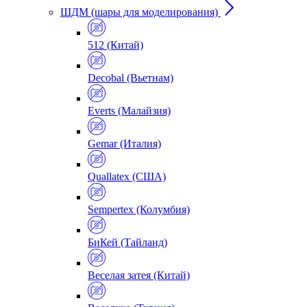
ШДМ (шары для моделирования)
512 (Китай)
Decobal (Вьетнам)
Everts (Малайзия)
Gemar (Италия)
Quallatex (США)
Sempertex (Колумбия)
БиКей (Тайланд)
Веселая затея (Китай)