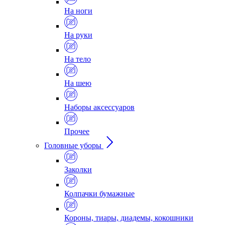
На ноги
На руки
На тело
На шею
Наборы аксессуаров
Прочее
Головные уборы
Заколки
Колпачки бумажные
Короны, тиары, диадемы, кокошники