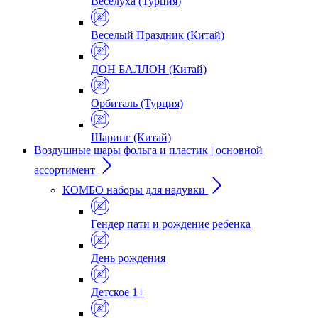
Веселуха (Турция)
Веселый Праздник (Китай)
ДОН БАЛЛОН (Китай)
Орбиталь (Турция)
Шаринг (Китай)
Воздушные шары фольга и пластик | основной
ассортимент
КОМБО наборы для надувки
Гендер пати и рождение ребенка
День рождения
Детское 1+