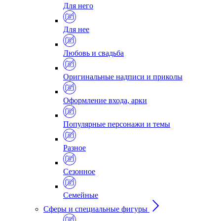
Для него
Для нее
Любовь и свадьба
Оригинальные надписи и приколы
Оформление входа, арки
Популярные персонажи и темы
Разное
Сезонное
Семейные
Сферы и специальные фигуры