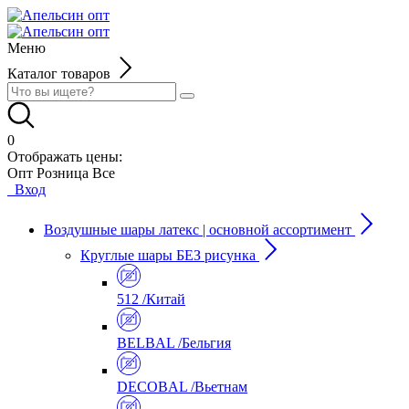
Меню
Каталог товаров
0
Отображать цены:
Опт
Розница
Все
Вход
Воздушные шары латекс | основной ассортимент
Круглые шары БЕЗ рисунка
512 /Китай
BELBAL /Бельгия
DECOBAL /Вьетнам