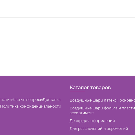
Каталог товаров
статьи
Частые вопросы
Доставка
Воздушные шары латекс | основн
Политика конфиденциальности
Воздушные шары фольга и пласти
ассортимент
Декор для оформлений
Для развлечений и церемоний