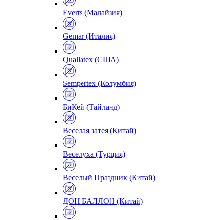
Everts (Малайзия)
Gemar (Италия)
Quallatex (США)
Sempertex (Колумбия)
БиКей (Тайланд)
Веселая затея (Китай)
Веселуха (Турция)
Веселый Праздник (Китай)
ДОН БАЛЛОН (Китай)