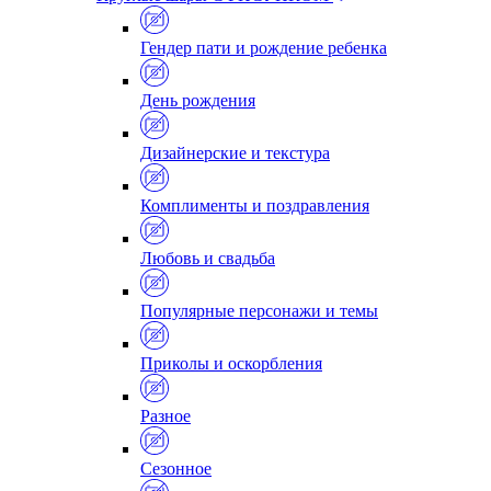
Гендер пати и рождение ребенка
День рождения
Дизайнерские и текстура
Комплименты и поздравления
Любовь и свадьба
Популярные персонажи и темы
Приколы и оскорбления
Разное
Сезонное