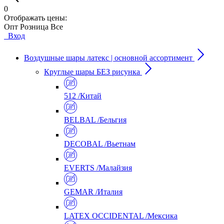
0
Отображать цены:
Опт
Розница
Все
Вход
Воздушные шары латекс | основной ассортимент
Круглые шары БЕЗ рисунка
512 /Китай
BELBAL /Бельгия
DECOBAL /Вьетнам
EVERTS /Малайзия
GEMAR /Италия
LATEX OCCIDENTAL /Мексика