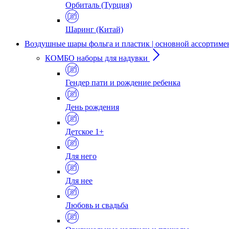
Орбиталь (Турция)
Шаринг (Китай)
Воздушные шары фольга и пластик | основной ассортиме
КОМБО наборы для надувки
Гендер пати и рождение ребенка
День рождения
Детское 1+
Для него
Для нее
Любовь и свадьба