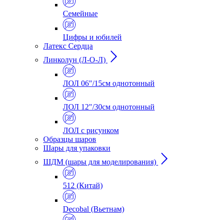
Семейные
Цифры и юбилей
Латекс Сердца
Линколун (Л-О-Л)
ЛОЛ 06"/15см однотонный
ЛОЛ 12"/30см однотонный
ЛОЛ с рисунком
Образцы шаров
Шары для упаковки
ШДМ (шары для моделирования)
512 (Китай)
Decobal (Вьетнам)