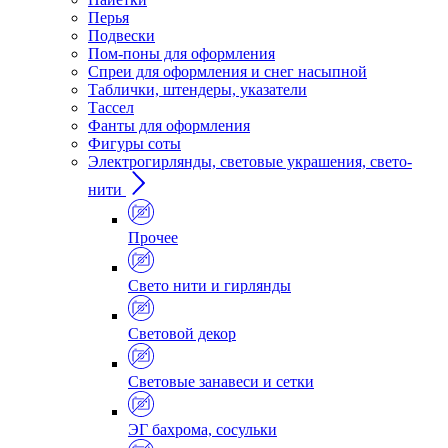
Перья
Подвески
Пом-поны для оформления
Спреи для оформления и снег насыпной
Таблички, штендеры, указатели
Тассел
Фанты для оформления
Фигуры соты
Электрогирлянды, световые украшения, свето-
нити
Прочее
Свето нити и гирлянды
Световой декор
Световые занавеси и сетки
ЭГ бахрома, сосульки