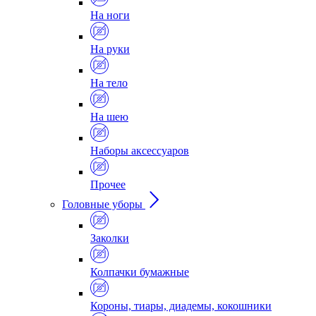
На ноги
На руки
На тело
На шею
Наборы аксессуаров
Прочее
Головные уборы
Заколки
Колпачки бумажные
Короны, тиары, диадемы, кокошники