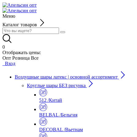
Меню
Каталог товаров
0
Отображать цены:
Опт
Розница
Все
Вход
Воздушные шары латекс | основной ассортимент
Круглые шары БЕЗ рисунка
512 /Китай
BELBAL /Бельгия
DECOBAL /Вьетнам