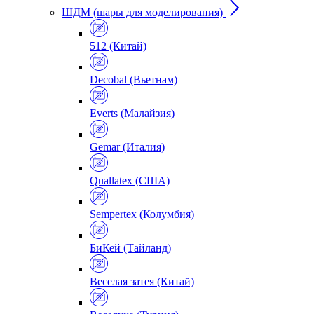
ШДМ (шары для моделирования)
512 (Китай)
Decobal (Вьетнам)
Everts (Малайзия)
Gemar (Италия)
Quallatex (США)
Sempertex (Колумбия)
БиКей (Тайланд)
Веселая затея (Китай)