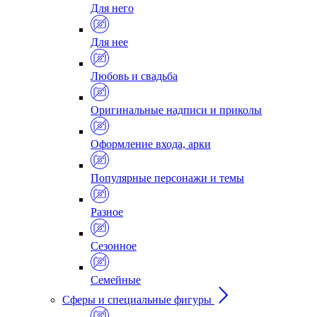
Для него
Для нее
Любовь и свадьба
Оригинальные надписи и приколы
Оформление входа, арки
Популярные персонажи и темы
Разное
Сезонное
Семейные
Сферы и специальные фигуры