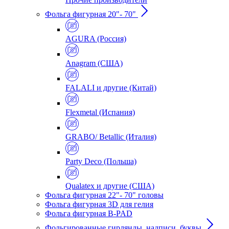
Фольга фигурная 20"- 70"
AGURA (Россия)
Anagram (США)
FALALI и другие (Китай)
Flexmetal (Испания)
GRABO/ Betallic (Италия)
Party Deco (Польша)
Qualatex и другие (США)
Фольга фигурная 22"- 70" головы
Фольга фигурная 3D для гелия
Фольга фигурная B-PAD
Фольгированные гирлянды, надписи, буквы