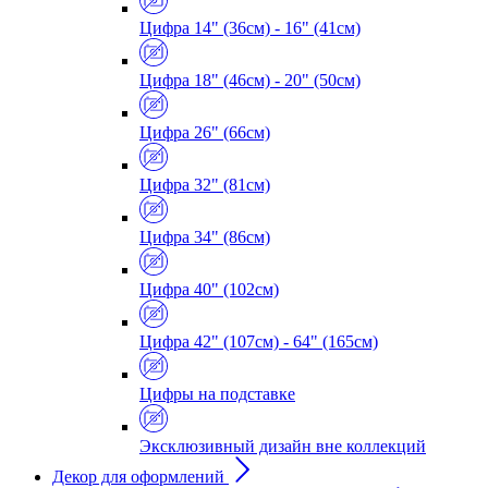
Цифра 14" (36см) - 16" (41см)
Цифра 18" (46см) - 20" (50см)
Цифра 26" (66см)
Цифра 32" (81см)
Цифра 34" (86см)
Цифра 40" (102см)
Цифра 42" (107см) - 64" (165см)
Цифры на подставке
Эксклюзивный дизайн вне коллекций
Декор для оформлений