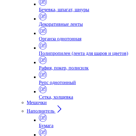
Бечевка, шпагат, шнуры
Декоративные ленты
Органза однотонная
Полипропилен (лента для шаров и цветов)
Рафия, покер, полисилк
Репс однотонный
Сетка, холщевка
Мешочки
Наполнитель
Бумага