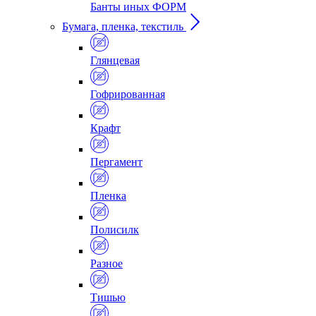
Банты иных ФОРМ
Бумага, пленка, текстиль
Глянцевая
Гофрированная
Крафт
Пергамент
Пленка
Полисилк
Разное
Тишью