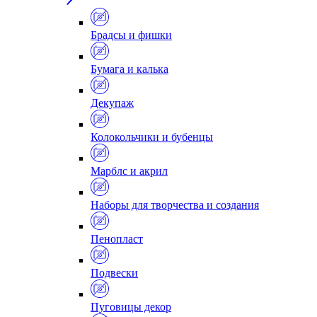
Брадсы и фишки
Бумага и калька
Декупаж
Колокольчики и бубенцы
Марблс и акрил
Наборы для творчества и создания
Пенопласт
Подвески
Пуговицы декор