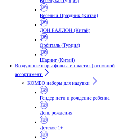
Веселуха (Турция)
Веселый Праздник (Китай)
ДОН БАЛЛОН (Китай)
Орбиталь (Турция)
Шаринг (Китай)
Воздушные шары фольга и пластик | основной
ассортимент
КОМБО наборы для надувки
Гендер пати и рождение ребенка
День рождения
Детское 1+