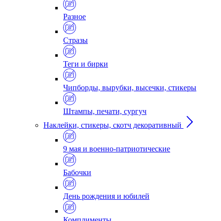
Разное
Стразы
Теги и бирки
Чипборды, вырубки, высечки, стикеры
Штампы, печати, сургуч
Наклейки, стикеры, скотч декоративный
9 мая и военно-патриотические
Бабочки
День рождения и юбилей
Комплименты