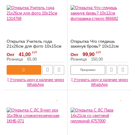
Открытка Учитель года
Открытка Что глядишь
21х26см для фото 10х15см
закинув бровь? 10х12см
1314768
фоторамка-стекло 866682
руб
руб
41,00
99,90
Опт
Опт
Артикул:
1314768
Артикул:
866682
Розница
Розница
65,00
150,00
Предзаказ
Уточнить цену и наличие через
Уточнить цену и наличие через
WhatsApp
WhatsApp