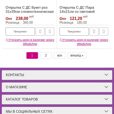
Открытка С ДС Букет роз
Открытка С ДС Пара
31х39см сложнотехническая
14х21см со световой
1КНБ-071
гипляндой 4757000
руб
руб
238,00
121,20
Опт
Опт
Артикул:
1КНБ-071
Артикул:
1337624
Розница
Розница
360,00
185,00
Предзаказ
Предзаказ
Уточнить цену и наличие через
Уточнить цену и наличие через
WhatsApp
WhatsApp
1
2
все
вперёд »
КОНТАКТЫ
О МАГАЗИНЕ
КАТАЛОГ ТОВАРОВ
МЫ В СОЦИАЛЬНЫХ СЕТЯХ: