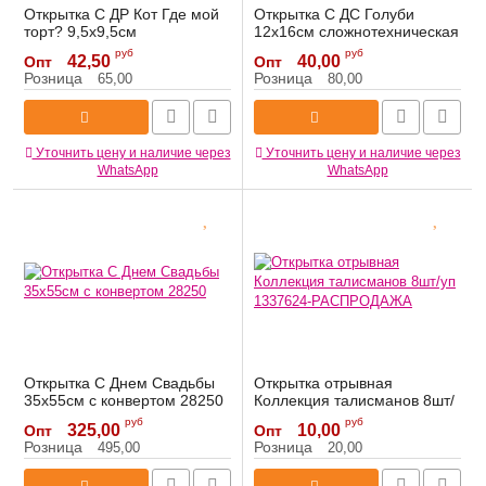
Открытка С ДР Кот Где мой
Открытка С ДС Голуби
торт? 9,5х9,5см
12х16см сложнотехническая
сложнотехническая7614591
3302516
руб
руб
42,50
40,00
Опт
Опт
Артикул:
7614591
Артикул:
3302516
Розница
Розница
65,00
80,00
Уточнить цену и наличие через
Уточнить цену и наличие через
WhatsApp
WhatsApp
Открытка С Днем Свадьбы
Открытка отрывная
35х55см с конвертом 28250
Коллекция талисманов 8шт/
уп 1337624-РАСПРОДАЖА
Артикул:
28250
руб
руб
325,00
10,00
Опт
Опт
Артикул:
1337624-РАСПРОДАЖА
Розница
Розница
495,00
20,00