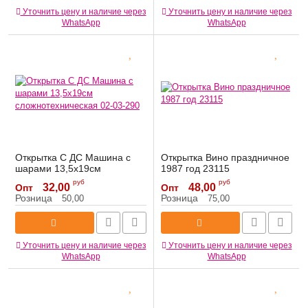
Уточнить цену и наличие через
Уточнить цену и наличие через
WhatsApp
WhatsApp
Открытка С ДС Машина с
Открытка Вино праздничное
шарами 13,5х19см
1987 год 23115
сложнотехническая 02-03-
Артикул:
23115
руб
руб
32,00
48,00
Опт
Опт
290
Розница
Розница
50,00
75,00
Артикул:
02-03-290
Уточнить цену и наличие через
Уточнить цену и наличие через
WhatsApp
WhatsApp