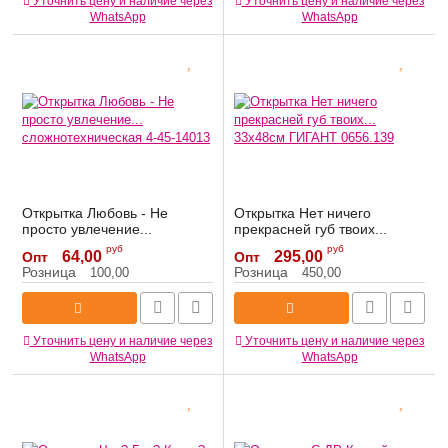
Уточнить цену и наличие через
Уточнить цену и наличие через
WhatsApp
WhatsApp
Открытка Любовь - Не
Открытка Нет ничего
просто увлечение...
прекрасней губ твоих...
сложнотехническая 4-45-
33х48см ГИГАНТ 0656.139
руб
руб
64,00
295,00
Опт
Опт
14013
Артикул:
0656.139
Розница
Розница
100,00
450,00
Артикул:
4-45-14013
Уточнить цену и наличие через
Уточнить цену и наличие через
WhatsApp
WhatsApp