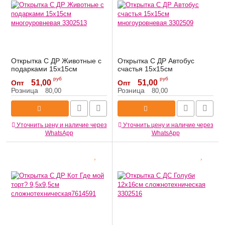
Открытка С ДР Животные с
Открытка С ДР Автобус
подарками 15х15см
счастья 15х15см
многоуровневая 3302513
многоуровневая 3302509
руб
руб
51,00
51,00
Опт
Опт
Артикул:
3302513
Артикул:
3302509
Розница
Розница
80,00
80,00
Уточнить цену и наличие через
Уточнить цену и наличие через
WhatsApp
WhatsApp