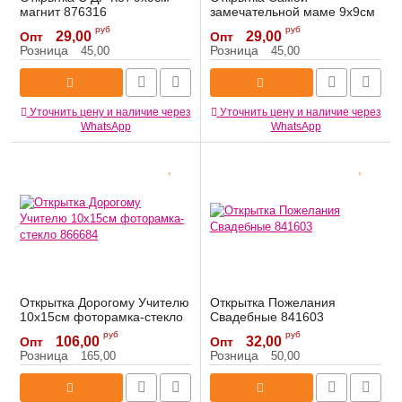
магнит 876316
замечательной маме 9х9см
магнит 876305
Артикул:
876316
руб
руб
29,00
29,00
Опт
Опт
Артикул:
876305
Розница
Розница
45,00
45,00
Уточнить цену и наличие через
Уточнить цену и наличие через
WhatsApp
WhatsApp
Открытка Дорогому Учителю
Открытка Пожелания
10х15см фоторамка-стекло
Свадебные 841603
866684
Артикул:
841603
руб
руб
106,00
32,00
Опт
Опт
Артикул:
866684
Розница
Розница
165,00
50,00