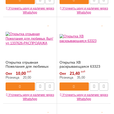
Уточнить цену и наличие через
Уточнить цену и наличие через
WhatsApp
WhatsApp
Открытка отрывная
Открытка ХВ
Пожелания для любимых
раскрывающаяся 63323
8шт/уп 1337626-
Артикул:
63323
руб
руб
10,00
21,40
Опт
Опт
РАСПРОДАЖА
Розница
Розница
20,00
35,00
Артикул:
1337626-РАСПРОДАЖА
Уточнить цену и наличие через
Уточнить цену и наличие через
WhatsApp
WhatsApp