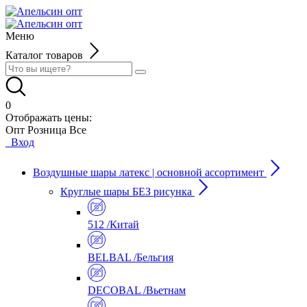
Меню
Каталог товаров
0
Отображать цены:
Опт
Розница
Все
Вход
Воздушные шары латекс | основной ассортимент
Круглые шары БЕЗ рисунка
512 /Китай
BELBAL /Бельгия
DECOBAL /Вьетнам