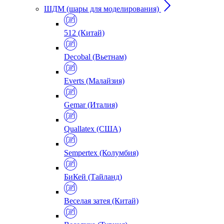
ШДМ (шары для моделирования)
512 (Китай)
Decobal (Вьетнам)
Everts (Малайзия)
Gemar (Италия)
Quallatex (США)
Sempertex (Колумбия)
БиКей (Тайланд)
Веселая затея (Китай)