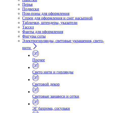
Перья
Подвески
Пом-поны для оформления
Спреи для оформления и снег насыпной
Таблички, штендеры, указатели
Тассел
Фанты для оформления
Фигуры соты
Электрогирлянды, световые украшения, свето-
нити
Прочее
Свето нити и гирлянды
Световой декор
Световые занавеси и сетки
ЭГ бахрома, сосульки