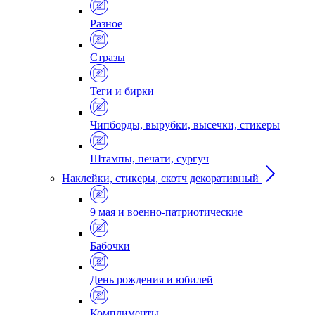
Разное
Стразы
Теги и бирки
Чипборды, вырубки, высечки, стикеры
Штампы, печати, сургуч
Наклейки, стикеры, скотч декоративный
9 мая и военно-патриотические
Бабочки
День рождения и юбилей
Комплименты