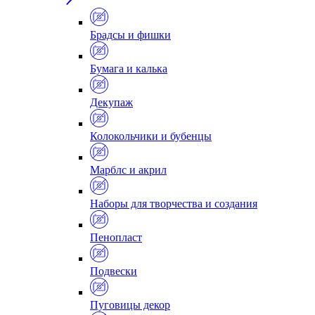
Брадсы и фишки
Бумага и калька
Декупаж
Колокольчики и бубенцы
Марблс и акрил
Наборы для творчества и создания
Пенопласт
Подвески
Пуговицы декор