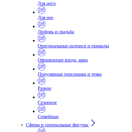
Для него
Для нее
Любовь и свадьба
Оригинальные надписи и приколы
Оформление входа, арки
Популярные персонажи и темы
Разное
Сезонное
Семейные
Сферы и специальные фигуры