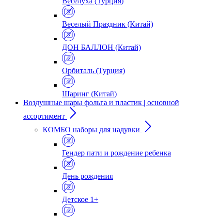
Веселуха (Турция)
Веселый Праздник (Китай)
ДОН БАЛЛОН (Китай)
Орбиталь (Турция)
Шаринг (Китай)
Воздушные шары фольга и пластик | основной
ассортимент
КОМБО наборы для надувки
Гендер пати и рождение ребенка
День рождения
Детское 1+