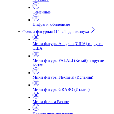
Семейные
Цифры и юбилейные
Фольга фигурная 11"- 24" для воздуха
Мини фигуры Anagram (США) и другие
США
Мини фигуры FALALI (Китай) и другие
Китай
Мини фигуры Flexmetal (Испания)
Мини фигуры GRABO (Италия)
Мини фольга Разное
Прочие производители