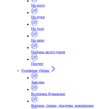
На ноги
На руки
На тело
На шею
Наборы аксессуаров
Прочее
Головные уборы
Заколки
Колпачки бумажные
Короны, тиары, диадемы, кокошники