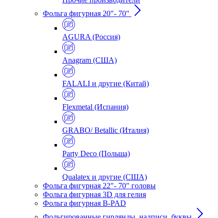
Фольга фигурная 20"- 70"
AGURA (Россия)
Anagram (США)
FALALI и другие (Китай)
Flexmetal (Испания)
GRABO/ Betallic (Италия)
Party Deco (Польша)
Qualatex и другие (США)
Фольга фигурная 22"- 70" головы
Фольга фигурная 3D для гелия
Фольга фигурная B-PAD
Фольгированные гирлянды, надписи, буквы