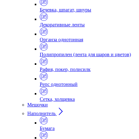
Бечевка, шпагат, шнуры
Декоративные ленты
Органза однотонная
Полипропилен (лента для шаров и цветов)
Рафия, покер, полисилк
Репс однотонный
Сетка, холщевка
Мешочки
Наполнитель
Бумага