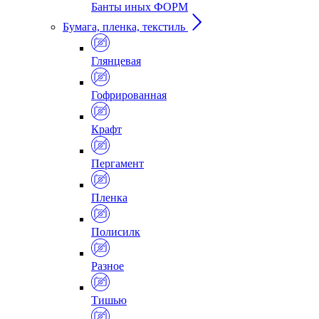
Банты иных ФОРМ
Бумага, пленка, текстиль
Глянцевая
Гофрированная
Крафт
Пергамент
Пленка
Полисилк
Разное
Тишью