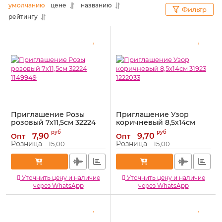
умолчанию
цене
названию
Фильтр
рейтингу
Приглашение Розы
Приглашение Узор
розовый 7х11,5см 32224
коричневый 8,5х14см
1149949
31923 1222033
руб
руб
7,90
9,70
Опт
Опт
Артикул:
32224
Артикул:
31923
Розница
Розница
15,00
15,00
Уточнить цену и наличие
Уточнить цену и наличие
через WhatsApp
через WhatsApp