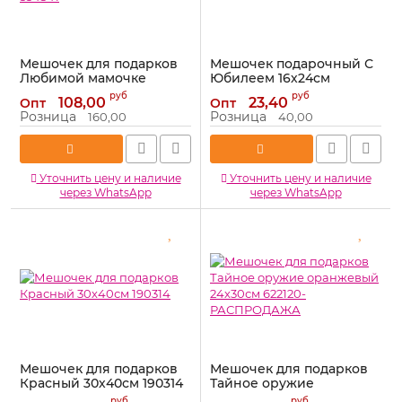
Мешочек для подарков
Мешочек подарочный С
Любимой мамочке
Юбилеем 16х24см
16х27см 554341
688449
руб
руб
108,00
23,40
Опт
Опт
Артикул:
554341
Артикул:
688449
Розница
Розница
160,00
40,00
Уточнить цену и наличие
Уточнить цену и наличие
через WhatsApp
через WhatsApp
Мешочек для подарков
Мешочек для подарков
Красный 30х40см 190314
Тайное оружие
оранжевый 24х30см
Артикул:
190314
руб
руб