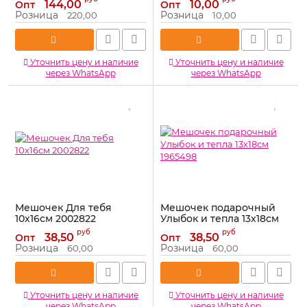
144,00
10,00
Опт
Опт
622120-РАСПРОДАЖА
Розница
Розница
220,00
10,00
Артикул:
622120-РАСПРОДАЖА
Уточнить цену и наличие
Уточнить цену и наличие
через WhatsApp
через WhatsApp
Мешочек Для тебя
Мешочек подарочный
10х16см 2002822
Улыбок и тепла 13х18см
1965498
Артикул:
2002822
руб
руб
38,50
38,50
Опт
Опт
Артикул:
1965498
Розница
Розница
60,00
60,00
Уточнить цену и наличие
Уточнить цену и наличие
через WhatsApp
через WhatsApp