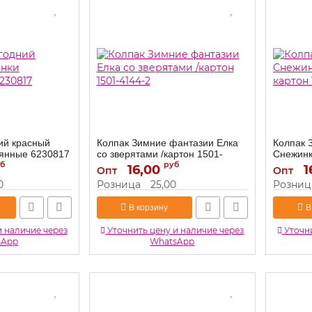
ий красный
Колпак Зимние фантазии Елка
Колпак 
рянные 6230817
со зверятами /картон 1501-
Снежинк
б
4144-2
руб
1501-41
16,00
1
Опт
Опт
1501-4144-2
Артикул:
Артикул:
0
Розница
25,00
Розниц
В корзину
В
и наличие через
Уточнить цену и наличие через
Уточни
sApp
WhatsApp