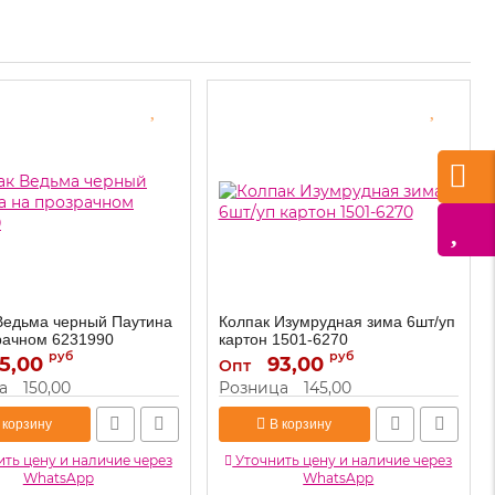
Ведьма черный Паутина
Колпак Изумрудная зима 6шт/уп
рачном 6231990
картон 1501-6270
руб
руб
5,00
6231990
93,00
1501-6270
Артикул:
Опт
а
150,00
Розница
145,00
 корзину
В корзину
ть цену и наличие через
Уточнить цену и наличие через
WhatsApp
WhatsApp