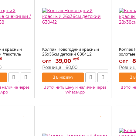
ий красный
Колпак Новогодний красный
Колпак 
 /текстиль
26х36см детский 630412
золотые
б
руб
6230818
39,00
630412
8
Артикул:
Опт
Опт
Артикул:
0
Розница
60,00
Розниц
В корзину
В
и наличие через
Уточнить цену и наличие через
Уточни
sApp
WhatsApp