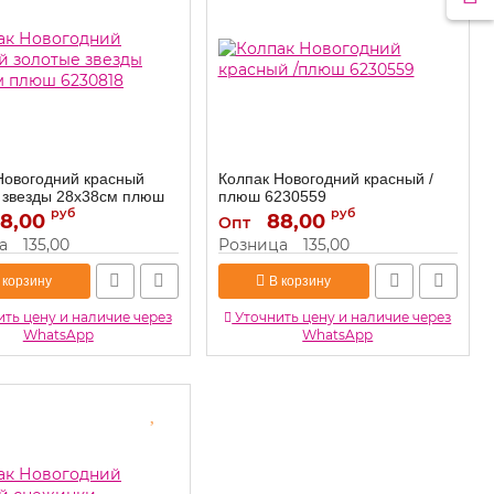
Новогодний красный
Колпак Новогодний красный /
 звезды 28х38см плюш
плюш 6230559
руб
руб
8,00
88,00
6230559
Артикул:
Опт
6230818
а
135,00
Розница
135,00
 корзину
В корзину
ть цену и наличие через
Уточнить цену и наличие через
WhatsApp
WhatsApp