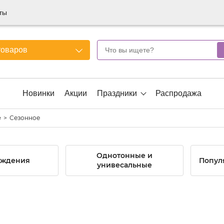
ты
товаров
Новинки
Акции
Праздники
Распродажа
Сезонное
е
Однотонные и
ождения
Попул
унивесальные