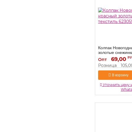
Колпак Новогодн
золотые снежинки
6230558
ру
69,00
Опт
6230558
Артикул:
Розница
105,0
В корзину
Уточнить цену 
What