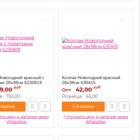
Новогодний красный с
Колпак Новогодний красный
ми 28х38см 6230819
28х38см 630415
руб
руб
9,00
6230819
42,00
630415
Артикул:
Опт
а
150,00
Розница
65,00
 корзину
В корзину
ть цену и наличие через
Уточнить цену и наличие через
WhatsApp
WhatsApp