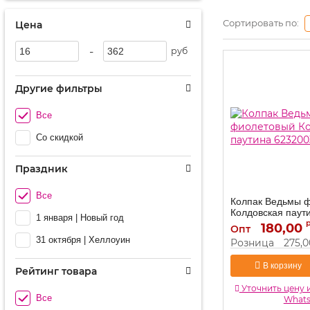
Сортировать по:
Цена
-
руб
Другие фильтры
Все
Со скидкой
Праздник
Все
Колпак Ведьмы 
Колдовская паут
1 января | Новый год
180,00
6232003
Артикул:
Опт
31 октября | Хеллоуин
Розница
275,0
В корзину
Рейтинг товара
Уточнить цену 
Все
What