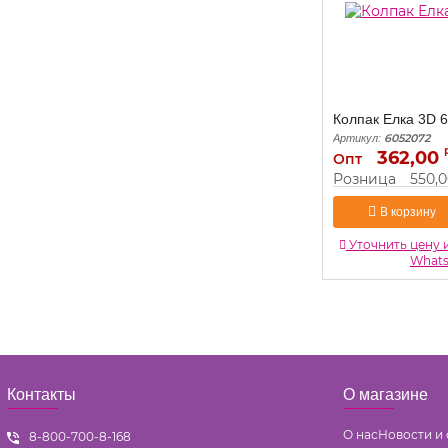
Колпак Елка 3D 
6052072
Артикул:
362,00
Опт
Розница
550,
В корзину
Уточнить цену 
What
Контакты
О магазине
О нас
Новости и 
8-800-700-8-168