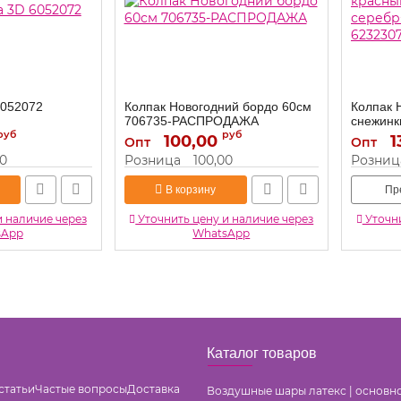
6052072
Колпак Новогодний бордо 60см
Колпак 
706735-РАСПРОДАЖА
снежинк
руб
руб
плюш 6
100,00
706735-РАСПРОДАЖА
1
Артикул:
Опт
Опт
Артикул:
00
Розница
100,00
Розниц
В корзину
Пр
и наличие через
Уточнить цену и наличие через
Уточни
sApp
WhatsApp
Каталог товаров
статьи
Частые вопросы
Доставка
Воздушные шары латекс | основн