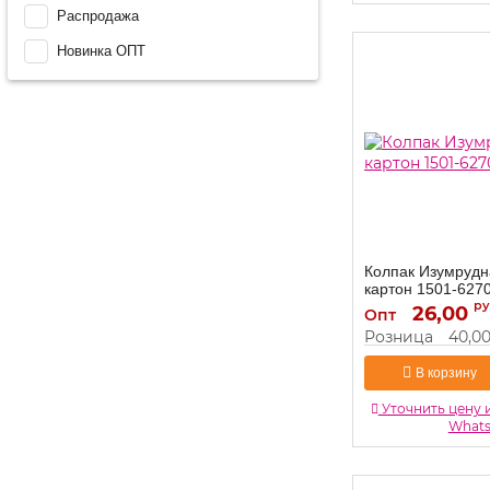
Распродажа
Новинка ОПТ
Колпак Изумрудн
картон 1501-627
ру
26,00
1501-6270-1
Артикул:
Опт
Розница
40,0
В корзину
Уточнить цену 
What