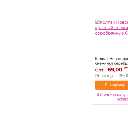
Колпак Новогодн
снежинки сереб
ру
69,00
6230817
Артикул:
Опт
Розница
105,0
В корзину
Уточнить цену 
What