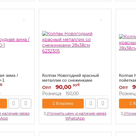
ая зима /
Колпак Новогодний красный
Колпак 
0-1
металлик со снежинками
пойетка
б
28х38см 6232305
руб
90,00
9
Артикул:
Опт
Опт
6232305
Артикул:
0
Розница
150,00
Розниц
В корзину
В
и наличие через
Уточнить цену и наличие через
Уточни
sApp
WhatsApp