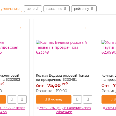
умолчанию
цене
названию
рейтингу
фиолетовый
Колпак Ведьма розовый Тыквы
Колпак 
ина 6232003
на прозрачном 6233491
на проз
руб
руб
75,00
6233491
7
Артикул:
Артикул:
Опт
Опт
0
Розница
150,00
Розниц
В корзину
В
и наличие через
Уточнить цену и наличие через
Уточни
sApp
WhatsApp