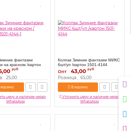
Зимние фантазии
Колпак Зимние фантазии МИКС
и на красном /картон
6шт/уп /картон 1501-4144
44-1
руб
руб
6,00
43,00
1501-4144
Артикул:
Опт
1501-4144-1
а
25,00
Розница
65,00
 корзину
В корзину
ть цену и наличие через
Уточнить цену и наличие через
WhatsApp
WhatsApp