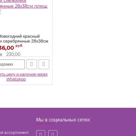
Новогодний красный
и серебрянные 28х38см
232307
руб
36,00
6232307
а
230,00
едзаказ
ть цену и наличие через
WhatsApp
Мы в социальных сетях:
ой ассортимент