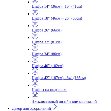
Цифра 14" (36см) - 16" (41см)
Цифра 18" (46см) - 20" (50см)
Цифра 26" (66см)
Цифра 32" (81см)
Цифра 34" (86см)
Цифра 40" (102см)
Цифра 42" (107см) - 64" (165см)
Цифры на подставке
Эксклюзивный дизайн вне коллекций
Декор для оформлений