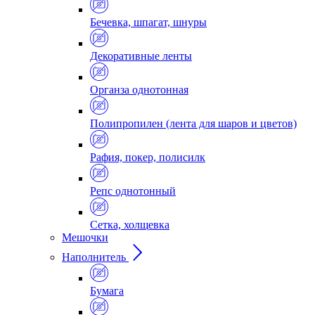
Бечевка, шпагат, шнуры
Декоративные ленты
Органза однотонная
Полипропилен (лента для шаров и цветов)
Рафия, покер, полисилк
Репс однотонный
Сетка, холщевка
Мешочки
Наполнитель
Бумага