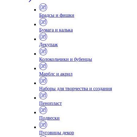
Брадсы и фишки
Бумага и калька
Декупаж
Колокольчики и бубенцы
Марблс и акрил
Наборы для творчества и создания
Пенопласт
Подвески
Пуговицы декор