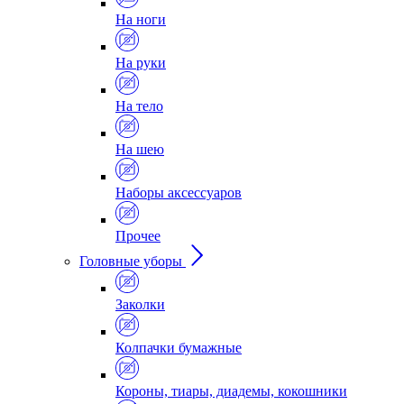
На ноги
На руки
На тело
На шею
Наборы аксессуаров
Прочее
Головные уборы
Заколки
Колпачки бумажные
Короны, тиары, диадемы, кокошники