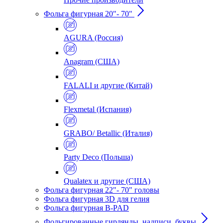
Фольга фигурная 20"- 70"
AGURA (Россия)
Anagram (США)
FALALI и другие (Китай)
Flexmetal (Испания)
GRABO/ Betallic (Италия)
Party Deco (Польша)
Qualatex и другие (США)
Фольга фигурная 22"- 70" головы
Фольга фигурная 3D для гелия
Фольга фигурная B-PAD
Фольгированные гирлянды, надписи, буквы