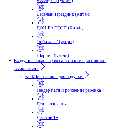
Веселуха (Турция)
Веселый Праздник (Китай)
ДОН БАЛЛОН (Китай)
Орбиталь (Турция)
Шаринг (Китай)
Воздушные шары фольга и пластик | основной
ассортимент
КОМБО наборы для надувки
Гендер пати и рождение ребенка
День рождения
Детское 1+