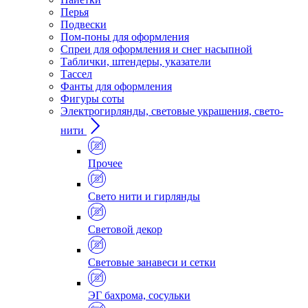
Перья
Подвески
Пом-поны для оформления
Спреи для оформления и снег насыпной
Таблички, штендеры, указатели
Тассел
Фанты для оформления
Фигуры соты
Электрогирлянды, световые украшения, свето-
нити
Прочее
Свето нити и гирлянды
Световой декор
Световые занавеси и сетки
ЭГ бахрома, сосульки