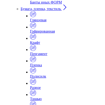
Банты иных ФОРМ
Бумага, пленка, текстиль
Глянцевая
Гофрированная
Крафт
Пергамент
Пленка
Полисилк
Разное
Тишью