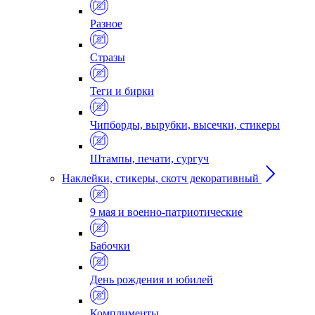
Разное
Стразы
Теги и бирки
Чипборды, вырубки, высечки, стикеры
Штампы, печати, сургуч
Наклейки, стикеры, скотч декоративный
9 мая и военно-патриотические
Бабочки
День рождения и юбилей
Комплименты