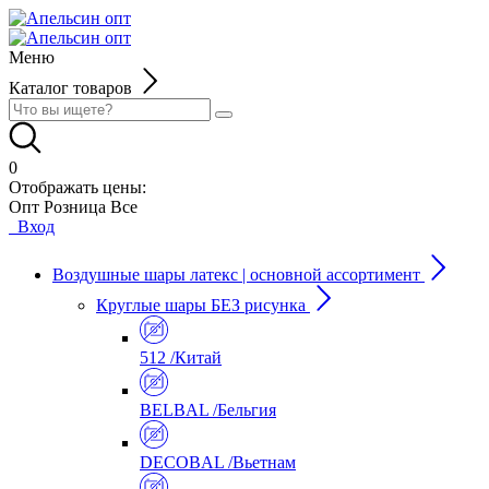
Меню
Каталог товаров
0
Отображать цены:
Опт
Розница
Все
Вход
Воздушные шары латекс | основной ассортимент
Круглые шары БЕЗ рисунка
512 /Китай
BELBAL /Бельгия
DECOBAL /Вьетнам