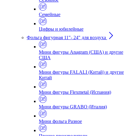
Семейные
Цифры и юбилейные
Фольга фигурная 11"- 24" для воздуха
Мини фигуры Anagram (США) и другие
США
Мини фигуры FALALI (Китай) и другие
Китай
Мини фигуры Flexmetal (Испания)
Мини фигуры GRABO (Италия)
Мини фольга Разное
Прочие производители