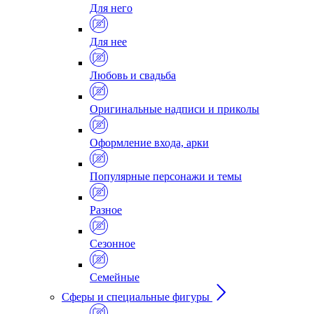
Для него
Для нее
Любовь и свадьба
Оригинальные надписи и приколы
Оформление входа, арки
Популярные персонажи и темы
Разное
Сезонное
Семейные
Сферы и специальные фигуры