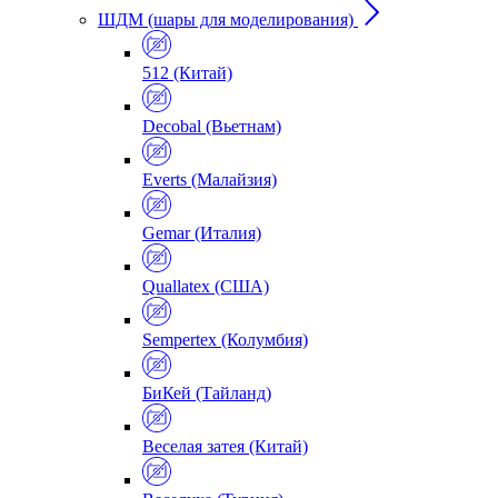
ШДМ (шары для моделирования)
512 (Китай)
Decobal (Вьетнам)
Everts (Малайзия)
Gemar (Италия)
Quallatex (США)
Sempertex (Колумбия)
БиКей (Тайланд)
Веселая затея (Китай)