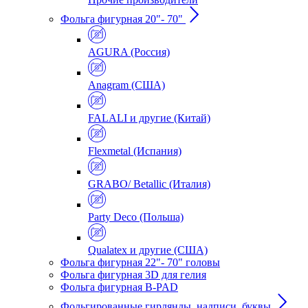
Фольга фигурная 20"- 70"
AGURA (Россия)
Anagram (США)
FALALI и другие (Китай)
Flexmetal (Испания)
GRABO/ Betallic (Италия)
Party Deco (Польша)
Qualatex и другие (США)
Фольга фигурная 22"- 70" головы
Фольга фигурная 3D для гелия
Фольга фигурная B-PAD
Фольгированные гирлянды, надписи, буквы