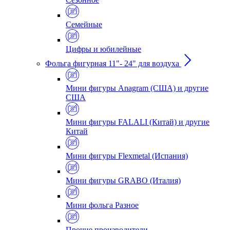
Семейные
Цифры и юбилейные
Фольга фигурная 11"- 24" для воздуха
Мини фигуры Anagram (США) и другие
США
Мини фигуры FALALI (Китай) и другие
Китай
Мини фигуры Flexmetal (Испания)
Мини фигуры GRABO (Италия)
Мини фольга Разное
Прочие производители