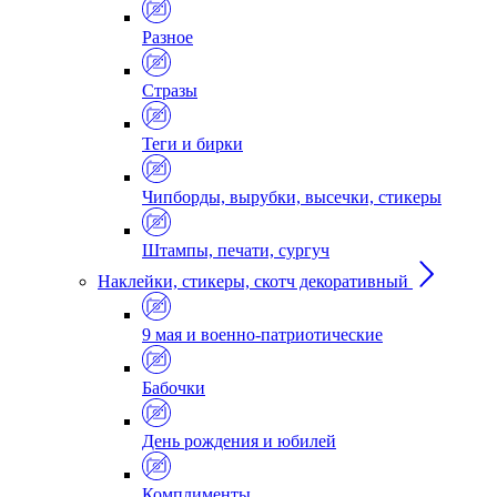
Разное
Стразы
Теги и бирки
Чипборды, вырубки, высечки, стикеры
Штампы, печати, сургуч
Наклейки, стикеры, скотч декоративный
9 мая и военно-патриотические
Бабочки
День рождения и юбилей
Комплименты