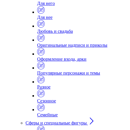
Для него
Для нее
Любовь и свадьба
Оригинальные надписи и приколы
Оформление входа, арки
Популярные персонажи и темы
Разное
Сезонное
Семейные
Сферы и специальные фигуры