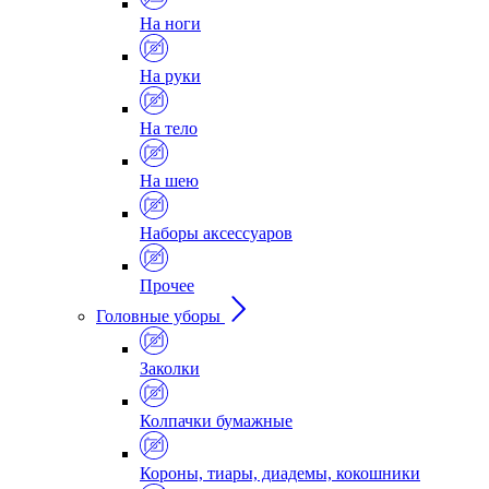
На ноги
На руки
На тело
На шею
Наборы аксессуаров
Прочее
Головные уборы
Заколки
Колпачки бумажные
Короны, тиары, диадемы, кокошники