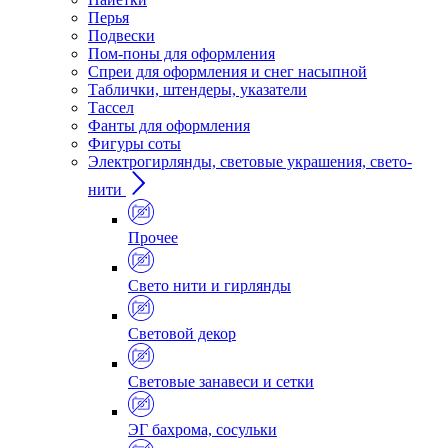
Перья
Подвески
Пом-поны для оформления
Спреи для оформления и снег насыпной
Таблички, штендеры, указатели
Тассел
Фанты для оформления
Фигуры соты
Электрогирлянды, световые украшения, свето-
нити
Прочее
Свето нити и гирлянды
Световой декор
Световые занавеси и сетки
ЭГ бахрома, сосульки