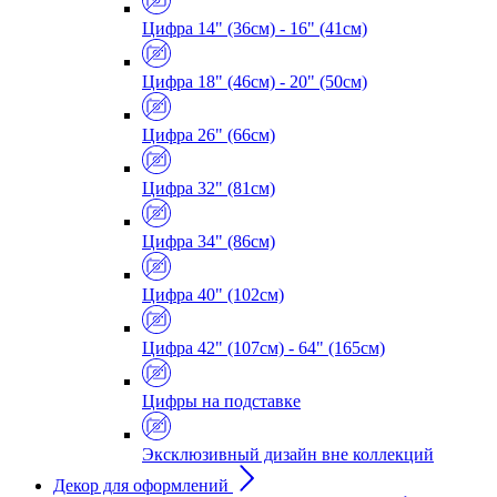
Цифра 14" (36см) - 16" (41см)
Цифра 18" (46см) - 20" (50см)
Цифра 26" (66см)
Цифра 32" (81см)
Цифра 34" (86см)
Цифра 40" (102см)
Цифра 42" (107см) - 64" (165см)
Цифры на подставке
Эксклюзивный дизайн вне коллекций
Декор для оформлений