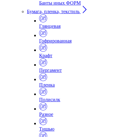
Банты иных ФОРМ
Бумага, пленка, текстиль
Глянцевая
Гофрированная
Крафт
Пергамент
Пленка
Полисилк
Разное
Тишью