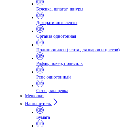
Бечевка, шпагат, шнуры
Декоративные ленты
Органза однотонная
Полипропилен (лента для шаров и цветов)
Рафия, покер, полисилк
Репс однотонный
Сетка, холщевка
Мешочки
Наполнитель
Бумага