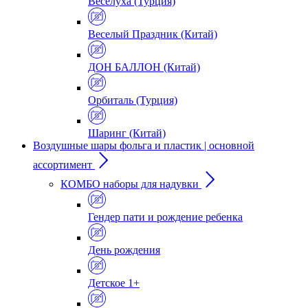
Веселуха (Турция)
Веселый Праздник (Китай)
ДОН БАЛЛОН (Китай)
Орбиталь (Турция)
Шаринг (Китай)
Воздушные шары фольга и пластик | основной
ассортимент
КОМБО наборы для надувки
Гендер пати и рождение ребенка
День рождения
Детское 1+