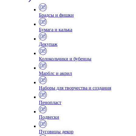
Брадсы и фишки
Бумага и калька
Декупаж
Колокольчики и бубенцы
Марблс и акрил
Наборы для творчества и создания
Пенопласт
Подвески
Пуговицы декор