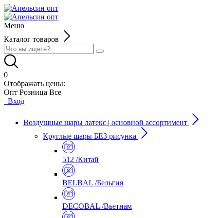
Меню
Каталог товаров
0
Отображать цены:
Опт
Розница
Все
Вход
Воздушные шары латекс | основной ассортимент
Круглые шары БЕЗ рисунка
512 /Китай
BELBAL /Бельгия
DECOBAL /Вьетнам