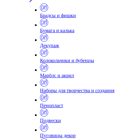
Брадсы и фишки
Бумага и калька
Декупаж
Колокольчики и бубенцы
Марблс и акрил
Наборы для творчества и создания
Пенопласт
Подвески
Пуговицы декор