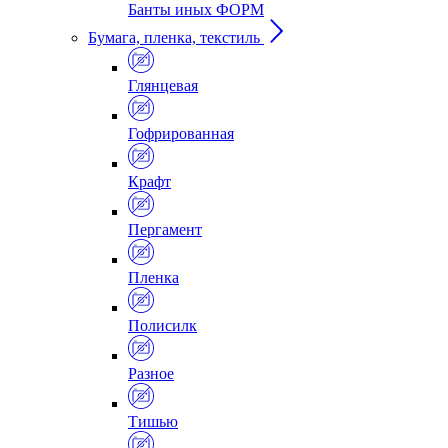
Банты иных ФОРМ
Бумага, пленка, текстиль
Глянцевая
Гофрированная
Крафт
Пергамент
Пленка
Полисилк
Разное
Тишью