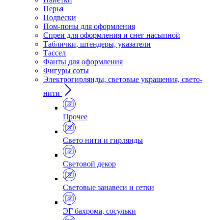
Перья
Подвески
Пом-поны для оформления
Спреи для оформления и снег насыпной
Таблички, штендеры, указатели
Тассел
Фанты для оформления
Фигуры соты
Электрогирлянды, световые украшения, свето-
нити
Прочее
Свето нити и гирлянды
Световой декор
Световые занавеси и сетки
ЭГ бахрома, сосульки