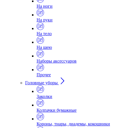
На ноги
На руки
На тело
На шею
Наборы аксессуаров
Прочее
Головные уборы
Заколки
Колпачки бумажные
Короны, тиары, диадемы, кокошники