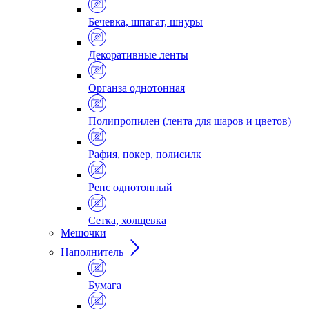
Бечевка, шпагат, шнуры
Декоративные ленты
Органза однотонная
Полипропилен (лента для шаров и цветов)
Рафия, покер, полисилк
Репс однотонный
Сетка, холщевка
Мешочки
Наполнитель
Бумага