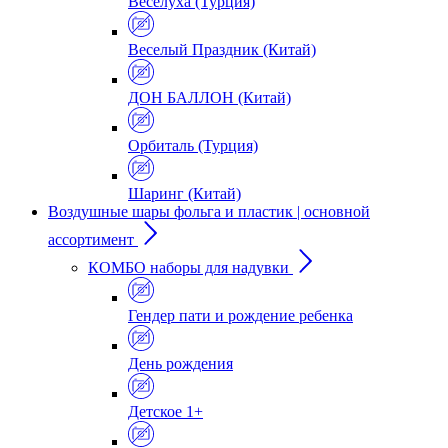
Веселуха (Турция)
Веселый Праздник (Китай)
ДОН БАЛЛОН (Китай)
Орбиталь (Турция)
Шаринг (Китай)
Воздушные шары фольга и пластик | основной
ассортимент
КОМБО наборы для надувки
Гендер пати и рождение ребенка
День рождения
Детское 1+