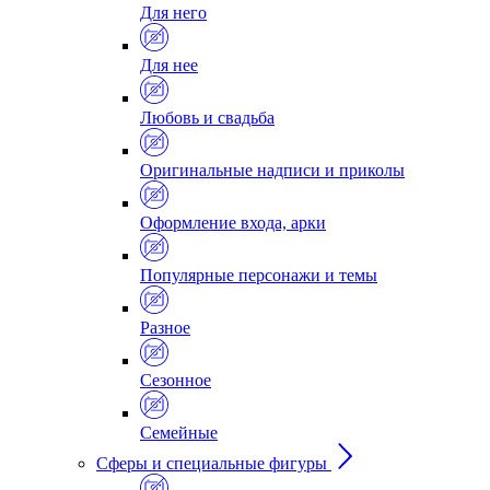
Для него
Для нее
Любовь и свадьба
Оригинальные надписи и приколы
Оформление входа, арки
Популярные персонажи и темы
Разное
Сезонное
Семейные
Сферы и специальные фигуры