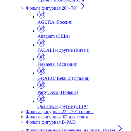
Фольга фигурная 20"- 70"
AGURA (Россия)
Anagram (США)
FALALI и другие (Китай)
Flexmetal (Испания)
GRABO/ Betallic (Италия)
Party Deco (Польша)
Qualatex и другие (США)
Фольга фигурная 22"- 70" головы
Фольга фигурная 3D для гелия
Фольга фигурная B-PAD
Фольгированные гирлянды, надписи, буквы