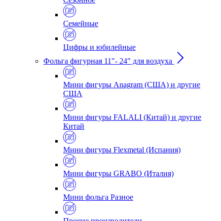
Семейные
Цифры и юбилейные
Фольга фигурная 11"- 24" для воздуха
Мини фигуры Anagram (США) и другие
США
Мини фигуры FALALI (Китай) и другие
Китай
Мини фигуры Flexmetal (Испания)
Мини фигуры GRABO (Италия)
Мини фольга Разное
Прочие производители