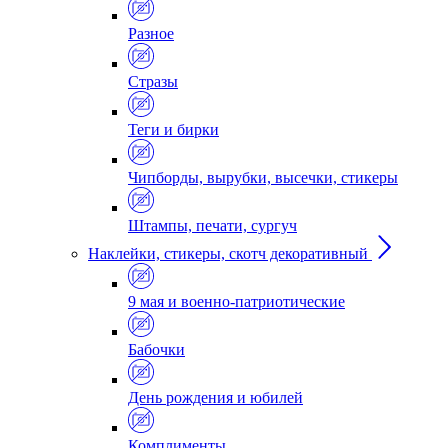
Разное
Стразы
Теги и бирки
Чипборды, вырубки, высечки, стикеры
Штампы, печати, сургуч
Наклейки, стикеры, скотч декоративный
9 мая и военно-патриотические
Бабочки
День рождения и юбилей
Комплименты