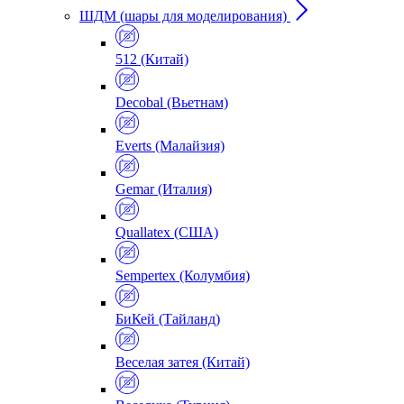
ШДМ (шары для моделирования)
512 (Китай)
Decobal (Вьетнам)
Everts (Малайзия)
Gemar (Италия)
Quallatex (США)
Sempertex (Колумбия)
БиКей (Тайланд)
Веселая затея (Китай)