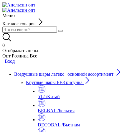
Меню
Каталог товаров
0
Отображать цены:
Опт
Розница
Все
Вход
Воздушные шары латекс | основной ассортимент
Круглые шары БЕЗ рисунка
512 /Китай
BELBAL /Бельгия
DECOBAL /Вьетнам