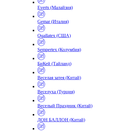
Everts (Малайзия)
Gemar (Италия)
Quallatex (США)
Sempertex (Колумбия)
БиКей (Тайланд)
Веселая затея (Китай)
Веселуха (Турция)
Веселый Праздник (Китай)
ДОН БАЛЛОН (Китай)