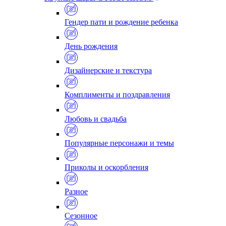
Гендер пати и рождение ребенка
День рождения
Дизайнерские и текстура
Комплименты и поздравления
Любовь и свадьба
Популярные персонажи и темы
Приколы и оскорбления
Разное
Сезонное