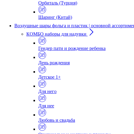
Орбиталь (Турция)
Шаринг (Китай)
Воздушные шары фольга и пластик | основной ассортиме
КОМБО наборы для надувки
Гендер пати и рождение ребенка
День рождения
Детское 1+
Для него
Для нее
Любовь и свадьба