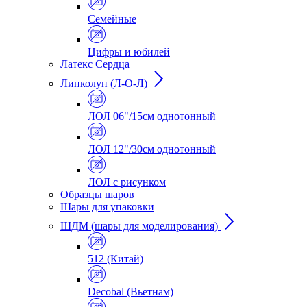
Семейные
Цифры и юбилей
Латекс Сердца
Линколун (Л-О-Л)
ЛОЛ 06"/15см однотонный
ЛОЛ 12"/30см однотонный
ЛОЛ с рисунком
Образцы шаров
Шары для упаковки
ШДМ (шары для моделирования)
512 (Китай)
Decobal (Вьетнам)