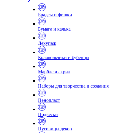
Брадсы и фишки
Бумага и калька
Декупаж
Колокольчики и бубенцы
Марблс и акрил
Наборы для творчества и создания
Пенопласт
Подвески
Пуговицы декор