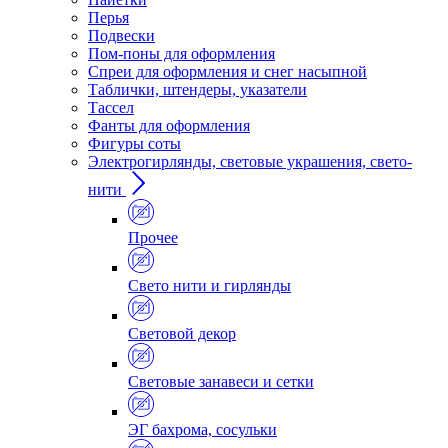
Перья
Подвески
Пом-поны для оформления
Спреи для оформления и снег насыпной
Таблички, штендеры, указатели
Тассел
Фанты для оформления
Фигуры соты
Электрогирлянды, световые украшения, свето-
нити
Прочее
Свето нити и гирлянды
Световой декор
Световые занавеси и сетки
ЭГ бахрома, сосульки