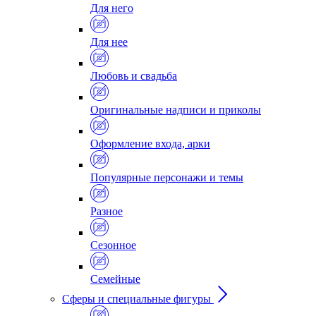
Для него
Для нее
Любовь и свадьба
Оригинальные надписи и приколы
Оформление входа, арки
Популярные персонажи и темы
Разное
Сезонное
Семейные
Сферы и специальные фигуры