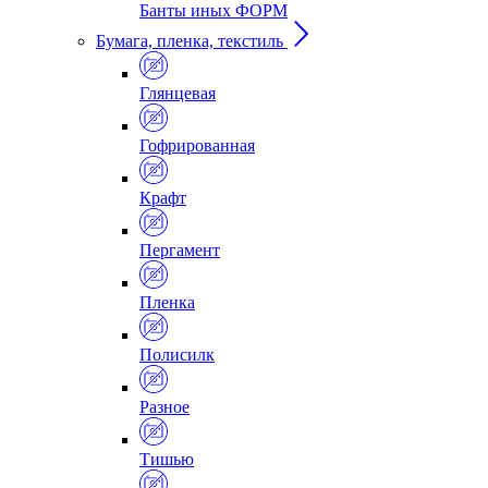
Банты иных ФОРМ
Бумага, пленка, текстиль
Глянцевая
Гофрированная
Крафт
Пергамент
Пленка
Полисилк
Разное
Тишью