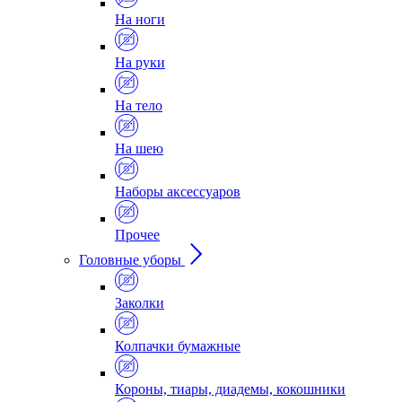
На ноги
На руки
На тело
На шею
Наборы аксессуаров
Прочее
Головные уборы
Заколки
Колпачки бумажные
Короны, тиары, диадемы, кокошники