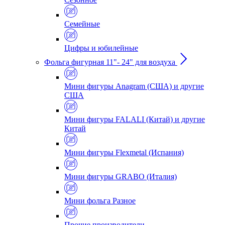
Семейные
Цифры и юбилейные
Фольга фигурная 11"- 24" для воздуха
Мини фигуры Anagram (США) и другие
США
Мини фигуры FALALI (Китай) и другие
Китай
Мини фигуры Flexmetal (Испания)
Мини фигуры GRABO (Италия)
Мини фольга Разное
Прочие производители