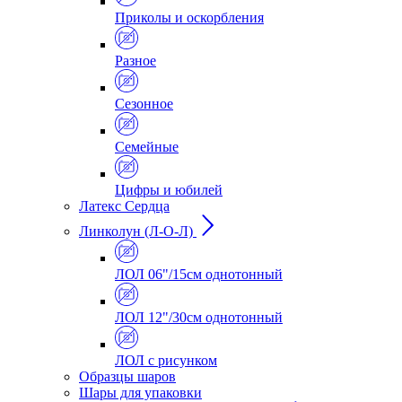
Приколы и оскорбления
Разное
Сезонное
Семейные
Цифры и юбилей
Латекс Сердца
Линколун (Л-О-Л)
ЛОЛ 06"/15см однотонный
ЛОЛ 12"/30см однотонный
ЛОЛ с рисунком
Образцы шаров
Шары для упаковки