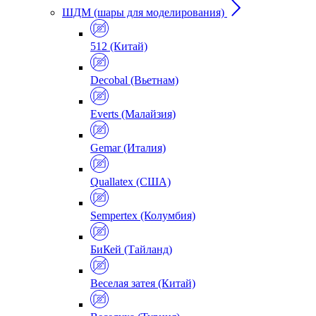
ШДМ (шары для моделирования)
512 (Китай)
Decobal (Вьетнам)
Everts (Малайзия)
Gemar (Италия)
Quallatex (США)
Sempertex (Колумбия)
БиКей (Тайланд)
Веселая затея (Китай)