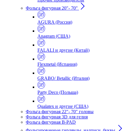
Фольга фигурная 20"- 70"
AGURA (Россия)
Anagram (США)
FALALI и другие (Китай)
Flexmetal (Испания)
GRABO/ Betallic (Италия)
Party Deco (Польша)
Qualatex и другие (США)
Фольга фигурная 22"- 70" головы
Фольга фигурная 3D для гелия
Фольга фигурная B-PAD
Фольгированные гирлянды, надписи, буквы