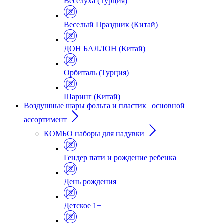
Веселуха (Турция)
Веселый Праздник (Китай)
ДОН БАЛЛОН (Китай)
Орбиталь (Турция)
Шаринг (Китай)
Воздушные шары фольга и пластик | основной
ассортимент
КОМБО наборы для надувки
Гендер пати и рождение ребенка
День рождения
Детское 1+