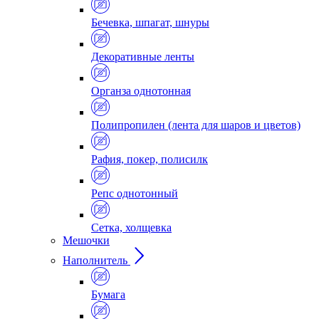
Бечевка, шпагат, шнуры
Декоративные ленты
Органза однотонная
Полипропилен (лента для шаров и цветов)
Рафия, покер, полисилк
Репс однотонный
Сетка, холщевка
Мешочки
Наполнитель
Бумага