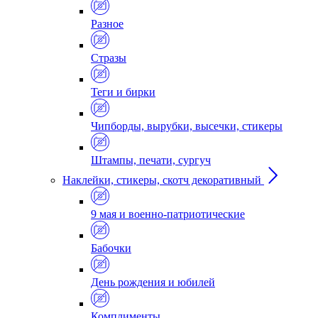
Разное
Стразы
Теги и бирки
Чипборды, вырубки, высечки, стикеры
Штампы, печати, сургуч
Наклейки, стикеры, скотч декоративный
9 мая и военно-патриотические
Бабочки
День рождения и юбилей
Комплименты