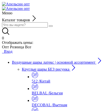
Меню
Каталог товаров
0
Отображать цены:
Опт
Розница
Все
Вход
Воздушные шары латекс | основной ассортимент
Круглые шары БЕЗ рисунка
512 /Китай
BELBAL /Бельгия
DECOBAL /Вьетнам