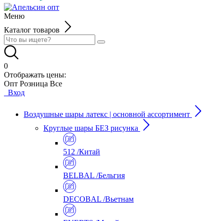
Меню
Каталог товаров
0
Отображать цены:
Опт
Розница
Все
Вход
Воздушные шары латекс | основной ассортимент
Круглые шары БЕЗ рисунка
512 /Китай
BELBAL /Бельгия
DECOBAL /Вьетнам