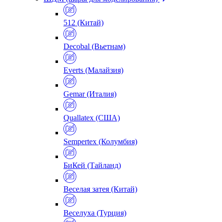
512 (Китай)
Decobal (Вьетнам)
Everts (Малайзия)
Gemar (Италия)
Quallatex (США)
Sempertex (Колумбия)
БиКей (Тайланд)
Веселая затея (Китай)
Веселуха (Турция)