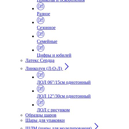
Разное
Сезонное
Семейные
Цифры и юбилей
Латекс Сердца
Линколун (Л-О-Л)
ЛОЛ 06"/15см однотонный
ЛОЛ 12"/30см однотонный
ЛОЛ с рисунком
Образцы шаров
Шары для упаковки
ШДМ (шары для моделирования)