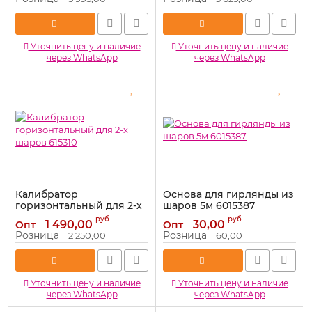
Уточнить цену и наличие
Уточнить цену и наличие
через WhatsApp
через WhatsApp
Калибратор
Основа для гирлянды из
горизонтальный для 2-х
шаров 5м 6015387
шаров 615310
Артикул:
6015387
руб
руб
1 490,00
30,00
Опт
Опт
Артикул:
615310
Розница
Розница
2 250,00
60,00
Уточнить цену и наличие
Уточнить цену и наличие
через WhatsApp
через WhatsApp