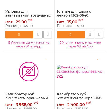
Узловяз для
Клапан для шара с
завязывания воздушных
лентой 1302-0640
шаров МИКС 6015386
Артикул:
1302-0640
руб
руб
29,00
15,00
Опт
Опт
Артикул:
6015386
Розница
Розница
45,00
25,00
Уточнить цену и наличие
Уточнить цену и наличие
через WhatsApp
через WhatsApp
Калибратор куб
Калибратор куб
32х32х32см оранжевый
38х38х38см фанера 1968-
на болтах АП-705
40-куб
руб
руб
3 968,00
2 400,00
Опт
Опт
Артикул:
АП-705
Артикул:
1968-70-куб
Розница
Розница
5 995,00
3 625,00