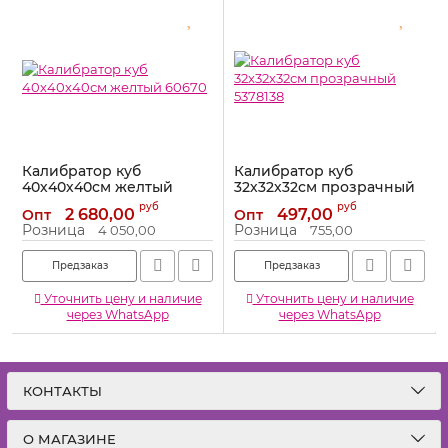
Калибратор куб
Калибратор куб
40х40х40см желтый
32х32х32см прозрачный
60670
5378138
руб
руб
2 680,00
497,00
Опт
Опт
Артикул:
60670
Артикул:
5378138
Розница
Розница
4 050,00
755,00
Предзаказ
Предзаказ
Уточнить цену и наличие
Уточнить цену и наличие
через WhatsApp
через WhatsApp
КОНТАКТЫ
О МАГАЗИНЕ