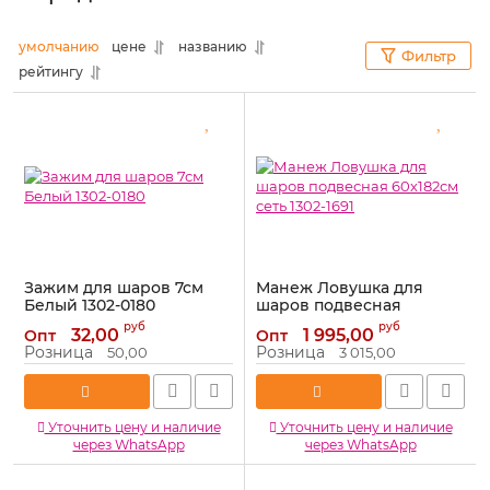
умолчанию
цене
названию
Фильтр
рейтингу
Зажим для шаров 7см
Манеж Ловушка для
Белый 1302-0180
шаров подвесная
60х182см сеть 1302-1691
Артикул:
1302-0180
руб
руб
32,00
1 995,00
Опт
Опт
Артикул:
1302-1691
Розница
Розница
50,00
3 015,00
Уточнить цену и наличие
Уточнить цену и наличие
через WhatsApp
через WhatsApp