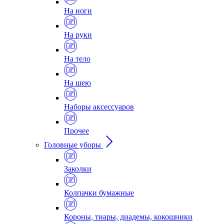
На ноги
На руки
На тело
На шею
Наборы аксессуаров
Прочее
Головные уборы
Заколки
Колпачки бумажные
Короны, тиары, диадемы, кокошники