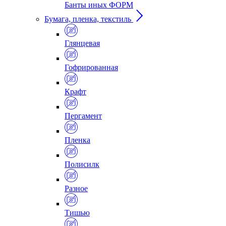
Банты иных ФОРМ
Бумага, пленка, текстиль
Глянцевая
Гофрированная
Крафт
Пергамент
Пленка
Полисилк
Разное
Тишью