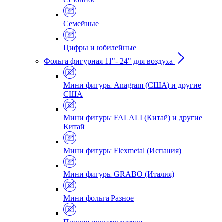
Семейные
Цифры и юбилейные
Фольга фигурная 11"- 24" для воздуха
Мини фигуры Anagram (США) и другие
США
Мини фигуры FALALI (Китай) и другие
Китай
Мини фигуры Flexmetal (Испания)
Мини фигуры GRABO (Италия)
Мини фольга Разное
Прочие производители