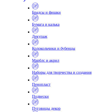
Брадсы и фишки
Бумага и калька
Декупаж
Колокольчики и бубенцы
Марблс и акрил
Наборы для творчества и создания
Пенопласт
Подвески
Пуговицы декор