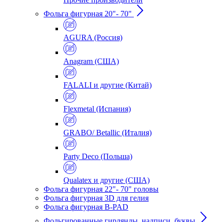
Фольга фигурная 20"- 70"
AGURA (Россия)
Anagram (США)
FALALI и другие (Китай)
Flexmetal (Испания)
GRABO/ Betallic (Италия)
Party Deco (Польша)
Qualatex и другие (США)
Фольга фигурная 22"- 70" головы
Фольга фигурная 3D для гелия
Фольга фигурная B-PAD
Фольгированные гирлянды, надписи, буквы