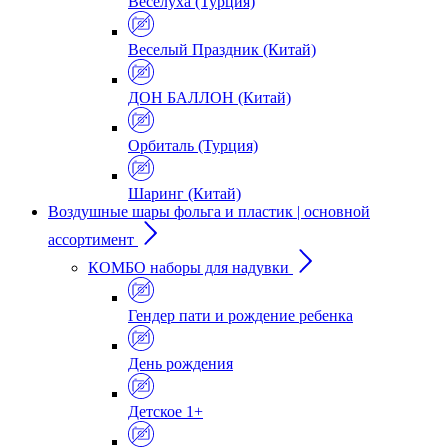
Веселуха (Турция)
Веселый Праздник (Китай)
ДОН БАЛЛОН (Китай)
Орбиталь (Турция)
Шаринг (Китай)
Воздушные шары фольга и пластик | основной
ассортимент
КОМБО наборы для надувки
Гендер пати и рождение ребенка
День рождения
Детское 1+