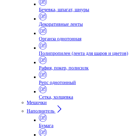
Бечевка, шпагат, шнуры
Декоративные ленты
Органза однотонная
Полипропилен (лента для шаров и цветов)
Рафия, покер, полисилк
Репс однотонный
Сетка, холщевка
Мешочки
Наполнитель
Бумага