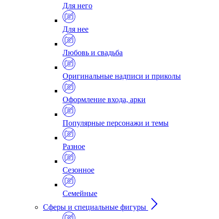
Для него
Для нее
Любовь и свадьба
Оригинальные надписи и приколы
Оформление входа, арки
Популярные персонажи и темы
Разное
Сезонное
Семейные
Сферы и специальные фигуры