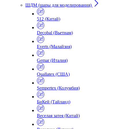
ШДМ (шары для моделирования)
512 (Китай)
Decobal (Вьетнам)
Everts (Малайзия)
Gemar (Италия)
Quallatex (США)
Sempertex (Колумбия)
БиКей (Тайланд)
Веселая затея (Китай)