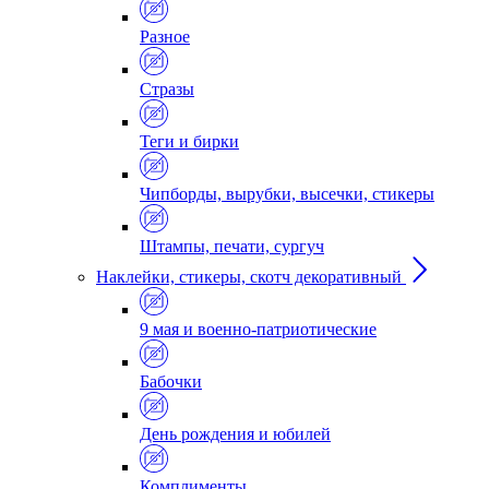
Разное
Стразы
Теги и бирки
Чипборды, вырубки, высечки, стикеры
Штампы, печати, сургуч
Наклейки, стикеры, скотч декоративный
9 мая и военно-патриотические
Бабочки
День рождения и юбилей
Комплименты