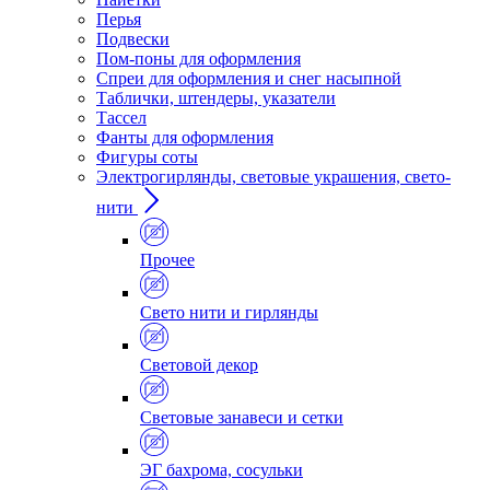
Перья
Подвески
Пом-поны для оформления
Спреи для оформления и снег насыпной
Таблички, штендеры, указатели
Тассел
Фанты для оформления
Фигуры соты
Электрогирлянды, световые украшения, свето-
нити
Прочее
Свето нити и гирлянды
Световой декор
Световые занавеси и сетки
ЭГ бахрома, сосульки