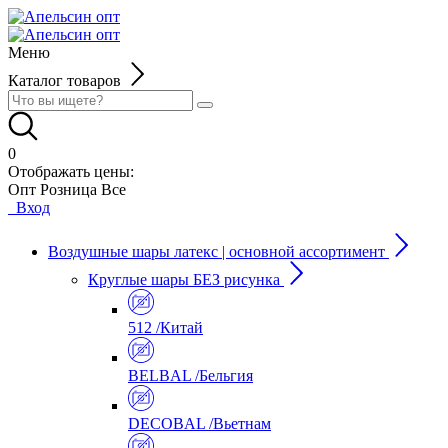
Меню
Каталог товаров
0
Отображать цены:
Опт
Розница
Все
Вход
Воздушные шары латекс | основной ассортимент
Круглые шары БЕЗ рисунка
512 /Китай
BELBAL /Бельгия
DECOBAL /Вьетнам