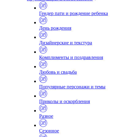
Гендер пати и рождение ребенка
День рождения
Дизайнерские и текстура
Комплименты и поздравления
Любовь и свадьба
Популярные персонажи и темы
Приколы и оскорбления
Разное
Сезонное