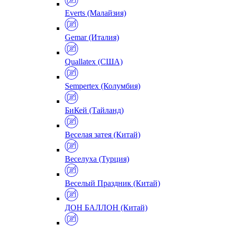
Everts (Малайзия)
Gemar (Италия)
Quallatex (США)
Sempertex (Колумбия)
БиКей (Тайланд)
Веселая затея (Китай)
Веселуха (Турция)
Веселый Праздник (Китай)
ДОН БАЛЛОН (Китай)