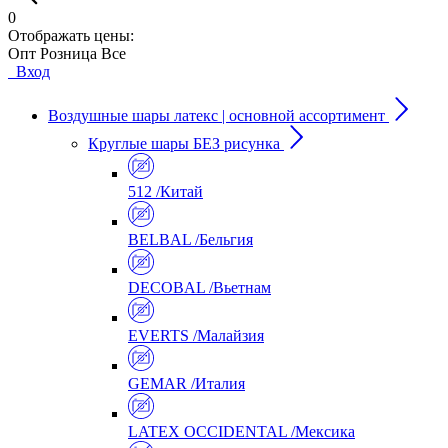
0
Отображать цены:
Опт
Розница
Все
Вход
Воздушные шары латекс | основной ассортимент
Круглые шары БЕЗ рисунка
512 /Китай
BELBAL /Бельгия
DECOBAL /Вьетнам
EVERTS /Малайзия
GEMAR /Италия
LATEX OCCIDENTAL /Мексика