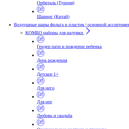
Орбиталь (Турция)
Шаринг (Китай)
Воздушные шары фольга и пластик | основной ассортиме
КОМБО наборы для надувки
Гендер пати и рождение ребенка
День рождения
Детское 1+
Для него
Для нее
Любовь и свадьба