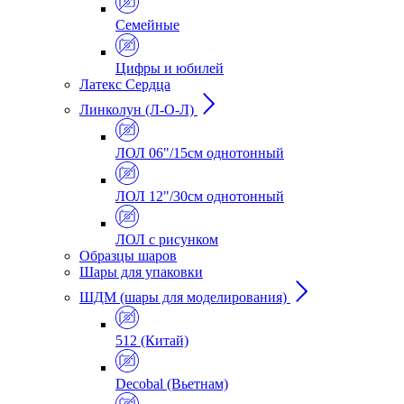
Семейные
Цифры и юбилей
Латекс Сердца
Линколун (Л-О-Л)
ЛОЛ 06"/15см однотонный
ЛОЛ 12"/30см однотонный
ЛОЛ с рисунком
Образцы шаров
Шары для упаковки
ШДМ (шары для моделирования)
512 (Китай)
Decobal (Вьетнам)