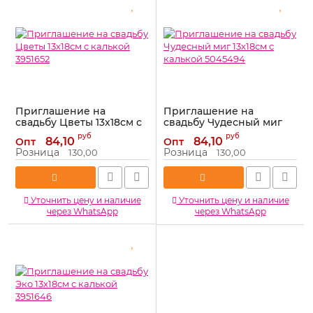
Приглашение на
Приглашение на
свадьбу Цветы 13х18см с
свадьбу Чудесный миг
калькой 3951652
13х18см с калькой
руб
руб
84,10
84,10
Опт
Опт
5045494
Артикул:
3951652
Розница
Розница
130,00
130,00
Артикул:
5045494
Уточнить цену и наличие
Уточнить цену и наличие
через WhatsApp
через WhatsApp