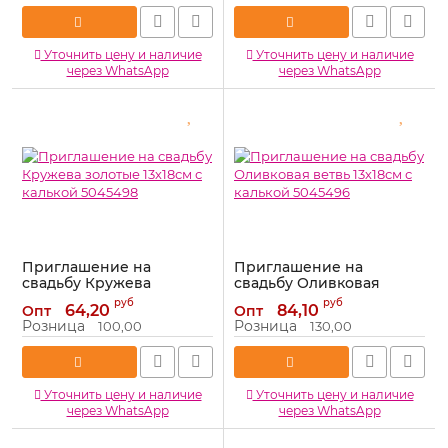
Уточнить цену и наличие
Уточнить цену и наличие
через WhatsApp
через WhatsApp
Приглашение на
Приглашение на
свадьбу Кружева
свадьбу Оливковая
золотые 13х18см с
ветвь 13х18см с калькой
руб
руб
64,20
84,10
Опт
Опт
калькой 5045498
5045496
Розница
Розница
100,00
130,00
Артикул:
5045498
Артикул:
5045496
Уточнить цену и наличие
Уточнить цену и наличие
через WhatsApp
через WhatsApp