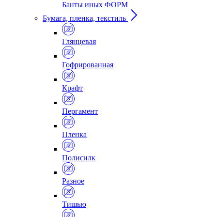
Банты иных ФОРМ
Бумага, пленка, текстиль
Глянцевая
Гофрированная
Крафт
Пергамент
Пленка
Полисилк
Разное
Тишью