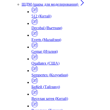
ШДМ (шары для моделирования)
512 (Китай)
Decobal (Вьетнам)
Everts (Малайзия)
Gemar (Италия)
Quallatex (США)
Sempertex (Колумбия)
БиКей (Тайланд)
Веселая затея (Китай)