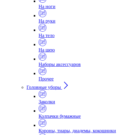
На ноги
На руки
На тело
На шею
Наборы аксессуаров
Прочее
Головные уборы
Заколки
Колпачки бумажные
Короны, тиары, диадемы, кокошники