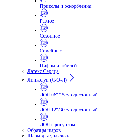
Приколы и оскорбления
Разное
Сезонное
Семейные
Цифры и юбилей
Латекс Сердца
Линколун (Л-О-Л)
ЛОЛ 06"/15см однотонный
ЛОЛ 12"/30см однотонный
ЛОЛ с рисунком
Образцы шаров
Шары для упаковки