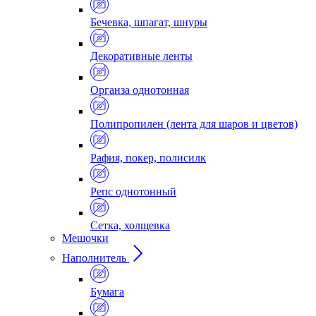
Бечевка, шпагат, шнуры
Декоративные ленты
Органза однотонная
Полипропилен (лента для шаров и цветов)
Рафия, покер, полисилк
Репс однотонный
Сетка, холщевка
Мешочки
Наполнитель
Бумага