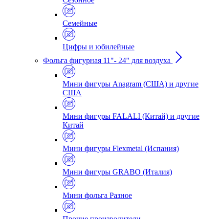
Семейные
Цифры и юбилейные
Фольга фигурная 11"- 24" для воздуха
Мини фигуры Anagram (США) и другие
США
Мини фигуры FALALI (Китай) и другие
Китай
Мини фигуры Flexmetal (Испания)
Мини фигуры GRABO (Италия)
Мини фольга Разное
Прочие производители