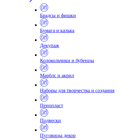
Брадсы и фишки
Бумага и калька
Декупаж
Колокольчики и бубенцы
Марблс и акрил
Наборы для творчества и создания
Пенопласт
Подвески
Пуговицы декор