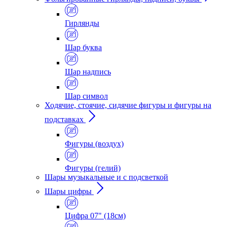
Гирлянды
Шар буква
Шар надпись
Шар символ
Ходячие, стоячие, сидячие фигуры и фигуры на
подставках
Фигуры (воздух)
Фигуры (гелий)
Шары музыкальные и с подсветкой
Шары цифры
Цифра 07" (18см)