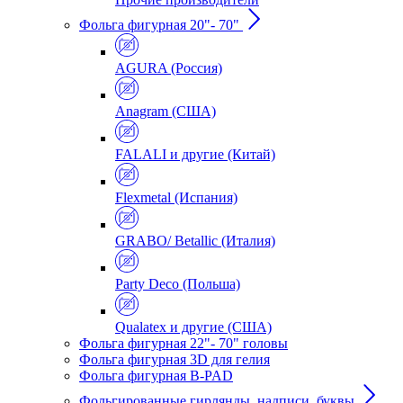
Фольга фигурная 20"- 70"
AGURA (Россия)
Anagram (США)
FALALI и другие (Китай)
Flexmetal (Испания)
GRABO/ Betallic (Италия)
Party Deco (Польша)
Qualatex и другие (США)
Фольга фигурная 22"- 70" головы
Фольга фигурная 3D для гелия
Фольга фигурная B-PAD
Фольгированные гирлянды, надписи, буквы