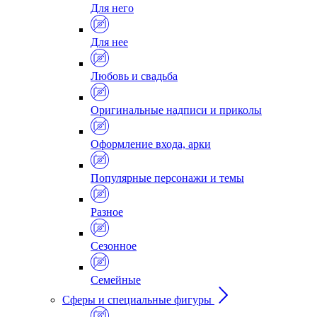
Для него
Для нее
Любовь и свадьба
Оригинальные надписи и приколы
Оформление входа, арки
Популярные персонажи и темы
Разное
Сезонное
Семейные
Сферы и специальные фигуры