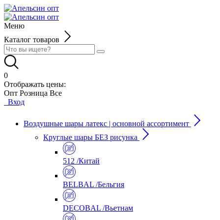
Меню
Каталог товаров
0
Отображать цены:
Опт
Розница
Все
Вход
Воздушные шары латекс | основной ассортимент
Круглые шары БЕЗ рисунка
512 /Китай
BELBAL /Бельгия
DECOBAL /Вьетнам