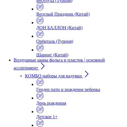
Веселуха (Турция)
Веселый Праздник (Китай)
ДОН БАЛЛОН (Китай)
Орбиталь (Турция)
Шаринг (Китай)
Воздушные шары фольга и пластик | основной
ассортимент
КОМБО наборы для надувки
Гендер пати и рождение ребенка
День рождения
Детское 1+