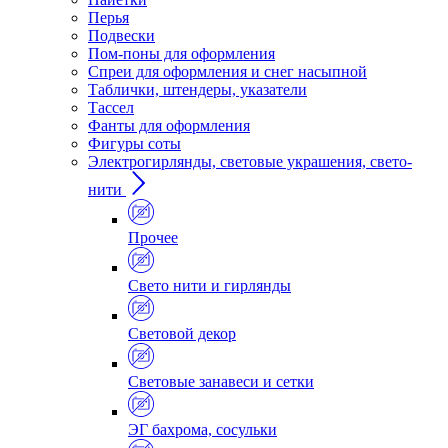
Перья
Подвески
Пом-поны для оформления
Спреи для оформления и снег насыпной
Таблички, штендеры, указатели
Тассел
Фанты для оформления
Фигуры соты
Электрогирлянды, световые украшения, свето-
нити
Прочее
Свето нити и гирлянды
Световой декор
Световые занавеси и сетки
ЭГ бахрома, сосульки