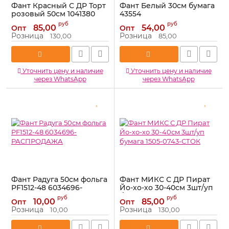
Фант Красный С ДР Торт
Фант Белый 30см бумага
розовый 50см 1041380
43554
Артикул:
1041380
Артикул:
43554
руб
руб
85,00
54,00
Опт
Опт
Розница
Розница
130,00
85,00
Уточнить цену и наличие
Уточнить цену и наличие
через WhatsApp
через WhatsApp
Фант Радуга 50см фольга
Фант МИКС С ДР Пират
PF1512-48 6034696-
Йо-хо-хо 30-40см 3шт/уп
РАСПРОДАЖА
бумага 1505-0743-СТОК
руб
руб
10,00
85,00
Опт
Опт
Артикул:
6034696-
Артикул:
1505-0743-СТОК
Розница
Розница
10,00
130,00
РАСПРОДАЖА