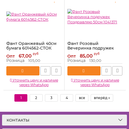
Фант Оранжевый 40см
Фант Розовый
бумага 6014562-СТОК
Вечеринка подружек
Поздравляю 50см 1041371
Артикул:
6014562-СТОК
руб
руб
67,00
85,00
Опт
Опт
Артикул:
1041371
Розница
Розница
105,00
130,00
Уточнить цену и наличие
Уточнить цену и наличие
через WhatsApp
через WhatsApp
1
2
3
4
все
вперёд »
КОНТАКТЫ