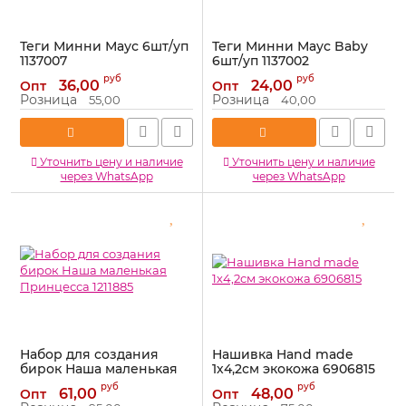
Теги Минни Маус 6шт/уп
Теги Минни Маус Baby
1137007
6шт/уп 1137002
Артикул:
1137007
Артикул:
1137002
руб
руб
36,00
24,00
Опт
Опт
Розница
Розница
55,00
40,00
Уточнить цену и наличие
Уточнить цену и наличие
через WhatsApp
через WhatsApp
Набор для создания
Нашивка Hand made
бирок Наша маленькая
1х4,2см экокожа 6906815
Принцесса 1211885
Артикул:
6906815
руб
руб
61,00
48,00
Опт
Опт
Артикул:
1211885