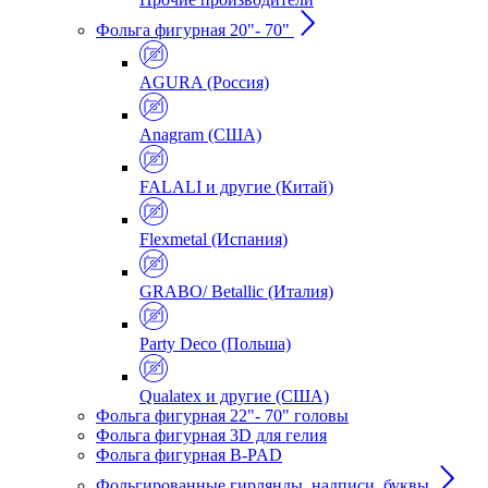
Фольга фигурная 20"- 70"
AGURA (Россия)
Anagram (США)
FALALI и другие (Китай)
Flexmetal (Испания)
GRABO/ Betallic (Италия)
Party Deco (Польша)
Qualatex и другие (США)
Фольга фигурная 22"- 70" головы
Фольга фигурная 3D для гелия
Фольга фигурная B-PAD
Фольгированные гирлянды, надписи, буквы