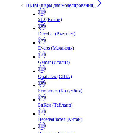
ШДМ (шары для моделирования)
512 (Китай)
Decobal (Вьетнам)
Everts (Малайзия)
Gemar (Италия)
Quallatex (США)
Sempertex (Колумбия)
БиКей (Тайланд)
Веселая затея (Китай)