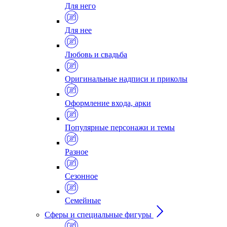
Для него
Для нее
Любовь и свадьба
Оригинальные надписи и приколы
Оформление входа, арки
Популярные персонажи и темы
Разное
Сезонное
Семейные
Сферы и специальные фигуры