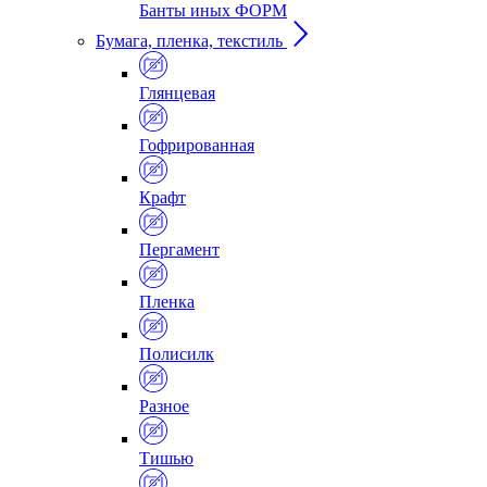
Банты иных ФОРМ
Бумага, пленка, текстиль
Глянцевая
Гофрированная
Крафт
Пергамент
Пленка
Полисилк
Разное
Тишью