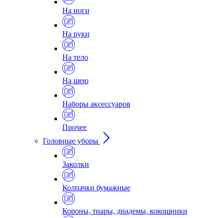
На ноги
На руки
На тело
На шею
Наборы аксессуаров
Прочее
Головные уборы
Заколки
Колпачки бумажные
Короны, тиары, диадемы, кокошники