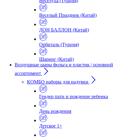
Веселуха (Турция)
Веселый Праздник (Китай)
ДОН БАЛЛОН (Китай)
Орбиталь (Турция)
Шаринг (Китай)
Воздушные шары фольга и пластик | основной
ассортимент
КОМБО наборы для надувки
Гендер пати и рождение ребенка
День рождения
Детское 1+