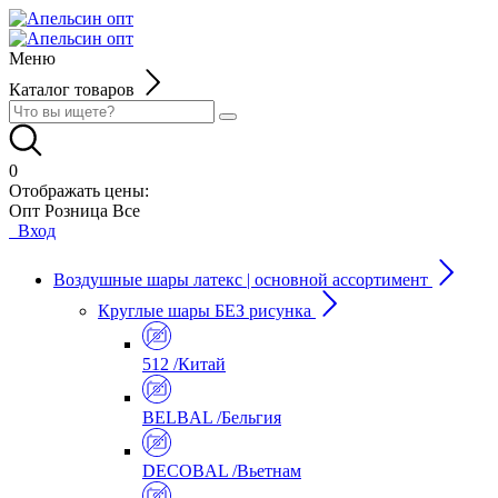
Меню
Каталог товаров
0
Отображать цены:
Опт
Розница
Все
Вход
Воздушные шары латекс | основной ассортимент
Круглые шары БЕЗ рисунка
512 /Китай
BELBAL /Бельгия
DECOBAL /Вьетнам