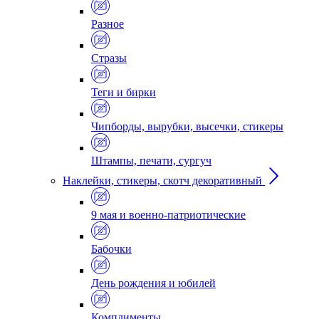
Разное
Стразы
Теги и бирки
Чипборды, вырубки, высечки, стикеры
Штампы, печати, сургуч
Наклейки, стикеры, скотч декоративный
9 мая и военно-патриотические
Бабочки
День рождения и юбилей
Комплименты