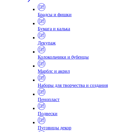
Брадсы и фишки
Бумага и калька
Декупаж
Колокольчики и бубенцы
Марблс и акрил
Наборы для творчества и создания
Пенопласт
Подвески
Пуговицы декор