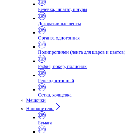
Бечевка, шпагат, шнуры
Декоративные ленты
Органза однотонная
Полипропилен (лента для шаров и цветов)
Рафия, покер, полисилк
Репс однотонный
Сетка, холщевка
Мешочки
Наполнитель
Бумага