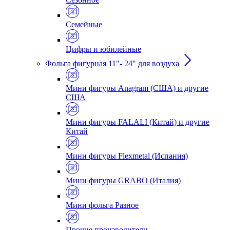
Семейные
Цифры и юбилейные
Фольга фигурная 11"- 24" для воздуха
Мини фигуры Anagram (США) и другие
США
Мини фигуры FALALI (Китай) и другие
Китай
Мини фигуры Flexmetal (Испания)
Мини фигуры GRABO (Италия)
Мини фольга Разное
Прочие производители