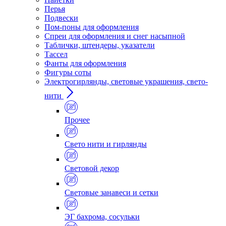
Перья
Подвески
Пом-поны для оформления
Спреи для оформления и снег насыпной
Таблички, штендеры, указатели
Тассел
Фанты для оформления
Фигуры соты
Электрогирлянды, световые украшения, свето-
нити
Прочее
Свето нити и гирлянды
Световой декор
Световые занавеси и сетки
ЭГ бахрома, сосульки