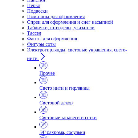
Перья
Подвески
Пом-поны для оформления
Спреи для оформления и снег насыпной
Таблички, штендеры, указатели
Тассел
Фанты для оформления
Фигуры соты
Электрогирлянды, световые украшения, свето-
нити
Прочее
Свето нити и гирлянды
Световой декор
Световые занавеси и сетки
ЭГ бахрома, сосульки