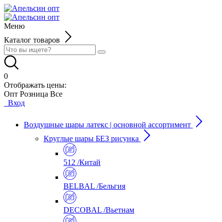
Меню
Каталог товаров
0
Отображать цены:
Опт
Розница
Все
Вход
Воздушные шары латекс | основной ассортимент
Круглые шары БЕЗ рисунка
512 /Китай
BELBAL /Бельгия
DECOBAL /Вьетнам