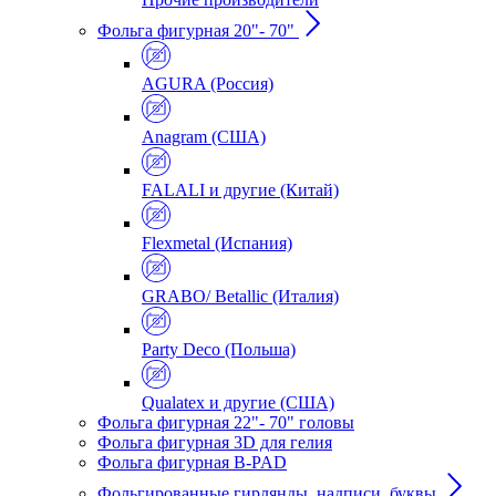
Фольга фигурная 20"- 70"
AGURA (Россия)
Anagram (США)
FALALI и другие (Китай)
Flexmetal (Испания)
GRABO/ Betallic (Италия)
Party Deco (Польша)
Qualatex и другие (США)
Фольга фигурная 22"- 70" головы
Фольга фигурная 3D для гелия
Фольга фигурная B-PAD
Фольгированные гирлянды, надписи, буквы