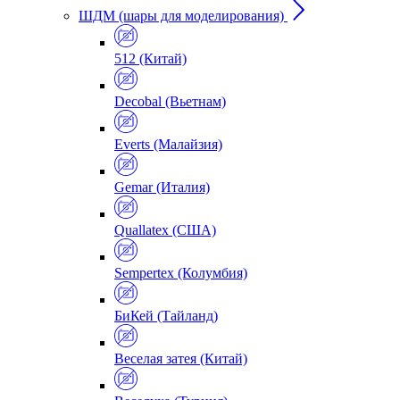
ШДМ (шары для моделирования)
512 (Китай)
Decobal (Вьетнам)
Everts (Малайзия)
Gemar (Италия)
Quallatex (США)
Sempertex (Колумбия)
БиКей (Тайланд)
Веселая затея (Китай)