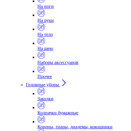
На ноги
На руки
На тело
На шею
Наборы аксессуаров
Прочее
Головные уборы
Заколки
Колпачки бумажные
Короны, тиары, диадемы, кокошники