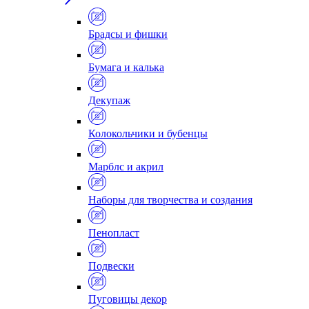
Брадсы и фишки
Бумага и калька
Декупаж
Колокольчики и бубенцы
Марблс и акрил
Наборы для творчества и создания
Пенопласт
Подвески
Пуговицы декор