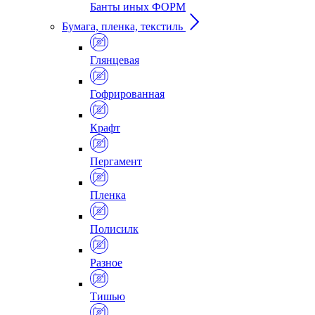
Банты иных ФОРМ
Бумага, пленка, текстиль
Глянцевая
Гофрированная
Крафт
Пергамент
Пленка
Полисилк
Разное
Тишью