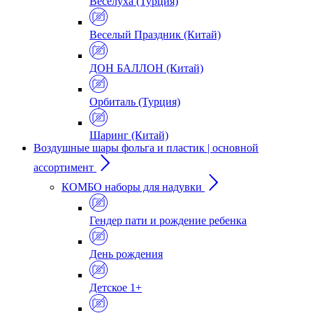
Веселуха (Турция)
Веселый Праздник (Китай)
ДОН БАЛЛОН (Китай)
Орбиталь (Турция)
Шаринг (Китай)
Воздушные шары фольга и пластик | основной
ассортимент
КОМБО наборы для надувки
Гендер пати и рождение ребенка
День рождения
Детское 1+