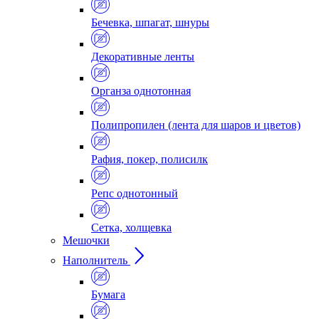
Бечевка, шпагат, шнуры
Декоративные ленты
Органза однотонная
Полипропилен (лента для шаров и цветов)
Рафия, покер, полисилк
Репс однотонный
Сетка, холщевка
Мешочки
Наполнитель
Бумага