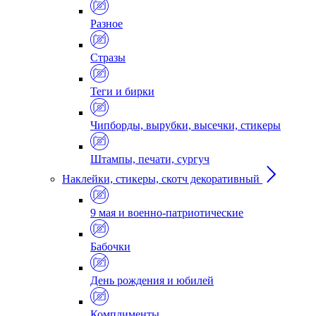
Разное
Стразы
Теги и бирки
Чипборды, вырубки, высечки, стикеры
Штампы, печати, сургуч
Наклейки, стикеры, скотч декоративный
9 мая и военно-патриотические
Бабочки
День рождения и юбилей
Комплименты