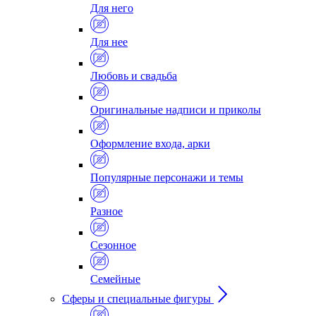
Для него
Для нее
Любовь и свадьба
Оригинальные надписи и приколы
Оформление входа, арки
Популярные персонажи и темы
Разное
Сезонное
Семейные
Сферы и специальные фигуры