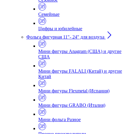
Семейные
Цифры и юбилейные
Фольга фигурная 11"- 24" для воздуха
Мини фигуры Anagram (США) и другие
США
Мини фигуры FALALI (Китай) и другие
Китай
Мини фигуры Flexmetal (Испания)
Мини фигуры GRABO (Италия)
Мини фольга Разное
Прочие производители