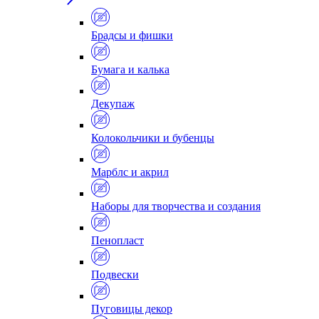
Брадсы и фишки
Бумага и калька
Декупаж
Колокольчики и бубенцы
Марблс и акрил
Наборы для творчества и создания
Пенопласт
Подвески
Пуговицы декор