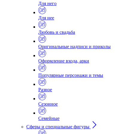
Для него
Для нее
Любовь и свадьба
Оригинальные надписи и приколы
Оформление входа, арки
Популярные персонажи и темы
Разное
Сезонное
Семейные
Сферы и специальные фигуры