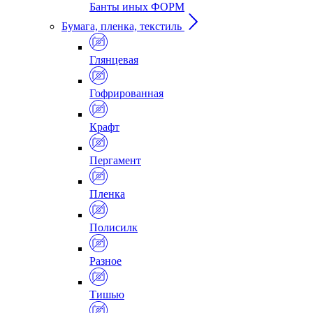
Банты иных ФОРМ
Бумага, пленка, текстиль
Глянцевая
Гофрированная
Крафт
Пергамент
Пленка
Полисилк
Разное
Тишью