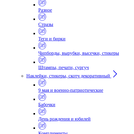
Разное
Стразы
Теги и бирки
Чипборды, вырубки, высечки, стикеры
Штампы, печати, сургуч
Наклейки, стикеры, скотч декоративный
9 мая и военно-патриотические
Бабочки
День рождения и юбилей
Комплименты