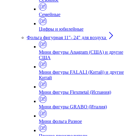
Семейные
Цифры и юбилейные
Фольга фигурная 11"- 24" для воздуха
Мини фигуры Anagram (США) и другие
США
Мини фигуры FALALI (Китай) и другие
Китай
Мини фигуры Flexmetal (Испания)
Мини фигуры GRABO (Италия)
Мини фольга Разное
Прочие производители