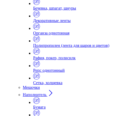
Бечевка, шпагат, шнуры
Декоративные ленты
Органза однотонная
Полипропилен (лента для шаров и цветов)
Рафия, покер, полисилк
Репс однотонный
Сетка, холщевка
Мешочки
Наполнитель
Бумага