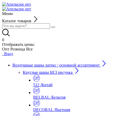
Меню
Каталог товаров
0
Отображать цены:
Опт
Розница
Все
Вход
Воздушные шары латекс | основной ассортимент
Круглые шары БЕЗ рисунка
512 /Китай
BELBAL /Бельгия
DECOBAL /Вьетнам