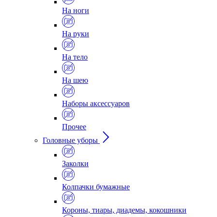
На ноги
На руки
На тело
На шею
Наборы аксессуаров
Прочее
Головные уборы
Заколки
Колпачки бумажные
Короны, тиары, диадемы, кокошники