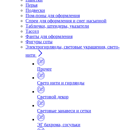
Перья
Подвески
Пом-поны для оформления
Спреи для оформления и снег насыпной
Таблички, штендеры, указатели
Тассел
Фанты для оформления
Фигуры соты
Электрогирлянды, световые украшения, свето-
нити
Прочее
Свето нити и гирлянды
Световой декор
Световые занавеси и сетки
ЭГ бахрома, сосульки