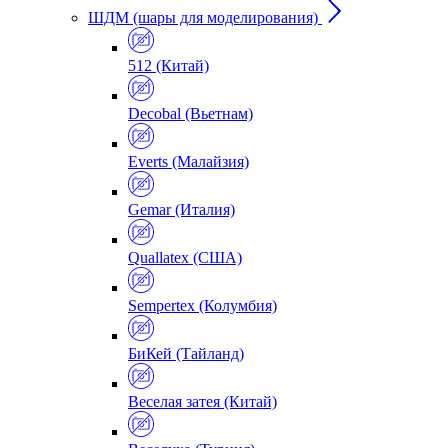
ШДМ (шары для моделирования)
512 (Китай)
Decobal (Вьетнам)
Everts (Малайзия)
Gemar (Италия)
Quallatex (США)
Sempertex (Колумбия)
БиКей (Тайланд)
Веселая затея (Китай)