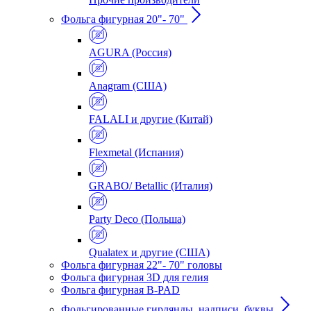
Фольга фигурная 20"- 70"
AGURA (Россия)
Anagram (США)
FALALI и другие (Китай)
Flexmetal (Испания)
GRABO/ Betallic (Италия)
Party Deco (Польша)
Qualatex и другие (США)
Фольга фигурная 22"- 70" головы
Фольга фигурная 3D для гелия
Фольга фигурная B-PAD
Фольгированные гирлянды, надписи, буквы