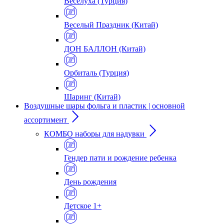
Веселуха (Турция)
Веселый Праздник (Китай)
ДОН БАЛЛОН (Китай)
Орбиталь (Турция)
Шаринг (Китай)
Воздушные шары фольга и пластик | основной
ассортимент
КОМБО наборы для надувки
Гендер пати и рождение ребенка
День рождения
Детское 1+