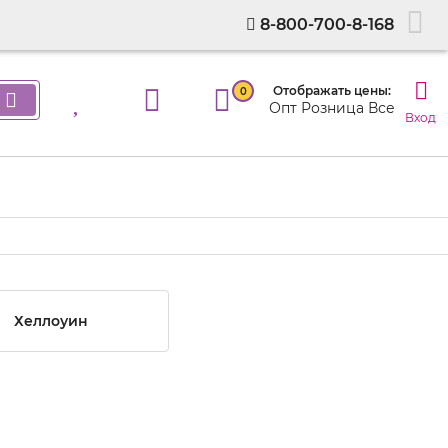
8-800-700-8-168
Отображать цены:
0
Опт
Розница
Все
Вход
Хеллоуин