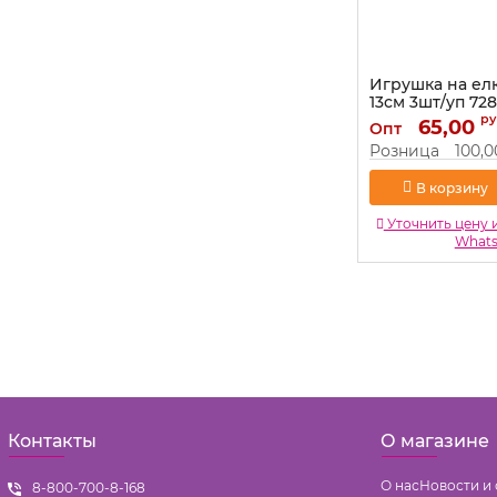
Игрушка на ел
13см 3шт/уп 72
ру
Артикул:
65,00
728066
Опт
Розница
100,0
В корзину
Уточнить цену 
What
Контакты
О магазине
О нас
Новости и 
8-800-700-8-168