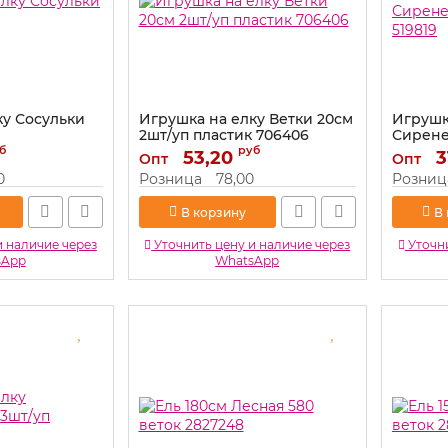
ку Сосульки
Игрушка на елку Ветки 20см
Игрушк
2шт/уп пластик 706406
Сирене
пенопла
б
руб
Артикул:
53,20
706406
3
Опт
Опт
Артикул:
0
Розница
78,00
Розниц
В корзину
В
и наличие через
Уточнить цену и наличие через
Уточни
sApp
WhatsApp