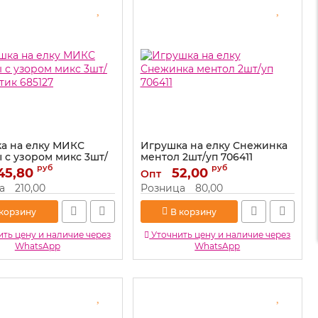
а на елку МИКС
Игрушка на елку Снежинка
 с узором микс 3шт/
ментол 2шт/уп 706411
тик 685127
руб
руб
45,80
Артикул:
52,00
706411
Опт
685127
а
210,00
Розница
80,00
 корзину
В корзину
ть цену и наличие через
Уточнить цену и наличие через
WhatsApp
WhatsApp