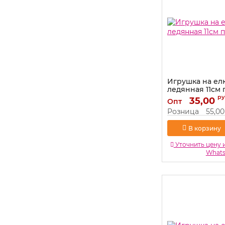
Игрушка на ел
ледянная 11см 
519750
ру
35,00
Опт
Артикул:
519750
Розница
55,00
В корзину
Уточнить цену 
What