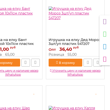
а на елку Бант
Игрушка на елку Дед Мороз
ой 10х11см пластик
3шт/уп пластик 547207
руб
руб
1,00
Артикул:
36,40
547207
Опт
519749
а
65,00
Розница
55,00
 корзину
В корзину
ть цену и наличие через
Уточнить цену и наличие через
WhatsApp
WhatsApp