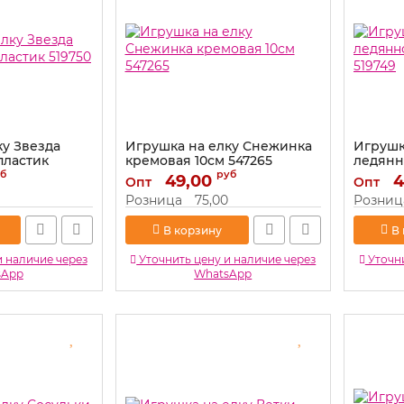
ку Звезда
Игрушка на елку Снежинка
Игрушк
пластик
кремовая 10см 547265
ледянн
519749
б
руб
Артикул:
49,00
547265
4
Опт
Опт
Артикул:
Розница
75,00
Розниц
В корзину
В
и наличие через
Уточнить цену и наличие через
Уточни
sApp
WhatsApp