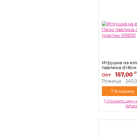
Игрушка на ел
павлина d=8см
пластик 519830
р
157,00
Опт
Артикул:
519830
Розница
240,
В корзину
Уточнить цену 
What