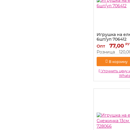
Игрушка на ел
6шт/уп 706412
ру
Артикул:
77,00
706412
Опт
Розница
120,0
В корзину
Уточнить цену 
What