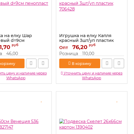
а на елку Шар
Игрушка на елку Капля
вый d=9см
красный 3шт/уп пластик
ст 519819
706428
руб
руб
1,70
76,20
Опт
519819
Артикул:
706428
а
46,00
Розница
110,00
 корзину
В корзину
ть цену и наличие через
Уточнить цену и наличие через
WhatsApp
WhatsApp