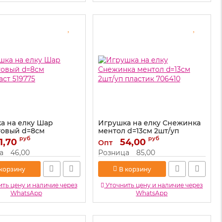
а на елку Шар
Игрушка на елку Снежинка
овый d=8см
ментол d=13см 2шт/уп
ст 519775
пластик 706410
руб
руб
1,70
54,00
Опт
519775
Артикул:
706410
а
46,00
Розница
85,00
 корзину
В корзину
ть цену и наличие через
Уточнить цену и наличие через
WhatsApp
WhatsApp