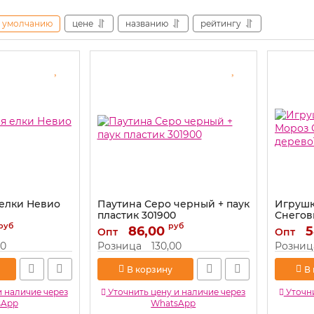
умолчанию
цене
названию
рейтингу
 елки Невио
Паутина Серо черный + паук
Игрушк
пластик 301900
Снегов
руб
руб
Артикул:
86,00
301900
Артикул:
5
Опт
Опт
00
Розница
130,00
Розниц
В корзину
В
и наличие через
Уточнить цену и наличие через
Уточни
sApp
WhatsApp