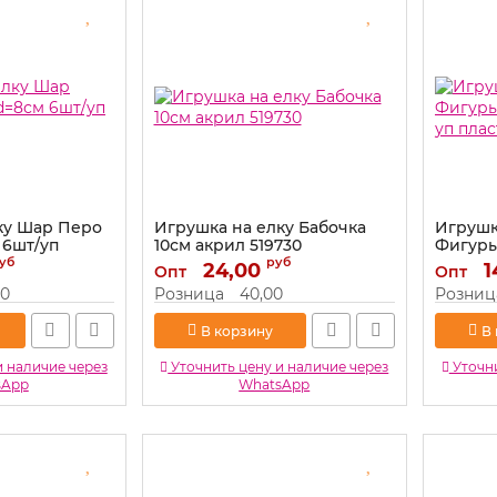
ку Шар Перо
Игрушка на елку Бабочка
Игрушк
 6шт/уп
10см акрил 519730
Фигуры
уп плас
уб
руб
Артикул:
24,00
519730
1
Опт
Опт
Артикул:
00
Розница
40,00
Розниц
В корзину
В
и наличие через
Уточнить цену и наличие через
Уточни
sApp
WhatsApp