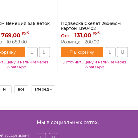
0см Венеция 536 веток
Подвеска Скелет 26х66см
картон 1390402
руб
руб
 769,00
2827147
Артикул:
131,00
1390402
Опт
а
10 689,00
Розница
200,00
 корзину
В корзину
ть цену и наличие через
Уточнить цену и наличие через
WhatsApp
WhatsApp
14
все
вперёд »
Мы в социальных сетях:
ой ассортимент