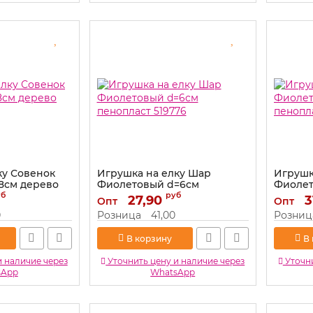
ку Совенок
Игрушка на елку Шар
Игрушк
8см дерево
Фиолетовый d=6см
Фиолет
пенопласт 519776
пенопла
уб
руб
27,90
3
Опт
Опт
Артикул:
519776
Артикул:
0
Розница
41,00
Розниц
В корзину
В
и наличие через
Уточнить цену и наличие через
Уточни
sApp
WhatsApp