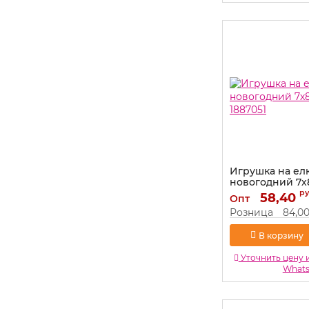
Игрушка на ел
новогодний 7х
1887051
р
58,40
Опт
Артикул:
1887051
Розница
84,0
В корзину
Уточнить цену 
What