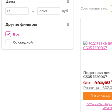
Цена
Сортировать по:
-
руб
Другие фильтры
Все
Со скидкой
Подставка для
С505 1220067
Артикул:
445,60
1220067
Опт
Розница
662,
В корзину
Уточнить цену 
What