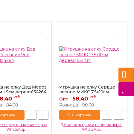
а на елку Дед Мороз
Игрушка на елку Сердце
ик 9см дерево154264
лесное МИКС 7,5х10см
дерево 154234
руб
руб
8,40
154264
58,40
Опт
Артикул:
154234
а
84,00
Розница
90,00
 корзину
В корзину
ть цену и наличие через
Уточнить цену и наличие через
WhatsApp
WhatsApp