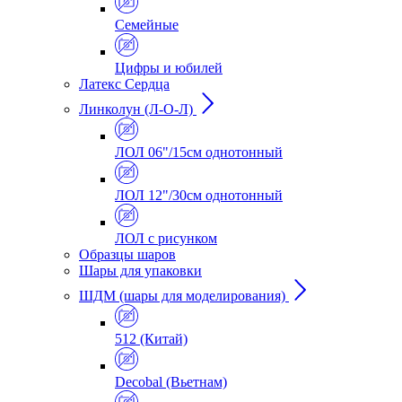
Семейные
Цифры и юбилей
Латекс Сердца
Линколун (Л-О-Л)
ЛОЛ 06"/15см однотонный
ЛОЛ 12"/30см однотонный
ЛОЛ с рисунком
Образцы шаров
Шары для упаковки
ШДМ (шары для моделирования)
512 (Китай)
Decobal (Вьетнам)