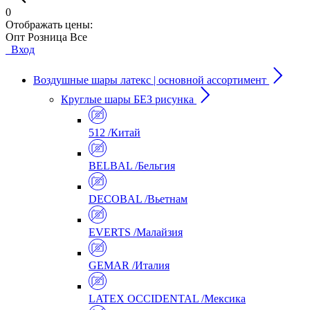
0
Отображать цены:
Опт
Розница
Все
Вход
Воздушные шары латекс | основной ассортимент
Круглые шары БЕЗ рисунка
512 /Китай
BELBAL /Бельгия
DECOBAL /Вьетнам
EVERTS /Малайзия
GEMAR /Италия
LATEX OCCIDENTAL /Мексика