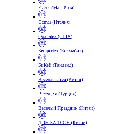
Everts (Малайзия)
Gemar (Италия)
Quallatex (США)
Sempertex (Колумбия)
БиКей (Тайланд)
Веселая затея (Китай)
Веселуха (Турция)
Веселый Праздник (Китай)
ДОН БАЛЛОН (Китай)