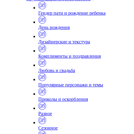
Гендер пати и рождение ребенка
День рождения
Дизайнерские и текстура
Комплименты и поздравления
Любовь и свадьба
Популярные персонажи и темы
Приколы и оскорбления
Разное
Сезонное