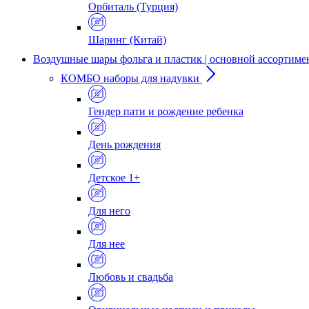
Орбиталь (Турция)
Шаринг (Китай)
Воздушные шары фольга и пластик | основной ассортиме
КОМБО наборы для надувки
Гендер пати и рождение ребенка
День рождения
Детское 1+
Для него
Для нее
Любовь и свадьба