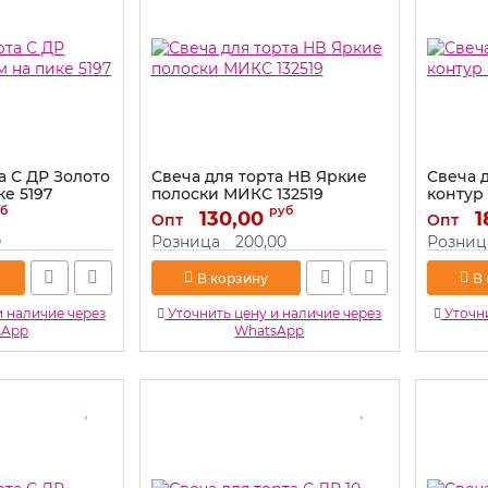
а С ДР Золото
Свеча для торта HB Яркие
Свеча 
ке 5197
полоски МИКС 132519
контур
б
руб
Артикул:
130,00
132519
Артикул:
1
Опт
Опт
0
Розница
200,00
Розниц
В корзину
В
и наличие через
Уточнить цену и наличие через
Уточни
sApp
WhatsApp