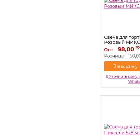
Свеча для торт
Розовый МИКС
р
Артикул:
98,00
803092
Опт
Розница
150,0
В корзину
Уточнить цену 
What