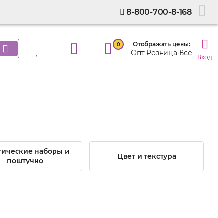
8-800-700-8-168
Отображать цены:
0
Опт
Розница
Все
Вход
тические наборы и
Цвет и текстура
поштучно