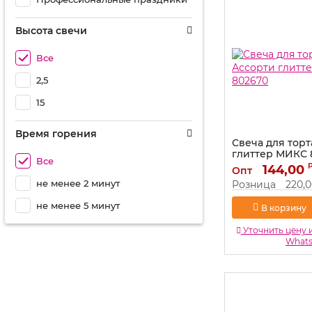
Высота свечи
Все
2,5
15
Время горения
Свеча для тор
глиттер МИКС 
Все
Артикул:
144,00
802670
Опт
не менее 2 минут
Розница
220,
не менее 5 минут
В корзину
Уточнить цену 
What