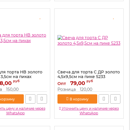
для торта HB золото
Свеча для торта С ДР золото
3,5см на пиках
4,5х9,5см на пике 5233
руб
руб
8,00
Артикул:
79,00
5233
Опт
803090
а
150,00
Розница
120,00
 корзину
В корзину
ть цену и наличие через
Уточнить цену и наличие через
WhatsApp
WhatsApp