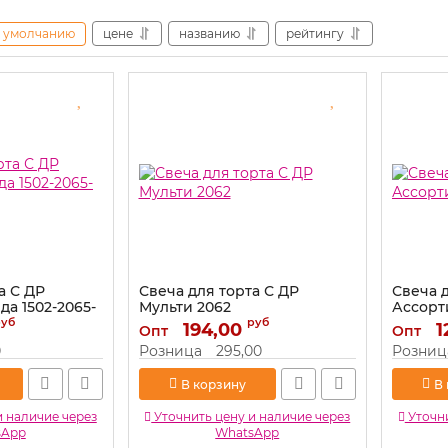
умолчанию
цене
названию
рейтингу
а С ДР
Свеча для торта С ДР
Свеча д
а 1502-2065-
Мульти 2062
Ассорти
руб
руб
Артикул:
194,00
2062
Артикул:
1
Опт
Опт
-СТОК
0
Розница
295,00
Розниц
В корзину
В
и наличие через
Уточнить цену и наличие через
Уточни
sApp
WhatsApp