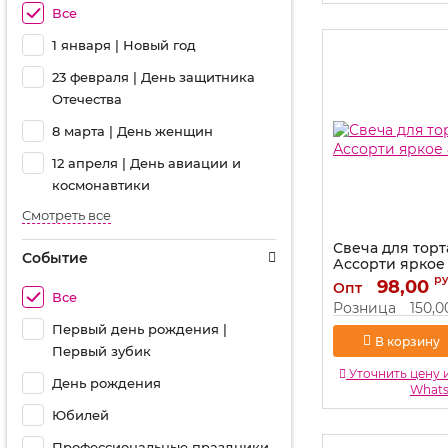
Все
1 января | Новый год
23 февраля | День защитника
Отечества
8 марта | День женщин
12 апреля | День авиации и
космонавтики
Смотреть все
Свеча для торт
Событие
Ассорти яркое
р
Артикул:
98,00
803020
Опт
Все
Розница
150,0
Первый день рождения |
В корзину
Первый зубик
Уточнить цену 
День рождения
What
Юбилей
Профессиональные праздники