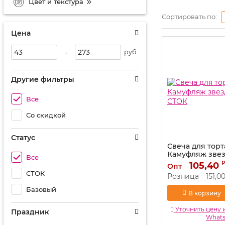
Цвет и текстура
Сортировать по:
Цена
-
руб
Другие фильтры
Все
Со скидкой
Статус
Свеча для торт
Камуфляж звезд
Все
СТОК
105,40
Опт
Артикул:
1502-2065
СТОК
Розница
151,0
Базовый
В корзину
Уточнить цену 
Праздник
What