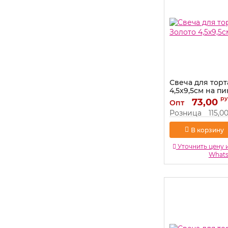
Свеча для торт
4,5х9,5см на пи
ру
Артикул:
73,00
5197
Опт
Розница
115,0
В корзину
Уточнить цену 
What