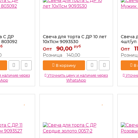
а С ДР
Свеча для торта С ДР 10 лет
Свеча 
 803092
10х11см 9093530
4шт/уп
уб
руб
Артикул:
90,00
9093530
Артикул:
1
Опт
Опт
0
Розница
140,00
Розниц
В корзину
В
и наличие через
Уточнить цену и наличие через
Уточни
sApp
WhatsApp