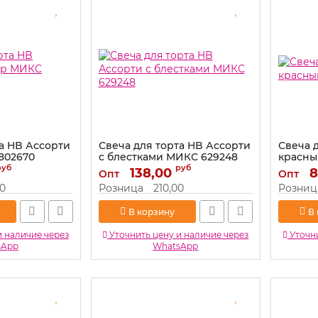
та HB Ассорти
Свеча для торта HB Ассорти
Свеча 
802670
с блестками МИКС 629248
красны
руб
руб
Артикул:
138,00
629248
Артикул:
8
Опт
Опт
00
Розница
210,00
Розниц
В корзину
В
и наличие через
Уточнить цену и наличие через
Уточни
sApp
WhatsApp