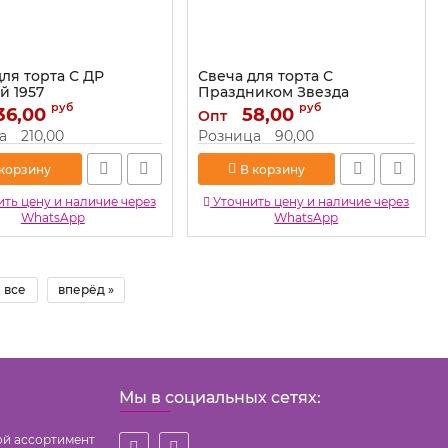
ля торта С ДР
Свеча для торта С
й 1957
Праздником Звезда
серебро 0058-1
руб
руб
36,00
1957
58,00
Опт
Артикул:
0058-1
а
210,00
Розница
90,00
 корзину
В корзину
ть цену и наличие через
Уточнить цену и наличие через
WhatsApp
WhatsApp
все
вперёд »
Мы в социальных сетях:
ой ассортимент