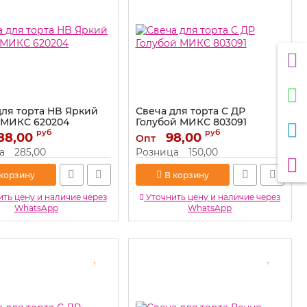
для торта HB Яркий
Свеча для торта С ДР
 МИКС 620204
Голубой МИКС 803091
руб
руб
88,00
620204
Артикул:
98,00
803091
Опт
а
285,00
Розница
150,00
 корзину
В корзину
ть цену и наличие через
Уточнить цену и наличие через
WhatsApp
WhatsApp