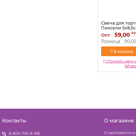
Свеча для торта
Пиксели 5х8,5с
ру
Артикул:
59,00
9093527
Опт
Розница
90,0
В корзину
Уточнить цену 
What
Контакты
О магазине
О нас
Новости и 
8-800-700-8-168