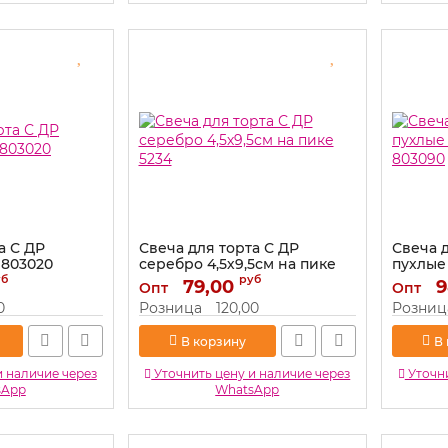
а С ДР
Свеча для торта С ДР
Свеча 
 803020
серебро 4,5х9,5см на пике
пухлые 
5234
803090
уб
руб
79,00
9
Опт
Опт
Артикул:
5234
Артикул:
0
Розница
120,00
Розниц
В корзину
В
и наличие через
Уточнить цену и наличие через
Уточни
sApp
WhatsApp