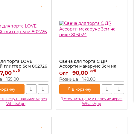
для торта LOVE
Свеча для торта С ДР
й глиттер 5см 802726
Ассорти макарунс 3см на
пике 803024
руб
руб
7,00
802726
90,00
Опт
Артикул:
803024
а
135,00
Розница
140,00
 корзину
В корзину
ть цену и наличие через
Уточнить цену и наличие через
WhatsApp
WhatsApp