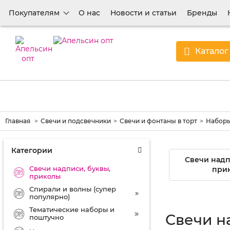
Покупателям
О нас
Новости и статьи
Бренды
Каталог
Главная
Свечи и подсвечники
Свечи и фонтаны в торт
Наборы
Категории
Свечи надп
Свечи надписи, буквы,
при
приколы
Спирали и волны (супер
популярно)
Тематические наборы и
Свечи н
поштучно