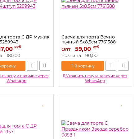
для торта С ДР Мужик
Свеча для торта Вечно
 5289943
пьяный 5х8,5см 7761388
руб
руб
17,00
5289943
Артикул:
59,00
7761388
Опт
а
180,00
Розница
90,00
 корзину
В корзину
ть цену и наличие через
Уточнить цену и наличие через
WhatsApp
WhatsApp