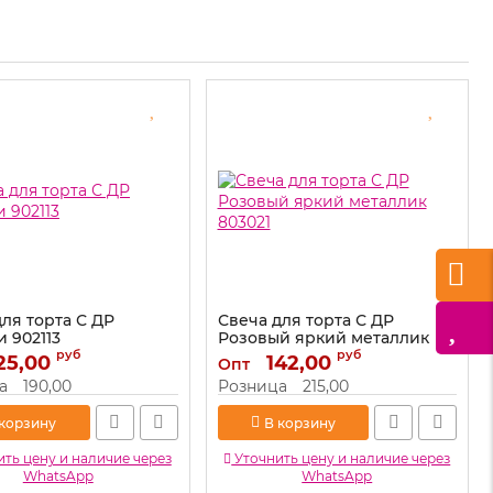
ля торта С ДР
Свеча для торта С ДР
 902113
Розовый яркий металлик
803021
руб
руб
25,00
902113
142,00
Опт
Артикул:
803021
а
190,00
Розница
215,00
 корзину
В корзину
ть цену и наличие через
Уточнить цену и наличие через
WhatsApp
WhatsApp