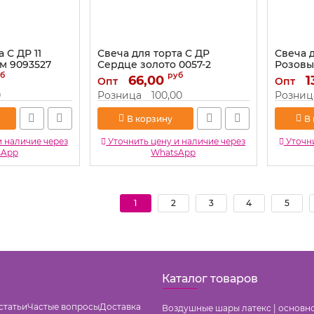
 С ДР 11
Свеча для торта С ДР
Свеча д
м 9093527
Сердце золото 0057-2
Розовы
б
руб
Артикул:
66,00
0057-2
Артикул:
1
Опт
Опт
0
Розница
100,00
Розниц
В корзину
В
и наличие через
Уточнить цену и наличие через
Уточни
sApp
WhatsApp
1
2
3
4
5
Каталог товаров
статьи
Частые вопросы
Доставка
Воздушные шары латекс | основн