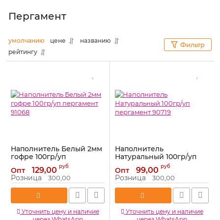
Пергамент
умолчанию
цене
названию
Фильтр
рейтингу
Наполнитель Белый 2мм
Наполнитель
гофре 100гр/уп
Натуральный 100гр/уп
пергамент 91068
пергамент 90719
руб
руб
129,00
99,00
Опт
Опт
Артикул:
91068
Артикул:
90719
Розница
Розница
300,00
300,00
Уточнить цену и наличие
Уточнить цену и наличие
через WhatsApp
через WhatsApp