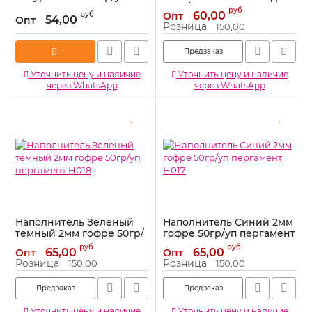
пергамент H011
50гр/уп пергамент H014
руб
60,00
руб
Опт
54,00
Опт
Артикул:
H011
Артикул:
H014
Розница
150,00
Предзаказ
Уточнить цену и наличие
Уточнить цену и наличие
через WhatsApp
через WhatsApp
Наполнитель Зеленый
Наполнитель Синий 2мм
темный 2мм гофре 50гр/
гофре 50гр/уп пергамент
уп пергамент H018
H017
руб
руб
65,00
65,00
Опт
Опт
Артикул:
H018
Артикул:
H017
Розница
Розница
150,00
150,00
Предзаказ
Предзаказ
Уточнить цену и наличие
Уточнить цену и наличие