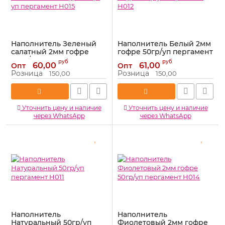
Наполнитель Зеленый
Наполнитель Белый 2мм
салатный 2мм гофре
гофре 50гр/уп пергамент
50гр/уп пергамент H015
H012
руб
руб
60,00
61,00
Опт
Опт
Артикул:
H015
Артикул:
H012
Розница
Розница
150,00
150,00
Уточнить цену и наличие
Уточнить цену и наличие
через WhatsApp
через WhatsApp
Наполнитель
Наполнитель
Натуральный 50гр/уп
Фиолетовый 2мм гофре