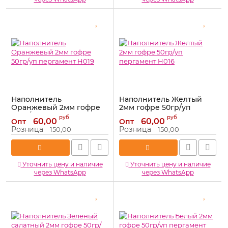
Наполнитель
Наполнитель Желтый
Оранжевый 2мм гофре
2мм гофре 50гр/уп
50гр/уп пергамент H019
пергамент H016
руб
руб
60,00
60,00
Опт
Опт
Артикул:
H019
Артикул:
H016
Розница
Розница
150,00
150,00
Уточнить цену и наличие
Уточнить цену и наличие
через WhatsApp
через WhatsApp