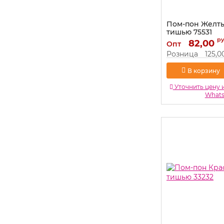
Пом-пон Желт
тишью 75531
р
Артикул:
82,00
75531
Опт
Розница
125,0
В корзину
Уточнить цену 
What