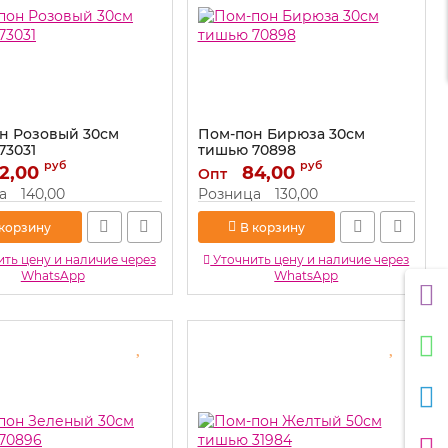
н Розовый 30см
Пом-пон Бирюза 30см
73031
тишью 70898
руб
руб
2,00
73031
Артикул:
84,00
70898
Опт
а
140,00
Розница
130,00
 корзину
В корзину
ть цену и наличие через
Уточнить цену и наличие через
WhatsApp
WhatsApp