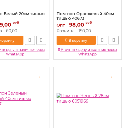
н Белый 20см тишью
Пом-пон Оранжевый 40см
тишью 40673
руб
руб
9,00
90399
Артикул:
98,00
40673
Опт
а
60,00
Розница
150,00
 корзину
В корзину
ть цену и наличие через
Уточнить цену и наличие через
WhatsApp
WhatsApp