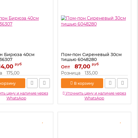
н Бирюза 40см
Пом-пон Сиреневый 30см
36307
тишью 6048280
руб
руб
14,00
36307
Артикул:
87,00
6048280
Опт
а
175,00
Розница
135,00
 корзину
В корзину
ть цену и наличие через
Уточнить цену и наличие через
WhatsApp
WhatsApp