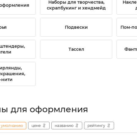
Наборы для творчества,
Накле
 оформления
скрапбукинг и хендмейд
рья
Подвески
Пом-п
 штендеры,
Тассел
Фант
атели
ирлянды,
украшения,
-нити
ы для оформления
умолчанию
цене
названию
рейтингу