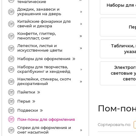
тематические
Наборы для
Дождик, занавеси и
украшения на дверь
Китайские фонарики для
свечей и декора
Пе
Конфетти, глиттер,
пенопласт, снег
Лепестки, листья и
Таблички,
искусственные цветы
указ
Наборы для оформления
Наборы для творчества,
Электрог
скрапбукинг и хендмейд
световые 
свето
Наклейки, стикеры, скотч
декоративный
Пайетки
Перья
Пом-пон
Подвески
Пом-поны для оформления
Сортировать по:
Спреи для оформления и
снег насыпной