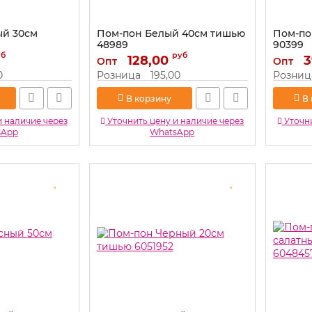
ый 30см
Пом-пон Белый 40см тишью
Пом-по
48989
90399
уб
руб
Артикул:
128,00
48989
Артикул:
3
Опт
Опт
0
Розница
195,00
Розниц
В корзину
В
и наличие через
Уточнить цену и наличие через
Уточни
sApp
WhatsApp