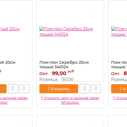
ый 20см
Пом-пон Серебро 25см
Пом-по
тишью 540124
тишью 
б
руб
Артикул:
99,00
540124
Артикул:
8
Опт
Опт
Розница
150,00
Розниц
В корзину
В
и наличие через
Уточнить цену и наличие через
Уточни
sApp
WhatsApp