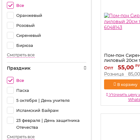
Все
Оранжевый
Розовый
Сиреневый
Бирюза
Смотреть все
Пом-пон Сире
лиловый 20см
6048143
ру
55,00
Опт
Праздник
Артикул:
6048143
Розница
85,00
Все
В корзину
Пасха
Уточнить цену 
What
5 октября | День учителя
Исламский Байрам
23 февраля | День защитника
Отечества
Смотреть все