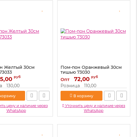
н Желтый 30см
Пом-пон Оранжевый 30см
73033
тишью 73030
руб
руб
5,00
73033
Артикул:
72,00
73030
Опт
а
130,00
Розница
110,00
 корзину
В корзину
ть цену и наличие через
Уточнить цену и наличие через
WhatsApp
WhatsApp