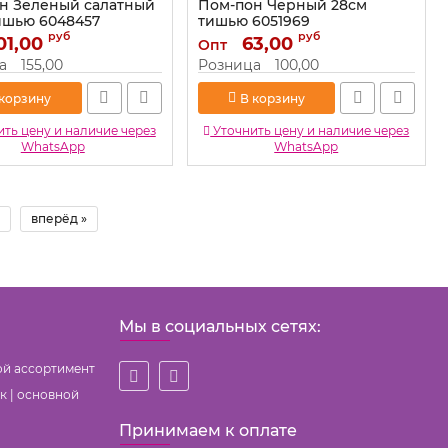
н Зеленый салатный
Пом-пон Черный 28см
ишью 6048457
тишью 6051969
руб
руб
01,00
6048457
Артикул:
63,00
6051969
Опт
а
155,00
Розница
100,00
 корзину
В корзину
ть цену и наличие через
Уточнить цену и наличие через
WhatsApp
WhatsApp
вперёд »
Мы в социальных сетях:
ой ассортимент
к | основной
Принимаем к оплате