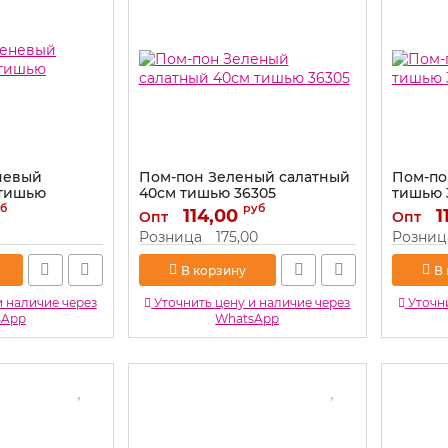
невый
Пом-пон Зеленый салатный
Пом-по
 тишью
40см тишью 36305
тишью 
б
руб
Артикул:
114,00
36305
Артикул:
1
Опт
Опт
Розница
175,00
Розниц
В корзину
В
и наличие через
Уточнить цену и наличие через
Уточни
sApp
WhatsApp