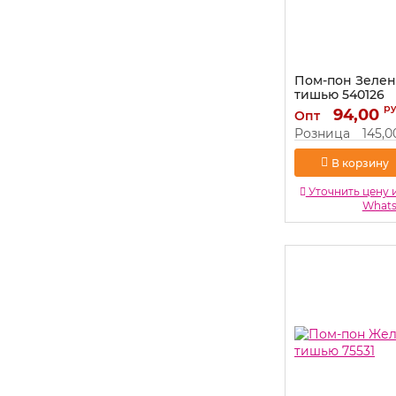
Пом-пон Зелен
тишью 540126
р
Артикул:
94,00
540126
Опт
Розница
145,0
В корзину
Уточнить цену 
What