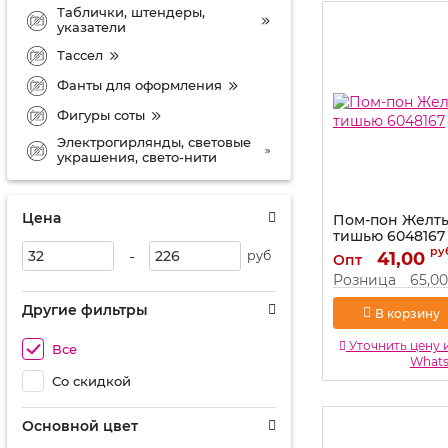
Таблички, штендеры,
указатели
Тассел
Фанты для оформления
Фигуры соты
Электрогирлянды, световые
украшения, свето-нити
Цена
Пом-пон Желт
тишью 6048167
ру
-
руб
Артикул:
41,00
6048167
Опт
Розница
65,00
Другие фильтры
В корзину
Уточнить цену 
Все
What
Со скидкой
Основной цвет