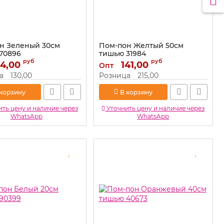
н Зеленый 30см
Пом-пон Желтый 50см
70896
тишью 31984
руб
руб
4,00
70896
Артикул:
141,00
31984
Опт
а
130,00
Розница
215,00
 корзину
В корзину
ть цену и наличие через
Уточнить цену и наличие через
WhatsApp
WhatsApp