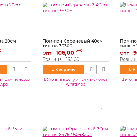
а 20см
Пом-пон Сереневый 40см
Пом-по
тишью 36306
тишью 
б
руб
Артикул:
106,00
36306
Артикул:
9
Опт
Опт
Розница
165,00
Розниц
В корзину
В
и наличие через
Уточнить цену и наличие через
Уточни
sApp
WhatsApp