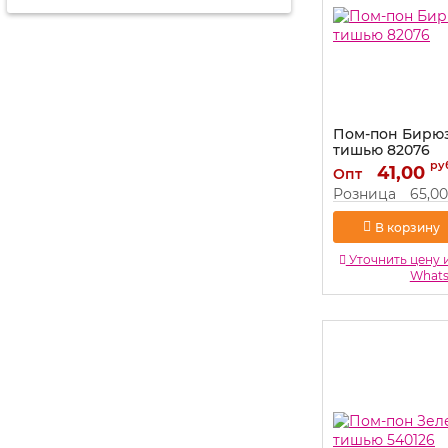
Пом-пон Бирюз
тишью 82076
ру
Артикул:
41,00
82076
Опт
Розница
65,00
В корзину
Уточнить цену 
What