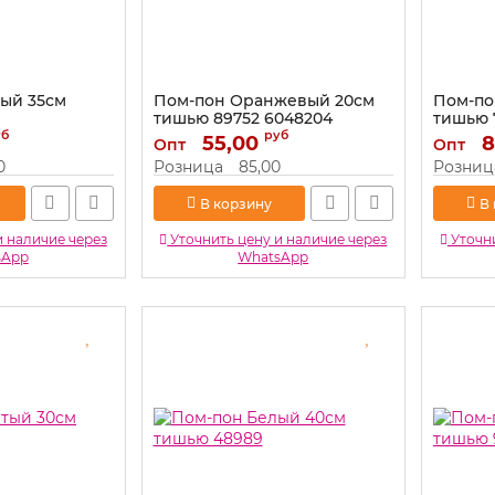
ый 35см
Пом-пон Оранжевый 20см
Пом-по
тишью 89752 6048204
тишью 
уб
руб
Артикул:
55,00
6048204
Артикул:
8
Опт
Опт
0
Розница
85,00
Розниц
В корзину
В
и наличие через
Уточнить цену и наличие через
Уточни
sApp
WhatsApp