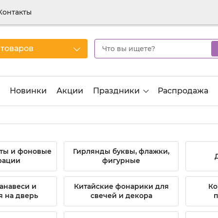
Контакты
 товаров
Новинки
Акции
Праздники
Распродажа
аты и фоновые
Гирлянды буквы, флажки,
рации
фигурные
анавеси и
Китайские фонарики для
Ко
 на дверь
свечей и декора
п