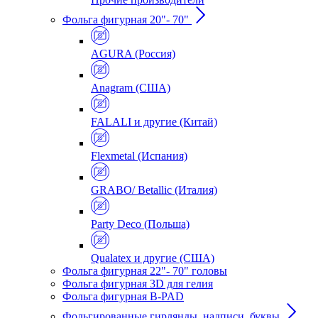
Фольга фигурная 20"- 70"
AGURA (Россия)
Anagram (США)
FALALI и другие (Китай)
Flexmetal (Испания)
GRABO/ Betallic (Италия)
Party Deco (Польша)
Qualatex и другие (США)
Фольга фигурная 22"- 70" головы
Фольга фигурная 3D для гелия
Фольга фигурная B-PAD
Фольгированные гирлянды, надписи, буквы