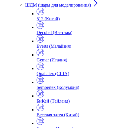
ШДМ (шары для моделирования)
512 (Китай)
Decobal (Вьетнам)
Everts (Малайзия)
Gemar (Италия)
Quallatex (США)
Sempertex (Колумбия)
БиКей (Тайланд)
Веселая затея (Китай)