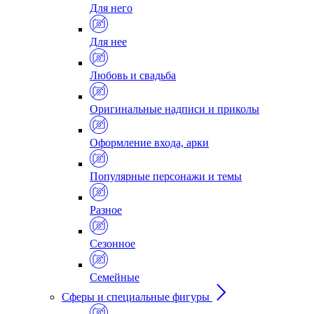
Для него
Для нее
Любовь и свадьба
Оригинальные надписи и приколы
Оформление входа, арки
Популярные персонажи и темы
Разное
Сезонное
Семейные
Сферы и специальные фигуры