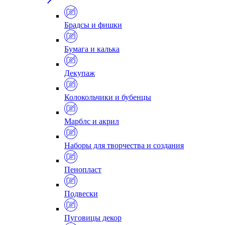
Брадсы и фишки
Бумага и калька
Декупаж
Колокольчики и бубенцы
Марблс и акрил
Наборы для творчества и создания
Пенопласт
Подвески
Пуговицы декор