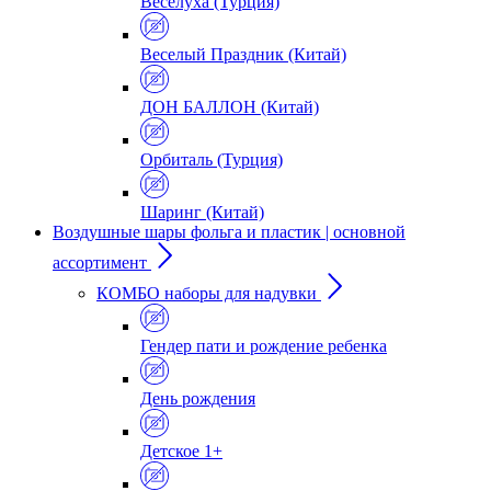
Веселуха (Турция)
Веселый Праздник (Китай)
ДОН БАЛЛОН (Китай)
Орбиталь (Турция)
Шаринг (Китай)
Воздушные шары фольга и пластик | основной
ассортимент
КОМБО наборы для надувки
Гендер пати и рождение ребенка
День рождения
Детское 1+