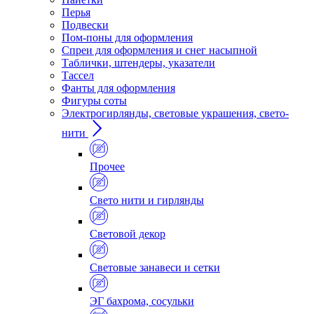
Перья
Подвески
Пом-поны для оформления
Спреи для оформления и снег насыпной
Таблички, штендеры, указатели
Тассел
Фанты для оформления
Фигуры соты
Электрогирлянды, световые украшения, свето-
нити
Прочее
Свето нити и гирлянды
Световой декор
Световые занавеси и сетки
ЭГ бахрома, сосульки