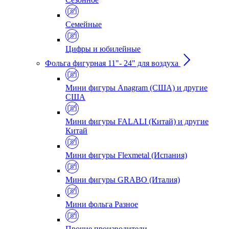
Семейные
Цифры и юбилейные
Фольга фигурная 11"- 24" для воздуха
Мини фигуры Anagram (США) и другие
США
Мини фигуры FALALI (Китай) и другие
Китай
Мини фигуры Flexmetal (Испания)
Мини фигуры GRABO (Италия)
Мини фольга Разное
Прочие производители