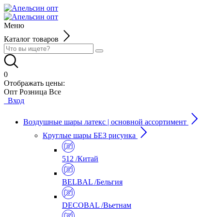
Меню
Каталог товаров
0
Отображать цены:
Опт
Розница
Все
Вход
Воздушные шары латекс | основной ассортимент
Круглые шары БЕЗ рисунка
512 /Китай
BELBAL /Бельгия
DECOBAL /Вьетнам