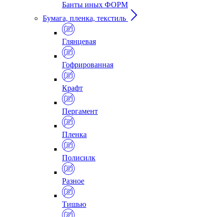
Банты иных ФОРМ
Бумага, пленка, текстиль
Глянцевая
Гофрированная
Крафт
Пергамент
Пленка
Полисилк
Разное
Тишью