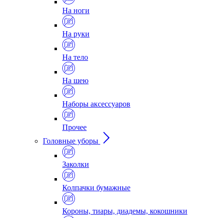
На ноги
На руки
На тело
На шею
Наборы аксессуаров
Прочее
Головные уборы
Заколки
Колпачки бумажные
Короны, тиары, диадемы, кокошники