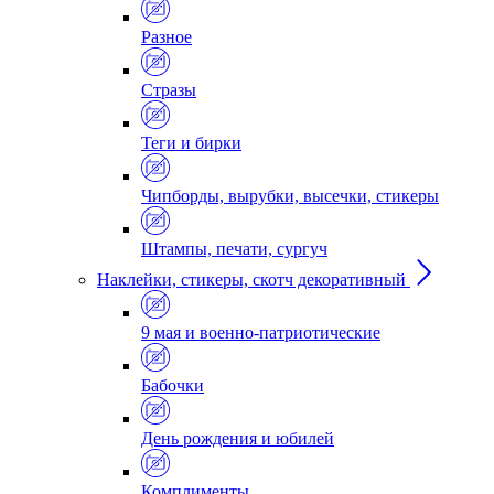
Разное
Стразы
Теги и бирки
Чипборды, вырубки, высечки, стикеры
Штампы, печати, сургуч
Наклейки, стикеры, скотч декоративный
9 мая и военно-патриотические
Бабочки
День рождения и юбилей
Комплименты