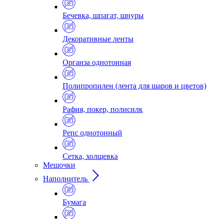
Бечевка, шпагат, шнуры
Декоративные ленты
Органза однотонная
Полипропилен (лента для шаров и цветов)
Рафия, покер, полисилк
Репс однотонный
Сетка, холщевка
Мешочки
Наполнитель
Бумага