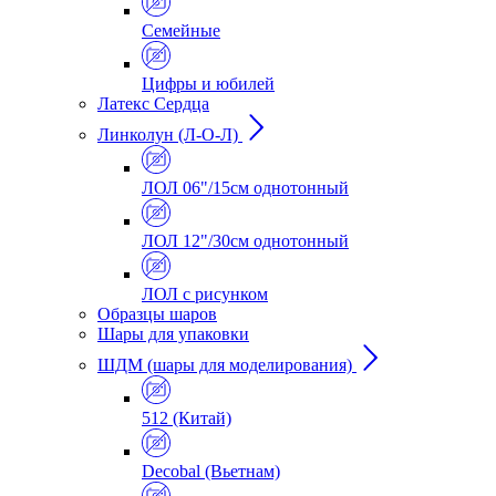
Семейные
Цифры и юбилей
Латекс Сердца
Линколун (Л-О-Л)
ЛОЛ 06"/15см однотонный
ЛОЛ 12"/30см однотонный
ЛОЛ с рисунком
Образцы шаров
Шары для упаковки
ШДМ (шары для моделирования)
512 (Китай)
Decobal (Вьетнам)