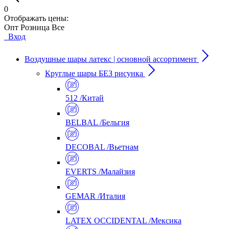
0
Отображать цены:
Опт
Розница
Все
Вход
Воздушные шары латекс | основной ассортимент
Круглые шары БЕЗ рисунка
512 /Китай
BELBAL /Бельгия
DECOBAL /Вьетнам
EVERTS /Малайзия
GEMAR /Италия
LATEX OCCIDENTAL /Мексика