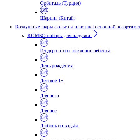
Орбиталь (Турция)
Шаринг (Китай)
Воздушные шары фольга и пластик | основной ассортиме
КОМБО наборы для надувки
Гендер пати и рождение ребенка
День рождения
Детское 1+
Для него
Для нее
Любовь и свадьба