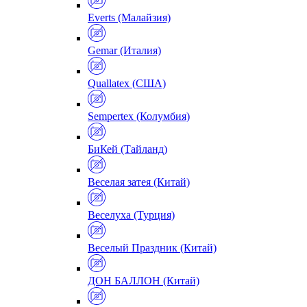
Everts (Малайзия)
Gemar (Италия)
Quallatex (США)
Sempertex (Колумбия)
БиКей (Тайланд)
Веселая затея (Китай)
Веселуха (Турция)
Веселый Праздник (Китай)
ДОН БАЛЛОН (Китай)