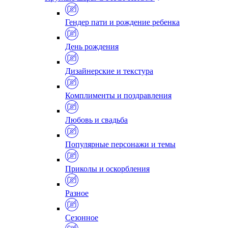
Гендер пати и рождение ребенка
День рождения
Дизайнерские и текстура
Комплименты и поздравления
Любовь и свадьба
Популярные персонажи и темы
Приколы и оскорбления
Разное
Сезонное