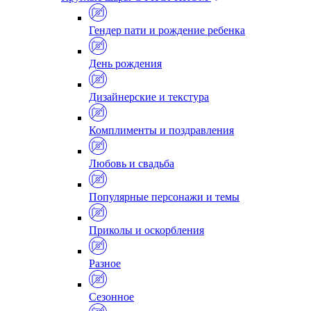
Гендер пати и рождение ребенка
День рождения
Дизайнерские и текстура
Комплименты и поздравления
Любовь и свадьба
Популярные персонажи и темы
Приколы и оскорбления
Разное
Сезонное