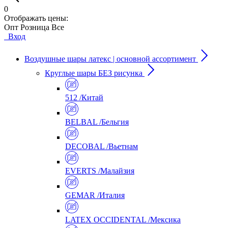
0
Отображать цены:
Опт
Розница
Все
Вход
Воздушные шары латекс | основной ассортимент
Круглые шары БЕЗ рисунка
512 /Китай
BELBAL /Бельгия
DECOBAL /Вьетнам
EVERTS /Малайзия
GEMAR /Италия
LATEX OCCIDENTAL /Мексика