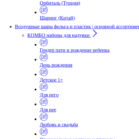
Орбиталь (Турция)
Шаринг (Китай)
Воздушные шары фольга и пластик | основной ассортиме
КОМБО наборы для надувки
Гендер пати и рождение ребенка
День рождения
Детское 1+
Для него
Для нее
Любовь и свадьба