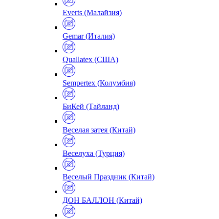
Everts (Малайзия)
Gemar (Италия)
Quallatex (США)
Sempertex (Колумбия)
БиКей (Тайланд)
Веселая затея (Китай)
Веселуха (Турция)
Веселый Праздник (Китай)
ДОН БАЛЛОН (Китай)