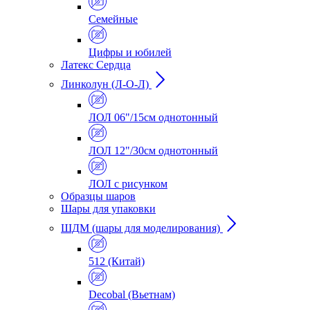
Семейные
Цифры и юбилей
Латекс Сердца
Линколун (Л-О-Л)
ЛОЛ 06"/15см однотонный
ЛОЛ 12"/30см однотонный
ЛОЛ с рисунком
Образцы шаров
Шары для упаковки
ШДМ (шары для моделирования)
512 (Китай)
Decobal (Вьетнам)