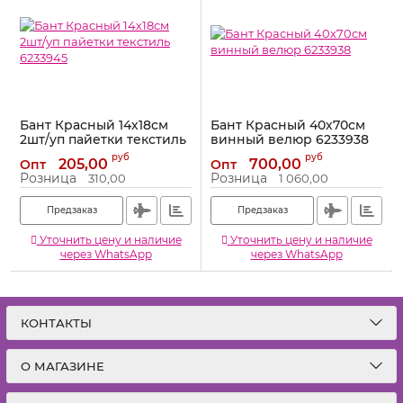
Бант Красный 14х18см
Бант Красный 40х70см
2шт/уп пайетки текстиль
винный велюр 6233938
6233945
Артикул:
6233938
руб
руб
205,00
700,00
Опт
Опт
Артикул:
6233945
Розница
Розница
310,00
1 060,00
Предзаказ
Предзаказ
Уточнить цену и наличие
Уточнить цену и наличие
через WhatsApp
через WhatsApp
КОНТАКТЫ
О МАГАЗИНЕ