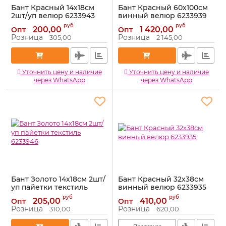
Бант Красный 14х18см
Бант Красный 60х100см
2шт/уп велюр 6233943
винный велюр 6233939
Артикул:
6233943
Артикул:
6233939
руб
руб
200,00
1 420,00
Опт
Опт
Розница
Розница
305,00
2 145,00
Уточнить цену и наличие
Уточнить цену и наличие
через WhatsApp
через WhatsApp
Бант Золото 14х18см 2шт/
Бант Красный 32х38см
уп пайетки текстиль
винный велюр 6233935
6233946
Артикул:
6233935
руб
руб
205,00
410,00
Опт
Опт
Артикул:
6233946
Розница
Розница
310,00
620,00