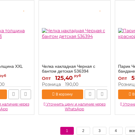
олщина XXL
Челка накладная Черная с
Парик Ч
бантом детская 536394
бандане
руб
руб
125,40
536394
5
Артикул:
Артикул:
Опт
Опт
,00
Розница
190,00
Розниц
В корзину
В
и наличие через
Уточнить цену и наличие через
Уточни
sApp
WhatsApp
1
2
3
4
все