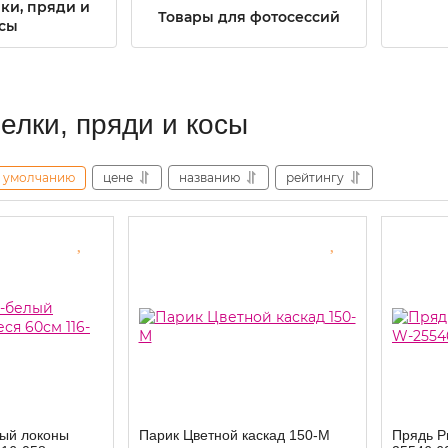
ки, пряди и
Товары для фотосессий
сы
елки, пряди и косы
умолчанию
цене
названию
рейтингу
ый локоны
Парик Цветной каскад 150-M
Прядь Р