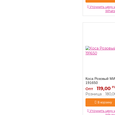
Уточнить цену 
What
Коса Розовый М
191650
р
119,00
191650
Артикул:
Опт
Розница
180,0
В корзину
Уточнить цену 
What