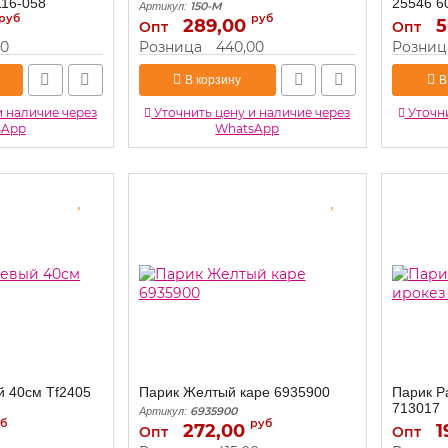
16-058
25546 6
150-M
Артикул:
руб
руб
289,00
5
Артикул:
Опт
Опт
00
Розница
440,00
Розниц
В корзину
В
и наличие через
Уточнить цену и наличие через
Уточни
sApp
WhatsApp
 40см Tf2405
Парик Желтый каре 6935900
Парик Р
713017
6935900
Артикул:
б
руб
272,00
1
Артикул:
Опт
Опт