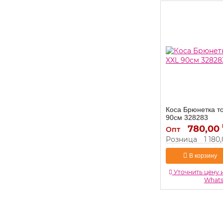
Коса Брюнетка т
90см 328283
780,00
328283
Артикул:
Опт
Розница
1 180
В корзину
Уточнить цену 
What