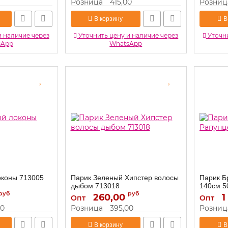
Розница
415,00
Розниц
В корзину
В
и наличие через
Уточнить цену и наличие через
Уточни
sApp
WhatsApp
оконы 713005
Парик Зеленый Хипстер волосы
Парик Б
дыбом 713018
140см 5
руб
руб
260,00
713018
1
Артикул:
Артикул:
Опт
Опт
00
Розница
395,00
Розниц
В корзину
В