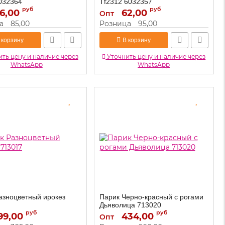
032364
Tf2312 6032357
руб
руб
6,00
6032364
62,00
6032357
Артикул:
Опт
а
85,00
Розница
95,00
 корзину
В корзину
ть цену и наличие через
Уточнить цену и наличие через
WhatsApp
WhatsApp
азноцветный ирокез
Парик Черно-красный с рогами
Дьяволица 713020
руб
руб
99,00
713017
434,00
713020
Артикул:
Опт