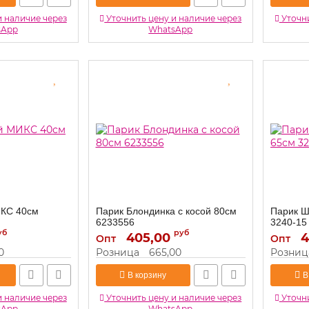
и наличие через
Уточнить цену и наличие через
Уточни
sApp
WhatsApp
ИКС 40см
Парик Блондинка с косой 80см
Парик Ш
6233556
3240-15
уб
руб
405,00
6233556
4
Артикул:
Артикул:
Опт
Опт
0
Розница
665,00
Розниц
В корзину
В
и наличие через
Уточнить цену и наличие через
Уточни
sApp
WhatsApp