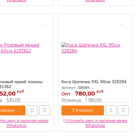
озовый яркий локоны
Коса Шатенка XXL 90см 328284
31362
328284
Артикул:
руб
руб
52,00
6231362
780,00
Опт
а
535,00
Розница
1 180,00
 корзину
В корзину
ть цену и наличие через
Уточнить цену и наличие через
WhatsApp
WhatsApp