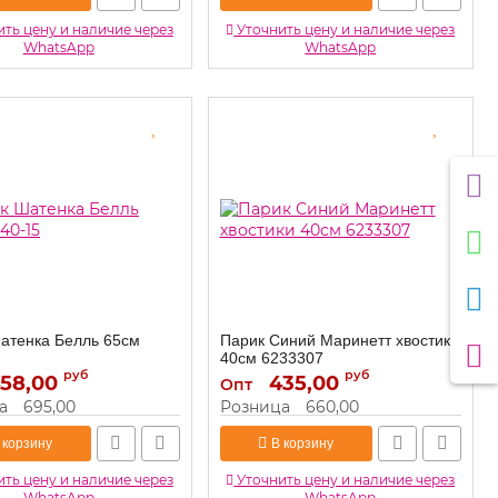
ть цену и наличие через
Уточнить цену и наличие через
WhatsApp
WhatsApp
атенка Белль 65см
Парик Синий Маринетт хвостики
40см 6233307
руб
руб
58,00
3240-15
435,00
6233307
Артикул:
Опт
а
695,00
Розница
660,00
 корзину
В корзину
ть цену и наличие через
Уточнить цену и наличие через
WhatsApp
WhatsApp