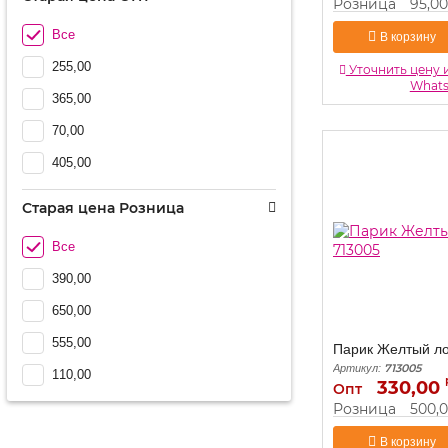
Розница
95,00
Все
В корзину
255,00
Уточнить цену 
What
365,00
70,00
405,00
Старая цена Розница
Все
390,00
650,00
555,00
Парик Желтый л
713005
Артикул:
110,00
330,00
Опт
Розница
500,
В корзину