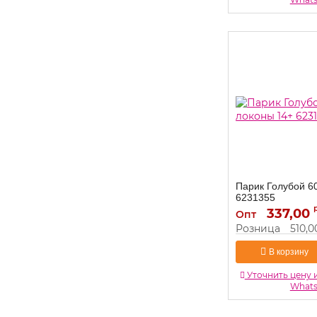
Парик Голубой 6
6231355
337,00
6231355
Артикул:
Опт
Розница
510,0
В корзину
Уточнить цену 
What