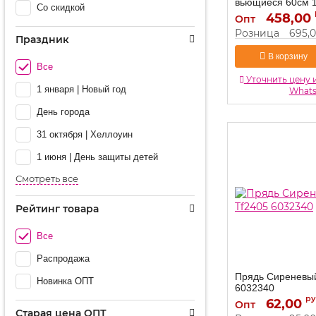
вьющиеся 60см 1
Со скидкой
458,00
116-058
Артикул:
Опт
Розница
695,
Праздник
В корзину
Все
Уточнить цену 
1 января | Новый год
What
День города
31 октября | Хеллоуин
1 июня | День защиты детей
Смотреть все
Рейтинг товара
Все
Распродажа
Прядь Сиреневый
Новинка ОПТ
6032340
ру
62,00
6032340
Артикул:
Опт
Старая цена ОПТ