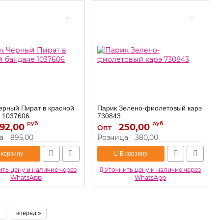
ерный Пират в красной
Парик Зелено-фиолетовый карэ
 1037606
730843
руб
руб
92,00
1037606
250,00
730843
Артикул:
Опт
а
895,00
Розница
380,00
 корзину
В корзину
ть цену и наличие через
Уточнить цену и наличие через
WhatsApp
WhatsApp
вперёд »