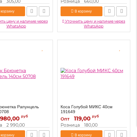
а
305,00
Розница
660,00
 корзину
В корзину
ть цену и наличие через
Уточнить цену и наличие через
WhatsApp
WhatsApp
рюнетка Рапунцель
Коса Голубой МИКС 40см
0708
191649
руб
руб
 980,00
50708
119,00
191649
Артикул:
Опт
а
2 990,00
Розница
180,00
 корзину
В корзину