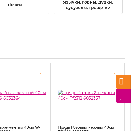
Язычки, горны, дудки,
Флаги
вувузелы, трещетки
ыже-желтый 40см W-
Прядь Розовый нежный 40см