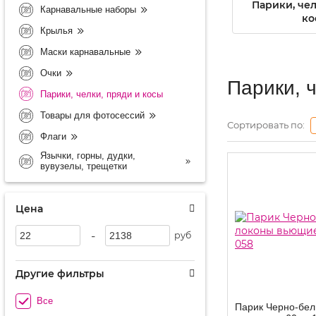
Парики, чел
Карнавальные наборы
ко
Крылья
Маски карнавальные
Очки
Парики, ч
Парики, челки, пряди и косы
Товары для фотосессий
Сортировать по:
Флаги
Язычки, горны, дудки,
вувузелы, трещетки
Цена
-
руб
Другие фильтры
Все
Парик Черно-бел