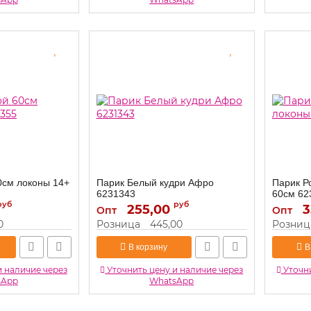
0см локоны 14+
Парик Белый кудри Афро
Парик Р
6231343
60см 62
руб
руб
255,00
6231343
3
Артикул:
Артикул:
Опт
Опт
0
Розница
445,00
Розниц
В корзину
В
и наличие через
Уточнить цену и наличие через
Уточни
sApp
WhatsApp