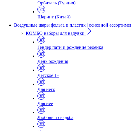
Орбиталь (Турция)
Шаринг (Китай)
Воздушные шары фольга и пластик | основной ассортиме
КОМБО наборы для надувки
Гендер пати и рождение ребенка
День рождения
Детское 1+
Для него
Для нее
Любовь и свадьба