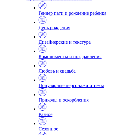
Гендер пати и рождение ребенка
День рождения
Дизайнерские и текстура
Комплименты и поздравления
Любовь и свадьба
Популярные персонажи и темы
Приколы и оскорбления
Разное
Сезонное