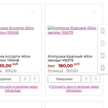
ка Ассорти 40см
Хлопушка Красный 40см
тин Ч16548
звезды Ч16579
руб
руб
85,00
Ч16548
Артикул:
180,00
Ч16579
Опт
а
300,00
Розница
300,00
едзаказ
Предзаказ
ть цену и наличие через
Уточнить цену и наличие через
WhatsApp
WhatsApp