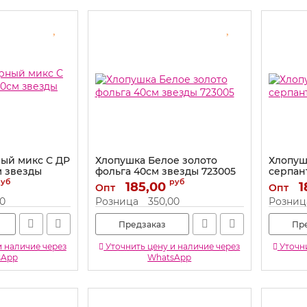
ый микс С ДР
Хлопушка Белое золото
Хлопуш
м звезды
фольга 40см звезды 723005
серпан
руб
руб
Артикул:
185,00
723005
Артикул:
1
Опт
Опт
00
Розница
350,00
Розниц
Предзаказ
Пр
и наличие через
Уточнить цену и наличие через
Уточни
sApp
WhatsApp