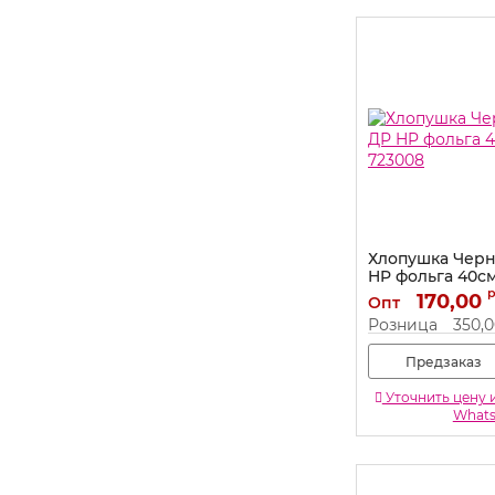
Хлопушка Черн
HP фольга 40с
723008
170,00
Опт
Артикул:
723008
Розница
350,
Предзаказ
Уточнить цену 
What