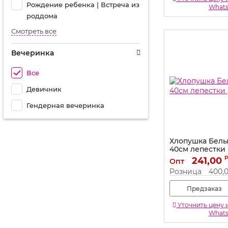
Рождение ребенка | Встреча из
What
роддома
Смотреть все
Вечеринка
Все
Девичник
Гендерная вечеринка
Хлопушка Бел
40см лепестки р
Артикул:
241,00
1501-1782
Опт
Розница
400,
Предзаказ
Уточнить цену 
What