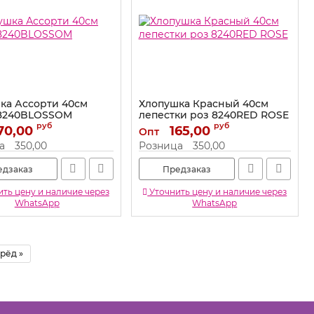
ка Ассорти 40см
Хлопушка Красный 40см
 8240BLOSSOM
лепестки роз 8240RED ROSE
руб
руб
70,00
8240BLOSSOM
Артикул:
165,00
8240RED ROSE
Опт
а
350,00
Розница
350,00
едзаказ
Предзаказ
ть цену и наличие через
Уточнить цену и наличие через
WhatsApp
WhatsApp
рёд »