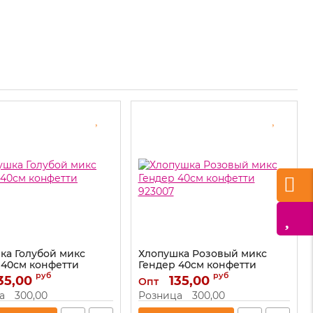
ка Голубой микс
Хлопушка Розовый микс
 40см конфетти
Гендер 40см конфетти
923007
руб
руб
35,00
135,00
Опт
923008
Артикул:
923007
а
300,00
Розница
300,00