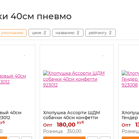
и 40см пневмо
умолчанию
цене
названию
рейтингу
вый 40см
Хлопушка Ассорти ШДМ
Хлопуш
23012
собачки 40см конфетти
Гендер
923012
923008
руб
руб
180,00
1
Опт
Опт
Артикул:
923012
Артикул:
00
Розница
350,00
Розниц