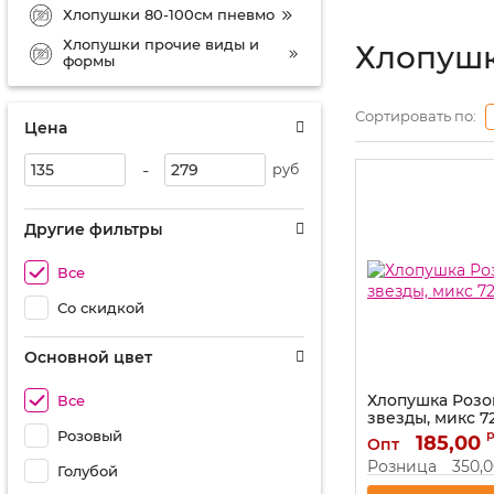
Хлопушки 80-100см пневмо
Хлопушки прочие виды и
Хлопушк
формы
Сортировать по:
Цена
-
руб
Другие фильтры
Все
Со скидкой
Основной цвет
Хлопушка Розо
Все
звезды, микс 7
Розовый
Артикул:
185,00
723012
Опт
Розница
350,
Голубой