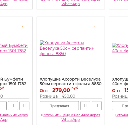
sApp
WhatsApp
ый Бумфети
Хлопушка Ассорти Веселуха
Хлопуш
оз 1501-1782
50см серпантин фольга 8850
40см ф
руб
руб
Артикул:
279,00
8850
Артикул:
1
Опт
Опт
00
Розница
450,00
Розниц
Предзаказ
Пр
и наличие через
Уточнить цену и наличие через
Уточни
sApp
WhatsApp