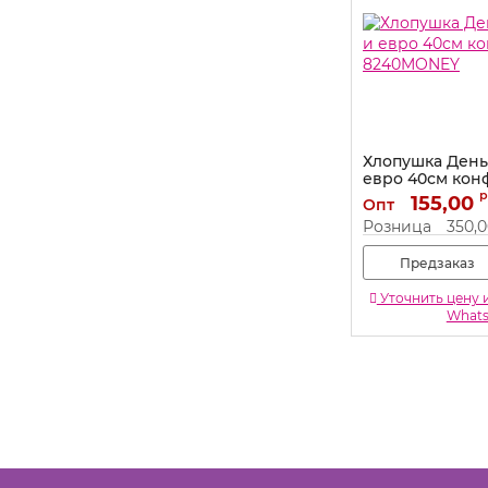
Хлопушка День
евро 40см кон
8240MONEY
р
155,00
Опт
Артикул:
8240MON
Розница
350,
Предзаказ
Уточнить цену 
What