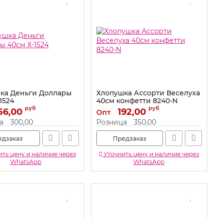
ка Деньги Доллары
Хлопушка Ассорти Веселуха
1524
40см конфетти 8240-N
руб
руб
56,00
Х-1524
Артикул:
192,00
8240-N
Опт
а
300,00
Розница
350,00
едзаказ
Предзаказ
ть цену и наличие через
Уточнить цену и наличие через
WhatsApp
WhatsApp