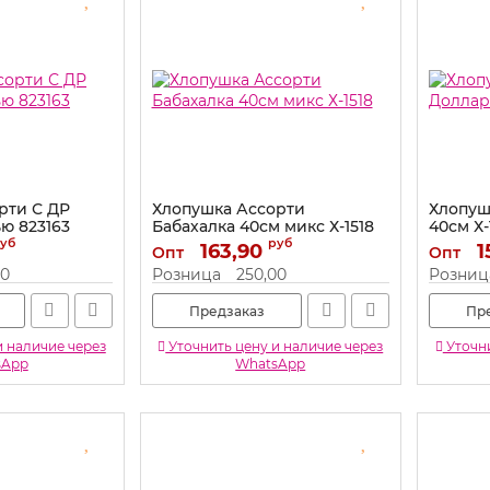
рти С ДР
Хлопушка Ассорти
Хлопуш
ю 823163
Бабахалка 40см микс Х-1518
40см Х-
уб
руб
Артикул:
163,90
Х-1518
Артикул:
1
Опт
Опт
00
Розница
250,00
Розниц
Предзаказ
Пр
и наличие через
Уточнить цену и наличие через
Уточни
sApp
WhatsApp