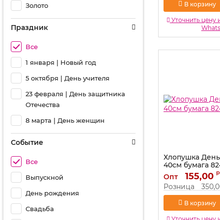
В корзину
Золото
Уточнить цену 
Праздник
What
Все
1 января | Новый год
5 октября | День учителя
23 февраля | День защитника
Отечества
8 марта | День женщин
Событие
Хлопушка День
Все
40см бумага 8
р
Артикул:
155,00
8240NRS
Опт
Выпускной
Розница
350,
День рождения
В корзину
Свадьба
Уточнить цену 