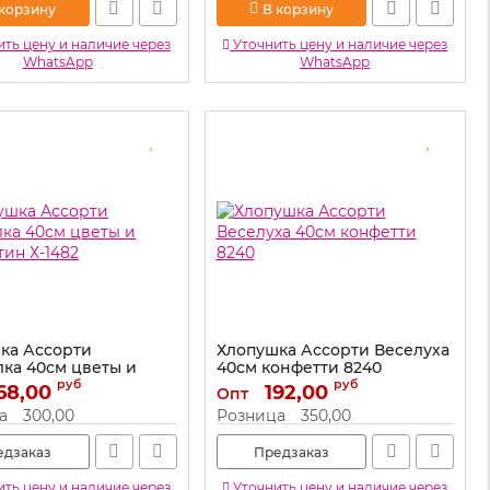
 корзину
В корзину
ть цену и наличие через
Уточнить цену и наличие через
WhatsApp
WhatsApp
ка Ассорти
Хлопушка Ассорти Веселуха
лка 40см цветы и
40см конфетти 8240
тин Х-1482
руб
руб
68,00
Артикул:
192,00
8240
Опт
Х-1482
а
300,00
Розница
350,00
едзаказ
Предзаказ
ть цену и наличие через
Уточнить цену и наличие через