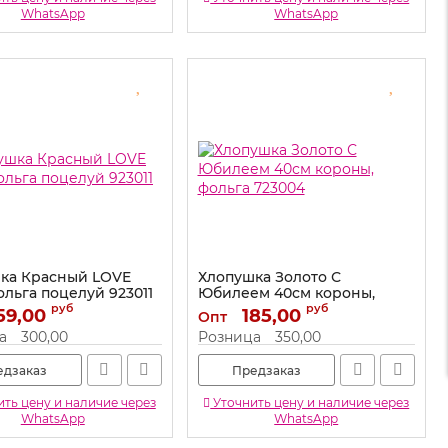
WhatsApp
WhatsApp
ка Красный LOVE
Хлопушка Золото С
ольга поцелуй 923011
Юбилеем 40см короны,
фольга 723004
руб
руб
59,00
923011
185,00
Опт
Артикул:
723004
а
300,00
Розница
350,00
едзаказ
Предзаказ
ть цену и наличие через
Уточнить цену и наличие через
WhatsApp
WhatsApp