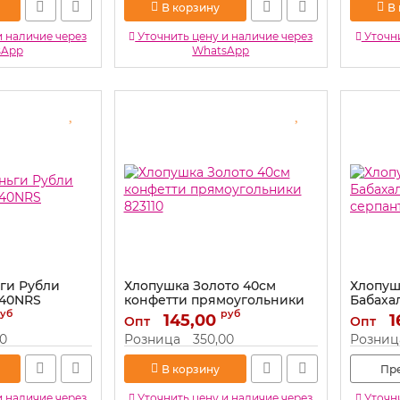
В корзину
В
и наличие через
Уточнить цену и наличие через
Уточни
sApp
WhatsApp
ги Рубли
Хлопушка Золото 40см
Хлопуш
240NRS
конфетти прямоугольники
Бабаха
823110
серпан
уб
руб
145,00
1
Опт
Опт
Артикул:
823110
Артикул:
00
Розница
350,00
Розниц
В корзину
Пр
и наличие через
Уточнить цену и наличие через
Уточни