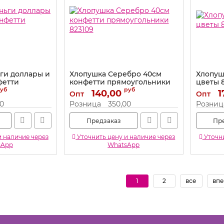
ги доллары и
Хлопушка Серебро 40см
Хлопуш
фетти
конфетти прямоугольники
цветы
823109
уб
руб
140,00
Артикул:
1
Опт
Опт
EY
Артикул:
823109
00
Розница
350,00
Розниц
Предзаказ
Пр
и наличие через
Уточнить цену и наличие через
Уточни
sApp
WhatsApp
1
2
все
впе