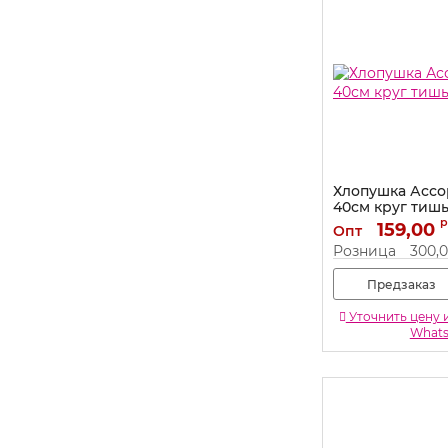
Хлопушка Ассо
40см круг тишь
р
Артикул:
159,00
823163
Опт
Розница
300,
Предзаказ
Уточнить цену 
What