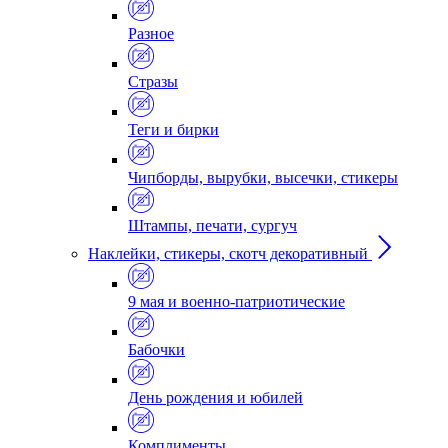
Разное
Стразы
Теги и бирки
Чипборды, вырубки, высечки, стикеры
Штампы, печати, сургуч
Наклейки, стикеры, скотч декоративный
9 мая и военно-патриотические
Бабочки
День рождения и юбилей
Комплименты