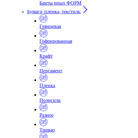
Банты иных ФОРМ
Бумага, пленка, текстиль
Глянцевая
Гофрированная
Крафт
Пергамент
Пленка
Полисилк
Разное
Тишью