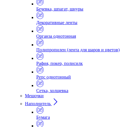
Бечевка, шпагат, шнуры
Декоративные ленты
Органза однотонная
Полипропилен (лента для шаров и цветов)
Рафия, покер, полисилк
Репс однотонный
Сетка, холщевка
Мешочки
Наполнитель
Бумага