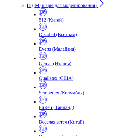
ШДМ (шары для моделирования)
512 (Китай)
Decobal (Вьетнам)
Everts (Малайзия)
Gemar (Италия)
Quallatex (США)
Sempertex (Колумбия)
БиКей (Тайланд)
Веселая затея (Китай)