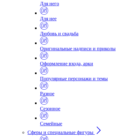
Для него
Для нее
Любовь и свадьба
Оригинальные надписи и приколы
Оформление входа, арки
Популярные персонажи и темы
Разное
Сезонное
Семейные
Сферы и специальные фигуры