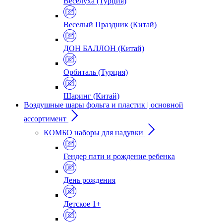
Веселуха (Турция)
Веселый Праздник (Китай)
ДОН БАЛЛОН (Китай)
Орбиталь (Турция)
Шаринг (Китай)
Воздушные шары фольга и пластик | основной
ассортимент
КОМБО наборы для надувки
Гендер пати и рождение ребенка
День рождения
Детское 1+