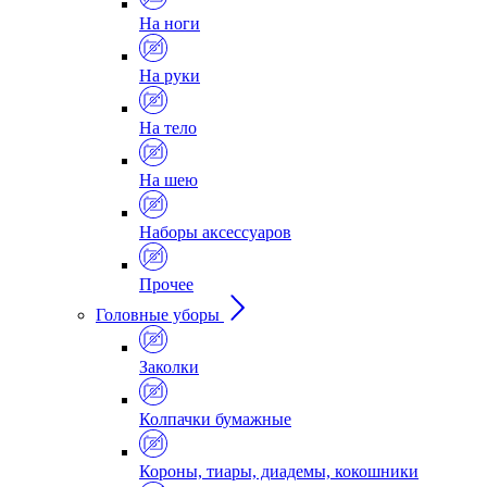
На ноги
На руки
На тело
На шею
Наборы аксессуаров
Прочее
Головные уборы
Заколки
Колпачки бумажные
Короны, тиары, диадемы, кокошники