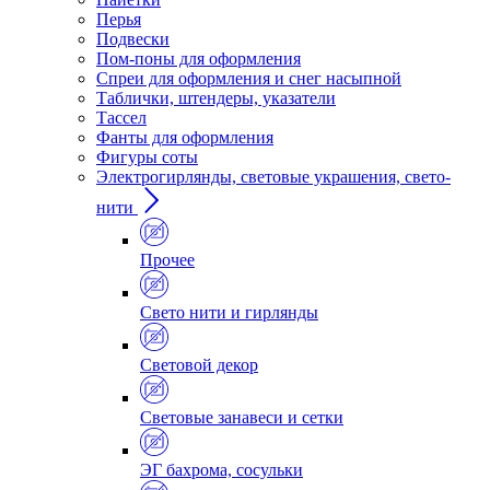
Перья
Подвески
Пом-поны для оформления
Спреи для оформления и снег насыпной
Таблички, штендеры, указатели
Тассел
Фанты для оформления
Фигуры соты
Электрогирлянды, световые украшения, свето-
нити
Прочее
Свето нити и гирлянды
Световой декор
Световые занавеси и сетки
ЭГ бахрома, сосульки