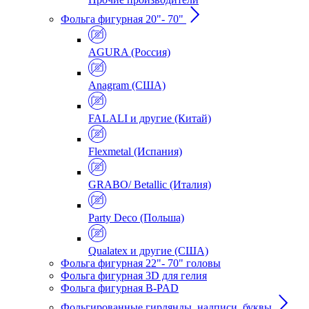
Фольга фигурная 20"- 70"
AGURA (Россия)
Anagram (США)
FALALI и другие (Китай)
Flexmetal (Испания)
GRABO/ Betallic (Италия)
Party Deco (Польша)
Qualatex и другие (США)
Фольга фигурная 22"- 70" головы
Фольга фигурная 3D для гелия
Фольга фигурная B-PAD
Фольгированные гирлянды, надписи, буквы