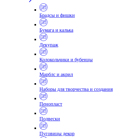
Брадсы и фишки
Бумага и калька
Декупаж
Колокольчики и бубенцы
Марблс и акрил
Наборы для творчества и создания
Пенопласт
Подвески
Пуговицы декор