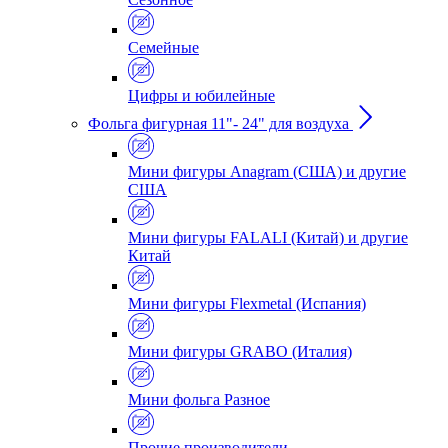
Семейные
Цифры и юбилейные
Фольга фигурная 11"- 24" для воздуха
Мини фигуры Anagram (США) и другие
США
Мини фигуры FALALI (Китай) и другие
Китай
Мини фигуры Flexmetal (Испания)
Мини фигуры GRABO (Италия)
Мини фольга Разное
Прочие производители