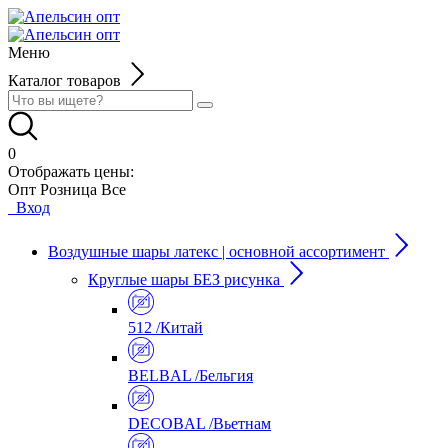
Меню
Каталог товаров
0
Отображать цены:
Опт
Розница
Все
Вход
Воздушные шары латекс | основной ассортимент
Круглые шары БЕЗ рисунка
512 /Китай
BELBAL /Бельгия
DECOBAL /Вьетнам