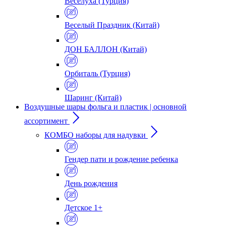
Веселуха (Турция)
Веселый Праздник (Китай)
ДОН БАЛЛОН (Китай)
Орбиталь (Турция)
Шаринг (Китай)
Воздушные шары фольга и пластик | основной
ассортимент
КОМБО наборы для надувки
Гендер пати и рождение ребенка
День рождения
Детское 1+