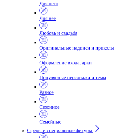
Для него
Для нее
Любовь и свадьба
Оригинальные надписи и приколы
Оформление входа, арки
Популярные персонажи и темы
Разное
Сезонное
Семейные
Сферы и специальные фигуры