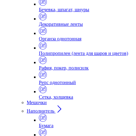
Бечевка, шпагат, шнуры
Декоративные ленты
Органза однотонная
Полипропилен (лента для шаров и цветов)
Рафия, покер, полисилк
Репс однотонный
Сетка, холщевка
Мешочки
Наполнитель
Бумага