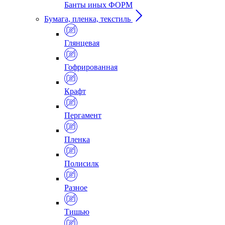
Банты иных ФОРМ
Бумага, пленка, текстиль
Глянцевая
Гофрированная
Крафт
Пергамент
Пленка
Полисилк
Разное
Тишью