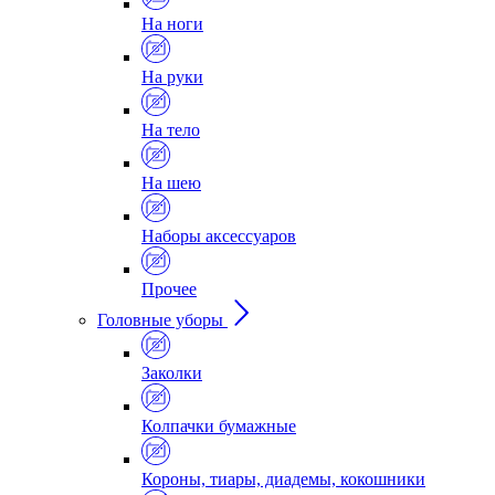
На ноги
На руки
На тело
На шею
Наборы аксессуаров
Прочее
Головные уборы
Заколки
Колпачки бумажные
Короны, тиары, диадемы, кокошники