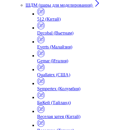
ШДМ (шары для моделирования)
512 (Китай)
Decobal (Вьетнам)
Everts (Малайзия)
Gemar (Италия)
Quallatex (США)
Sempertex (Колумбия)
БиКей (Тайланд)
Веселая затея (Китай)