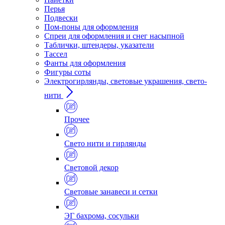
Перья
Подвески
Пом-поны для оформления
Спреи для оформления и снег насыпной
Таблички, штендеры, указатели
Тассел
Фанты для оформления
Фигуры соты
Электрогирлянды, световые украшения, свето-
нити
Прочее
Свето нити и гирлянды
Световой декор
Световые занавеси и сетки
ЭГ бахрома, сосульки