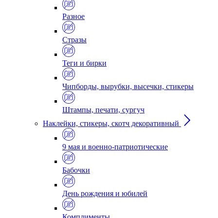
Разное
Стразы
Теги и бирки
Чипборды, вырубки, высечки, стикеры
Штампы, печати, сургуч
Наклейки, стикеры, скотч декоративный
9 мая и военно-патриотические
Бабочки
День рождения и юбилей
Комплименты