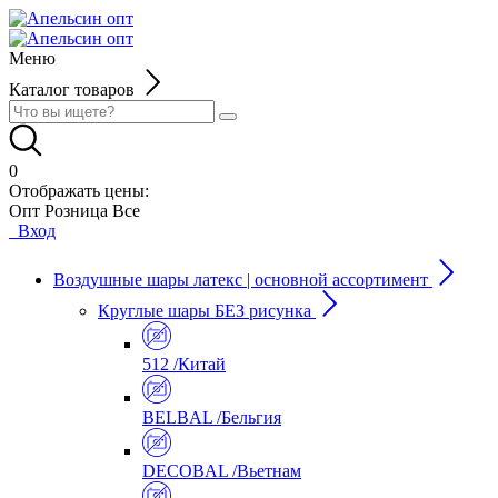
Меню
Каталог товаров
0
Отображать цены:
Опт
Розница
Все
Вход
Воздушные шары латекс | основной ассортимент
Круглые шары БЕЗ рисунка
512 /Китай
BELBAL /Бельгия
DECOBAL /Вьетнам