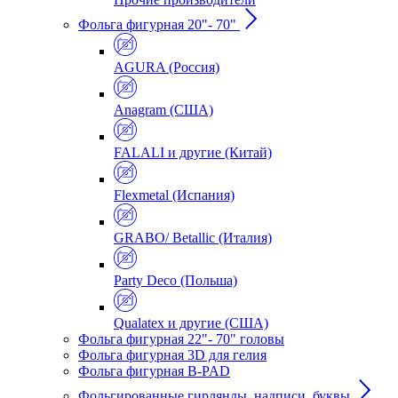
Фольга фигурная 20"- 70"
AGURA (Россия)
Anagram (США)
FALALI и другие (Китай)
Flexmetal (Испания)
GRABO/ Betallic (Италия)
Party Deco (Польша)
Qualatex и другие (США)
Фольга фигурная 22"- 70" головы
Фольга фигурная 3D для гелия
Фольга фигурная B-PAD
Фольгированные гирлянды, надписи, буквы