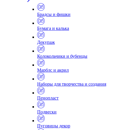
Брадсы и фишки
Бумага и калька
Декупаж
Колокольчики и бубенцы
Марблс и акрил
Наборы для творчества и создания
Пенопласт
Подвески
Пуговицы декор