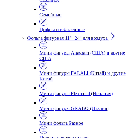
Семейные
Цифры и юбилейные
Фольга фигурная 11"- 24" для воздуха
Мини фигуры Anagram (США) и другие
США
Мини фигуры FALALI (Китай) и другие
Китай
Мини фигуры Flexmetal (Испания)
Мини фигуры GRABO (Италия)
Мини фольга Разное
Прочие производители