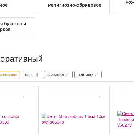
Рож
ное
Религиозно-обрядовое
я букетов и
рков
коративный
молчанию
цене
названию
рейтингу