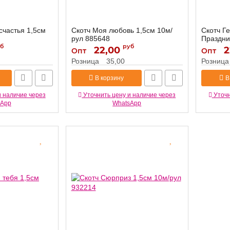
счастья 1,5см
Скотч Моя любовь 1,5см 10м/
Скотч Г
рул 885648
Праздни
б
руб
960279
22,00
885648
2
Артикул:
Опт
Опт
Артикул:
Розница
35,00
Розница
В корзину
В
и наличие через
Уточнить цену и наличие через
Уточн
sApp
WhatsApp