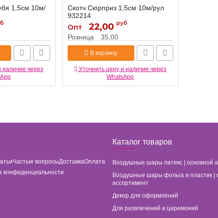
ебя 1,5см 10м/
Скотч Сюрприз 1,5см 10м/рул
932214
б
руб
22,00
932214
Артикул:
Опт
Розница
35,00
В корзину
и наличие через
Уточнить цену и наличие через
sApp
WhatsApp
Каталог товаров
татьи
Частые вопросы
Доставка
Оплата
Воздушные шары латекс | основной 
а конфиденциальности
Воздушные шары фольга и пластик | 
ассортимент
Декор для оформлений
Для развлечений и церемоний