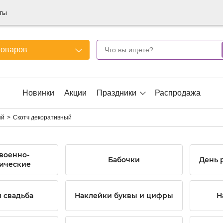
ты
товаров
Новинки
Акции
Праздники
Распродажа
ый
Скотч декоративный
 военно-
Бабочки
День 
ические
 свадьба
Наклейки буквы и цифры
Н