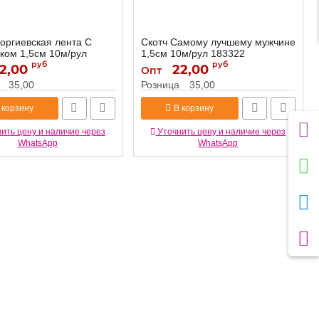
еоргиевская лента С
Скотч Самому лучшему мужчине
ком 1,5см 10м/рул
1,5см 10м/рул 183322
руб
руб
2,00
22,00
183322
Артикул:
Опт
960279
35,00
Розница
35,00
 корзину
В корзину
ить цену и наличие через
Уточнить цену и наличие через
WhatsApp
WhatsApp